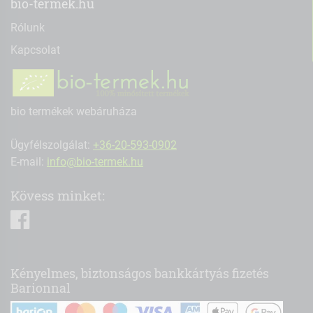
bio-termek.hu
Rólunk
Kapcsolat
bio termékek webáruháza
Ügyfélszolgálat:
+36-20-593-0902
E-mail:
info@bio-termek.hu
Kövess minket:
facebook
Kényelmes, biztonságos bankkártyás fizetés
Barionnal