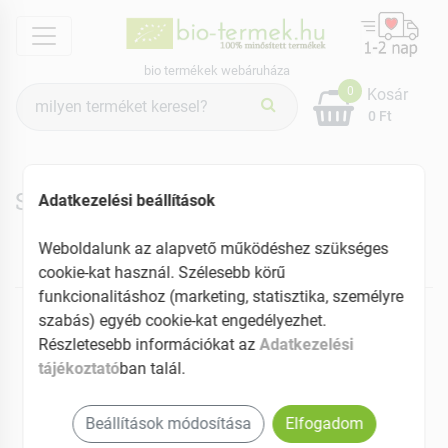
menu
bio termékek webáruháza
Termék
0
Kosár
keresés
0 Ft
Sodasan termékek
Adatkezelési beállítások
Weboldalunk az alapvető működéshez szükséges
cookie-kat használ. Szélesebb körű
NEKED AJÁNLJUK
funkcionalitáshoz (marketing, statisztika, személyre
szabás) egyéb cookie-kat engedélyezhet.
ÚJ
Részletesebb információkat az
Adatkezelési
tájékoztató
ban talál.
Beállítások módosítása
Elfogadom