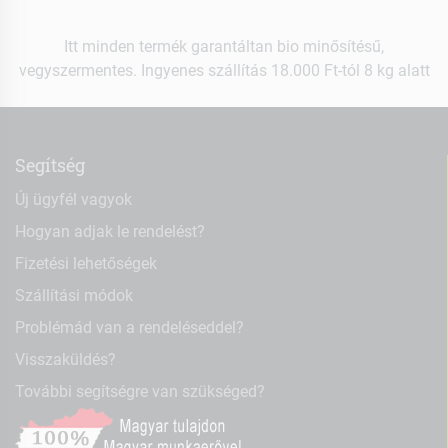
Itt minden termék garantáltan bio minősítésű,
vegyszermentes. Ingyenes szállítás 18.000 Ft-tól 8 kg alatt
Segítség
Új ügyfél vagyok
Hogyan adjak le rendelést?
Fizetési lehetőségek
Szállítási módok
Problémád van a rendeléseddel?
Visszaküldés?
További segítségre van szükséged?