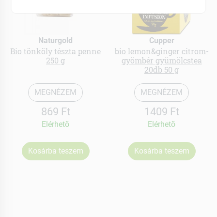
Naturgold
Cupper
Bio tönköly tészta penne
bio lemon&ginger citrom-
250 g
gyömbér gyümölcstea
20db 50 g
MEGNÉZEM
MEGNÉZEM
869 Ft
1409 Ft
Elérhetõ
Elérhetõ
Kosárba teszem
Kosárba teszem