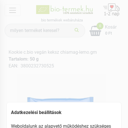
menu
bio termékek webáruháza
Termék
0
Kosár
keresés
0 Ft
Kookie c.bio vegán keksz chiamag-lemo.gm
Tartalom: 50 g
EAN: 3800232730525
Adatkezelési beállítások
Weboldalunk az alapvető működéshez szükséges