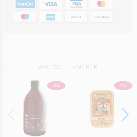
Utánvét
Előre utalás
AKCIÓS TERMÉKEK
-8%
-9%