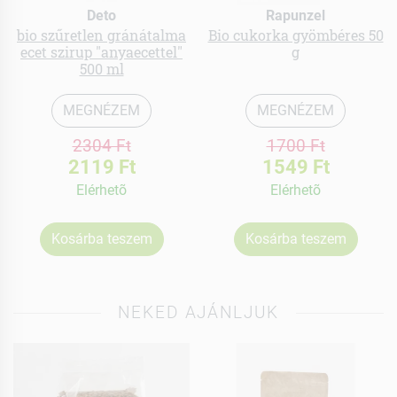
Deto
Rapunzel
bio szűretlen gránátalma
Bio cukorka gyömbéres 50
ecet szirup "anyaecettel"
g
500 ml
MEGNÉZEM
MEGNÉZEM
2304 Ft
1700 Ft
2119 Ft
1549 Ft
Elérhetõ
Elérhetõ
Kosárba teszem
Kosárba teszem
NEKED AJÁNLJUK