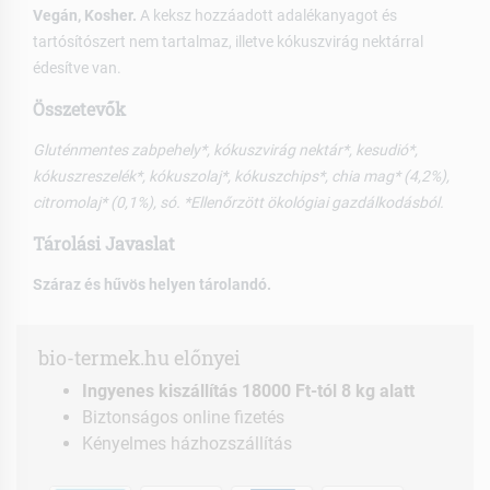
Vegán, Kosher.
A keksz hozzáadott adalékanyagot és
tartósítószert nem tartalmaz, illetve kókuszvirág nektárral
édesítve van.
Összetevők
Gluténmentes zabpehely*, kókuszvirág nektár*, kesudió*,
kókuszreszelék*, kókuszolaj*, kókuszchips*, chia mag* (4,2%),
citromolaj* (0,1%), só. *Ellenőrzött ökológiai gazdálkodásból.
Tárolási Javaslat
Száraz és hűvös helyen tárolandó.
bio-termek.hu előnyei
Ingyenes kiszállítás 18000 Ft-tól 8 kg alatt
Biztonságos online fizetés
Kényelmes házhozszállítás