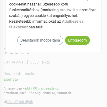
cookie-kat használ. Szélesebb körű
funkcionalitáshoz (marketing, statisztika, személyre
szabás) egyéb cookie-kat engedélyezhet.
Részletesebb információkat az
Adatkezelési
tájékoztató
ban talál.
Beállítások módosítása
Elfogadom
769 Ft
18% ÁFÁ-val , [15380 Ft/kg]
Készletinformáció:
Elérhetõ
Amennyiben
kedd 7:00 óráig rendelsz,
a várható kiszállítás augusztus 13, csütörtök
.
Szállítási díjak