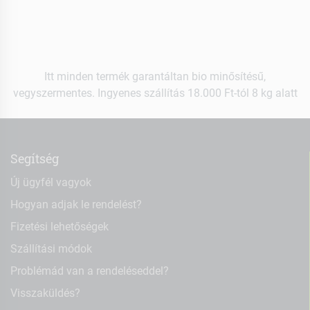
Itt minden termék garantáltan bio minősítésű,
vegyszermentes. Ingyenes szállítás 18.000 Ft-tól 8 kg alatt
Segítség
Új ügyfél vagyok
Hogyan adjak le rendelést?
Fizetési lehetőségek
Szállítási módok
Problémád van a rendeléseddel?
Visszaküldés?