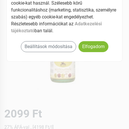
cookie-kat használ. Szélesebb körű
funkcionalitáshoz (marketing, statisztika, személyre
szabás) egyéb cookie-kat engedélyezhet.
Részletesebb információkat az
Adatkezelési
tájékoztató
ban talál.
Beállítások módosítása
Elfogadom
2099 Ft
27% ÁFÁ-val , [4198 Ft/l]