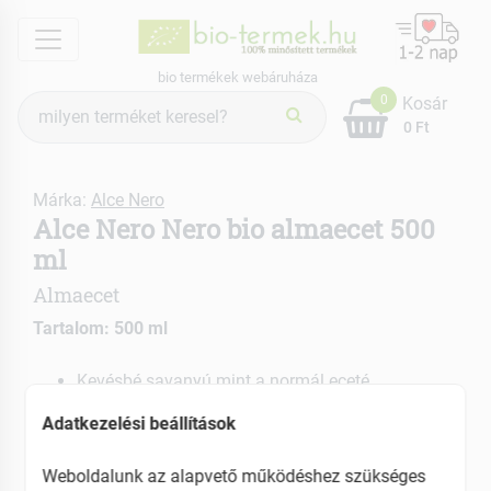
menu
bio termékek webáruháza
Termék
0
Kosár
keresés
0 Ft
Márka:
Alce Nero
Alce Nero Nero bio almaecet 500
ml
Almaecet
Tartalom: 500 ml
Kevésbé savanyú mint a normál eceté
Saláták ízesítésére alkalmas
Adatkezelési beállítások
EAN: 8009004908482
Weboldalunk az alapvető működéshez szükséges