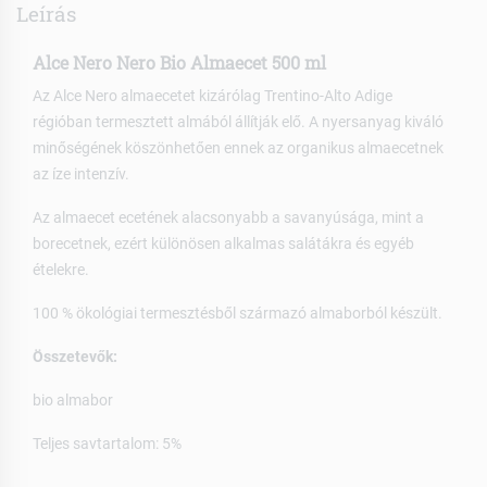
Leírás
Alce Nero Nero Bio Almaecet 500 ml
Az Alce Nero almaecetet kizárólag Trentino-Alto Adige
régióban termesztett almából állítják elő. A nyersanyag kiváló
minőségének köszönhetően ennek az organikus almaecetnek
az íze intenzív.
Az almaecet ecetének alacsonyabb a savanyúsága, mint a
borecetnek, ezért különösen alkalmas salátákra és egyéb
ételekre.
100 % ökológiai termesztésből származó almaborból készült.
Összetevők:
bio almabor
Teljes savtartalom: 5%