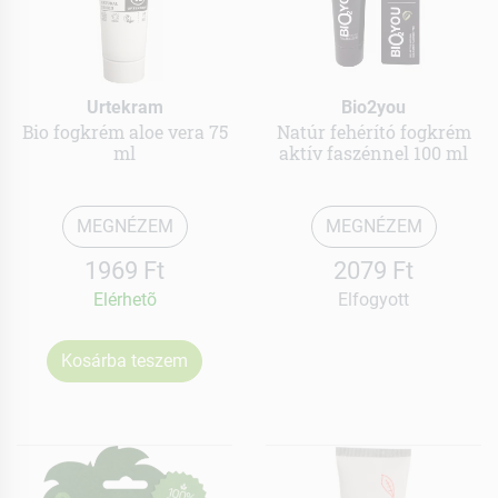
Urtekram
Bio2you
Bio fogkrém aloe vera 75
Natúr fehérító fogkrém
ml
aktív faszénnel 100 ml
MEGNÉZEM
MEGNÉZEM
1969 Ft
2079 Ft
Elérhetõ
Elfogyott
Kosárba teszem