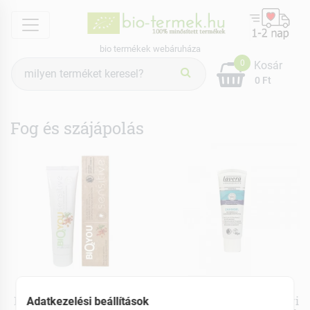
menu
bio termékek webáruháza
Termék
0
Kosár
keresés
0 Ft
Fog és szájápolás
Bio2you
Lavera
Natur fogkrém érzékeny
Neutral bio foggél tengeri
Adatkezelési beállítások