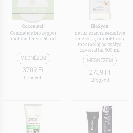
Coconutoil
Bio2you
Cosmetics bio fogpor
natúr szájvíz sensitive
matcha teával 50 ml
aloe vera, homoktövis,
mentaolaj és zsálya
kivonattal 500 ml
MEGNÉZEM
MEGNÉZEM
3709 Ft
2739 Ft
Elfogyott
Elfogyott