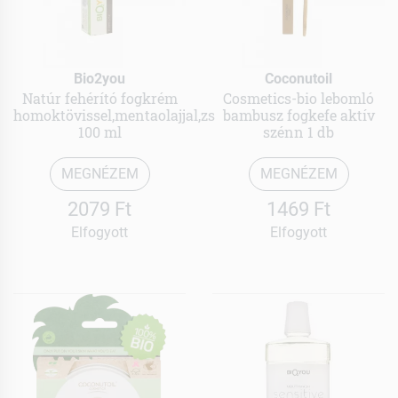
Bio2you
Coconutoil
Natúr fehérító fogkrém
Cosmetics-bio lebomló
homoktövissel,mentaolajjal,zs
bambusz fogkefe aktív
100 ml
szénn 1 db
MEGNÉZEM
MEGNÉZEM
2079 Ft
1469 Ft
Elfogyott
Elfogyott