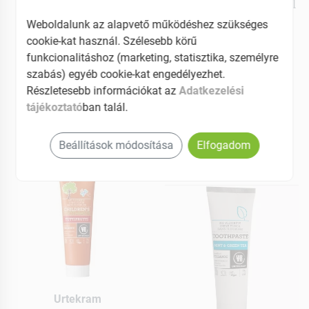
fogakra 100 ml
sóval homeopátiás 75 ml
Weboldalunk az alapvető működéshez szükséges
cookie-kat használ. Szélesebb körű
MEGNÉZEM
MEGNÉZEM
funkcionalitáshoz (marketing, statisztika, személyre
2079 Ft
2599 Ft
szabás) egyéb cookie-kat engedélyezhet.
Részletesebb információkat az
Adatkezelési
Elfogyott
Elérhetõ
tájékoztató
ban talál.
Kosárba teszem
Beállítások módosítása
Elfogadom
Urtekram