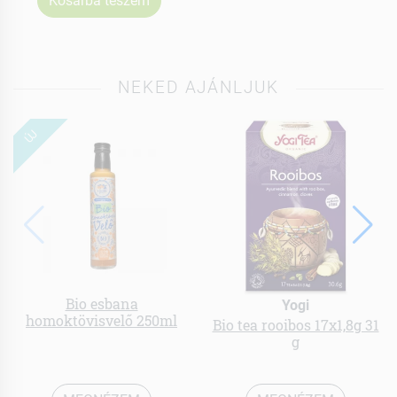
Kosárba teszem
NEKED AJÁNLJUK
ÚJ
Bio esbana
Yogi
homoktövisvelő 250ml
Bio tea rooibos 17x1,8g 31
g