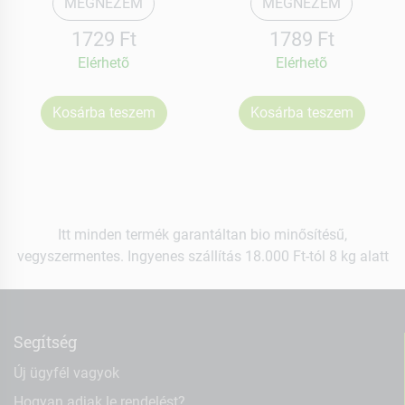
MEGNÉZEM
MEGNÉZEM
1729 Ft
1789 Ft
Elérhetõ
Elérhetõ
Kosárba teszem
Kosárba teszem
Itt minden termék garantáltan bio minősítésű,
vegyszermentes. Ingyenes szállítás 18.000 Ft-tól 8 kg alatt
Segítség
Új ügyfél vagyok
Hogyan adjak le rendelést?