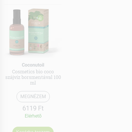
Coconutoil
Cosmetics bio coco
szájvíz borsmentával 100
ml
MEGNÉZEM
6119 Ft
Elérhetõ