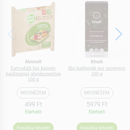
Abonett
Khadi
Extrudált bio kenyér
Bio hajfesték por mogyoró
hajdinával gluténmentes
100 g
100 g
MEGNÉZEM
MEGNÉZEM
499 Ft
5979 Ft
Elérhetõ
Elérhetõ
Kosárba teszem
Kosárba teszem