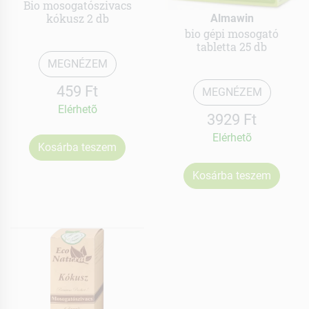
Bio mosogatószivacs
kókusz 2 db
Almawin
bio gépi mosogató
tabletta 25 db
MEGNÉZEM
459 Ft
MEGNÉZEM
Elérhetõ
3929 Ft
Elérhetõ
Kosárba teszem
Kosárba teszem