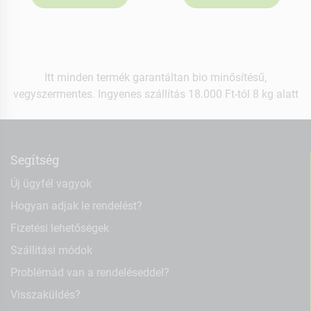
Itt minden termék garantáltan bio minősítésű,
vegyszermentes. Ingyenes szállítás 18.000 Ft-tól 8 kg alatt
Segítség
Új ügyfél vagyok
Hogyan adjak le rendelést?
Fizetési lehetőségek
Szállítási módok
Problémád van a rendeléseddel?
Visszaküldés?