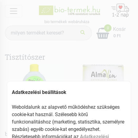
menu
bio termékek webáruháza
Termék
0
Kosár
keresés
0 Ft
Tisztítószer
Adatkezelési beállítások
Weboldalunk az alapvető működéshez szükséges
cookie-kat használ. Szélesebb körű
funkcionalitáshoz (marketing, statisztika, személyre
Almawin
Almawin
szabás) egyéb cookie-kat engedélyezhet.
bio háztartási tisztítószer
bio folttisztító szappan
Részletesebb információkat az
Adatkezelési