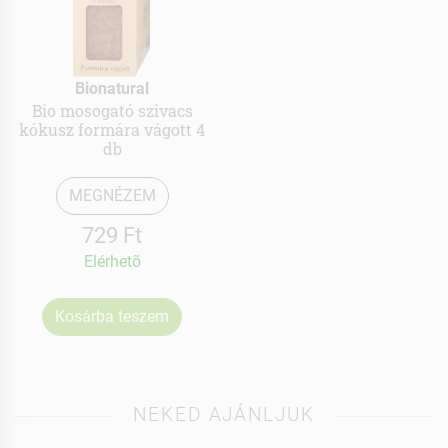
Bionatural
Bio mosogató szivacs
kókusz formára vágott 4
db
MEGNÉZEM
729 Ft
Elérhetõ
Kosárba teszem
NEKED AJÁNLJUK