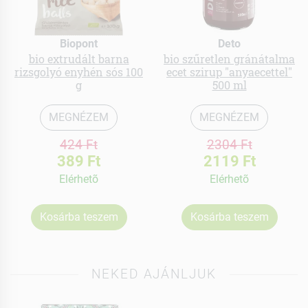
Biopont
Deto
bio extrudált barna
bio szűretlen gránátalma
rizsgolyó enyhén sós 100
ecet szirup "anyaecettel"
g
500 ml
MEGNÉZEM
MEGNÉZEM
424 Ft
2304 Ft
389 Ft
2119 Ft
Elérhetõ
Elérhetõ
Kosárba teszem
Kosárba teszem
NEKED AJÁNLJUK