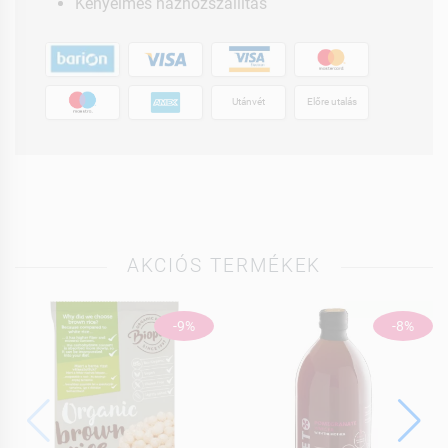
Kényelmes házhozszállítás
Utánvét
Előre utalás
AKCIÓS TERMÉKEK
-9%
-8%