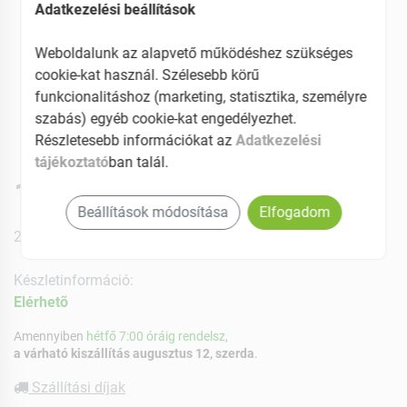
Adatkezelési beállítások
Weboldalunk az alapvető működéshez szükséges
cookie-kat használ. Szélesebb körű
funkcionalitáshoz (marketing, statisztika, személyre
szabás) egyéb cookie-kat engedélyezhet.
Részletesebb információkat az
Adatkezelési
tájékoztató
ban talál.
13939 Ft
Beállítások módosítása
Elfogadom
27% ÁFÁ-val , [465 Ft/db]
Készletinformáció:
Elérhetõ
Amennyiben
hétfő 7:00 óráig rendelsz,
a várható kiszállítás augusztus 12, szerda
.
Szállítási díjak