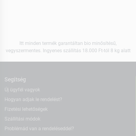
Itt minden termék garantáltan bio minősítésű,
vegyszermentes. Ingyenes szállítás 18.000 Ft-tól 8 kg alatt
Segítség
Új ügyfél vagyok
Hogyan adjak le rendelést?
Fizetési lehetőségek
Szállítási módok
Problémád van a rendeléseddel?