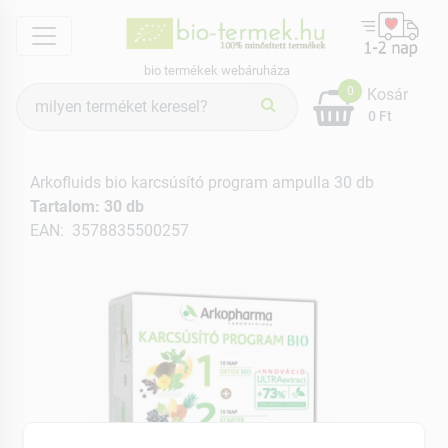
menu
bio termékek webáruháza
Termék
0
Kosár
keresés
0 Ft
Arkofluids bio karcsúsító program ampulla 30 db
Tartalom: 30 db
EAN: 3578835500257