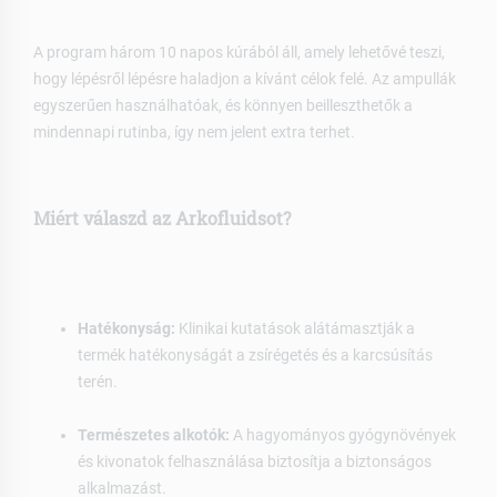
A program három 10 napos kúrából áll, amely lehetővé teszi,
hogy lépésről lépésre haladjon a kívánt célok felé. Az ampullák
egyszerűen használhatóak, és könnyen beilleszthetők a
mindennapi rutinba, így nem jelent extra terhet.
Miért válaszd az Arkofluidsot?
Hatékonyság:
Klinikai kutatások alátámasztják a
termék hatékonyságát a zsírégetés és a karcsúsítás
terén.
Természetes alkotók:
A hagyományos gyógynövények
és kivonatok felhasználása biztosítja a biztonságos
alkalmazást.