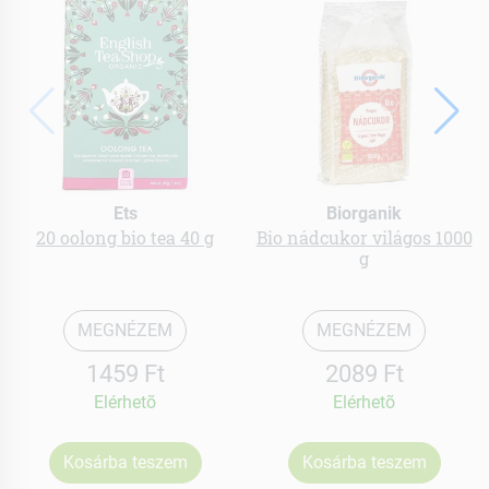
Ets
Biorganik
20 oolong bio tea 40 g
Bio nádcukor világos 1000
g
MEGNÉZEM
MEGNÉZEM
1459 Ft
2089 Ft
Elérhetõ
Elérhetõ
Kosárba teszem
Kosárba teszem