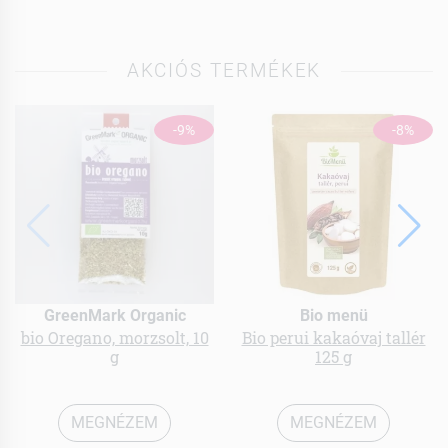
AKCIÓS TERMÉKEK
-9%
-8%
GreenMark Organic
Bio menü
bio Oregano, morzsolt, 10
Bio perui kakaóvaj tallér
g
125 g
MEGNÉZEM
MEGNÉZEM