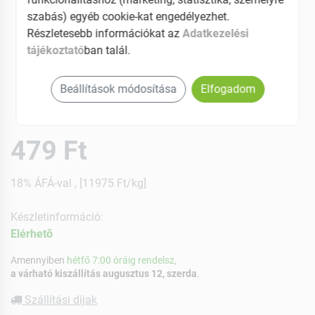
szabás) egyéb cookie-kat engedélyezhet.
Részletesebb információkat az
Adatkezelési
tájékoztató
ban talál.
Beállítások módosítása
Elfogadom
479 Ft
18% ÁFÁ-val , [11975 Ft/kg]
Készletinformáció:
Elérhetõ
Amennyiben
hétfő 7:00 óráig rendelsz,
a várható kiszállítás augusztus 12, szerda
.
Szállítási díjak