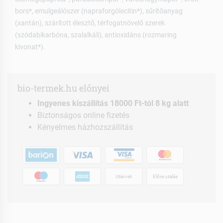
bors*, emulgeálószer (napraforgólecitin*), sűrítőanyag
(xantán), szárított élesztő, térfogatnövelő szerek
(szódabikarbóna, szalalkáli), antioxidáns (rozmaring
kivonat*).
bio-termek.hu előnyei
Ingyenes kiszállítás 18000 Ft-tól 8 kg alatt
Biztonságos online fizetés
Kényelmes házhozszállítás
Utánvét
Előre utalás