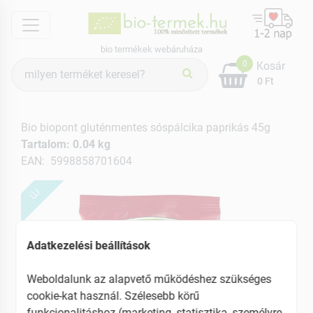
menu
bio termékek webáruháza
Termék
0
Kosár
keresés
0 Ft
Bio biopont gluténmentes sóspálcika paprikás 45g
Tartalom: 0.04 kg
EAN: 5998858701604
ÚJ
Adatkezelési beállítások
Weboldalunk az alapvető működéshez szükséges
cookie-kat használ. Szélesebb körű
funkcionalitáshoz (marketing, statisztika, személyre