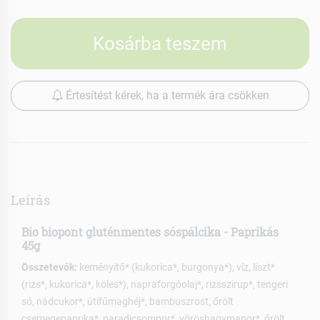
Kosárba teszem
Értesítést kérek, ha a termék ára csökken
Leírás
Bio biopont gluténmentes sóspálcika - Paprikás
45g
Összetevők:
keményítő* (kukorica*, burgonya*), víz, liszt*
(rizs*, kukorica*, köles*), napraforgóolaj*, rizsszirup*, tengeri
só, nádcukor*, útifűmaghéj*, bambuszrost, őrölt
csemegepaprika*, paradicsompor*, vöröshagymapor*, őrölt