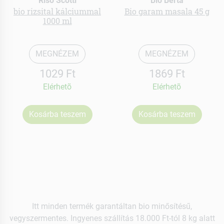
Riso Scotti
Bio Berta
bio rizsital kálciummal
Bio garam masala 45 g
1000 ml
MEGNÉZEM
MEGNÉZEM
1029 Ft
1869 Ft
Elérhetõ
Elérhetõ
Kosárba teszem
Kosárba teszem
Itt minden termék garantáltan bio minősítésű,
vegyszermentes. Ingyenes szállítás 18.000 Ft-tól 8 kg alatt