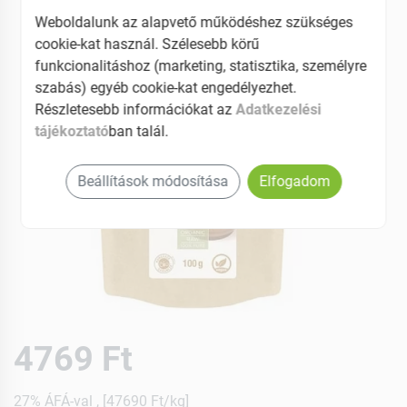
Weboldalunk az alapvető működéshez szükséges
cookie-kat használ. Szélesebb körű
funkcionalitáshoz (marketing, statisztika, személyre
szabás) egyéb cookie-kat engedélyezhet.
Részletesebb információkat az
Adatkezelési
tájékoztató
ban talál.
Beállítások módosítása
Elfogadom
4769 Ft
27% ÁFÁ-val , [47690 Ft/kg]