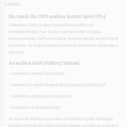
Leírás
Bio menü Bio 100% arabica instant kávé 100 g
A BioMenü 100% arabica instant kávé méltányos
kereskedelemből (Fair Trade) származó első osztályú
biotermesztésű 100%-os arabica, azonnal oldódó instant kávét
tartalmaz. Az arabica babkávé ízben és aromában felülmúlja a
robustát.
Az arabica kávé jótékony hatásai:
- Csökkenti a vesekő kockázatát
- Csökkenti az epekő és epehólyag betegség kockázatát
- Csökkenti a depresszió kockázatát
- Csökkenti a fogkőképződést
Az ínyencek körében az arabica finomabb és jobb minőségű
kávébab hírében áll. Ezek a kiváló szemek nevüket az arabokról