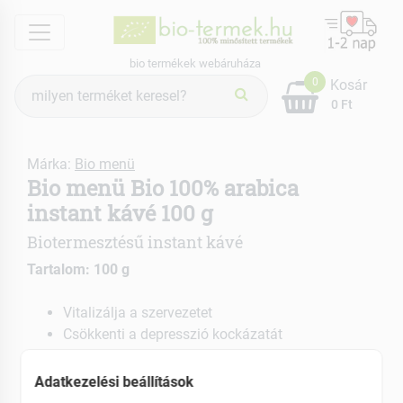
menu
bio termékek webáruháza
Termék
0
Kosár
keresés
0 Ft
Márka:
Bio menü
Bio menü Bio 100% arabica
instant kávé 100 g
Biotermesztésű instant kávé
Tartalom: 100 g
Vitalizálja a szervezetet
Csökkenti a depresszió kockázatát
EAN: 5999886305567
Adatkezelési beállítások