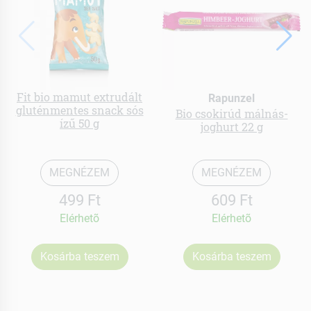
Fit bio mamut extrudált
Rapunzel
gluténmentes snack sós
Bio csokirúd málnás-
ízű 50 g
joghurt 22 g
MEGNÉZEM
MEGNÉZEM
499 Ft
609 Ft
Elérhetõ
Elérhetõ
Kosárba teszem
Kosárba teszem