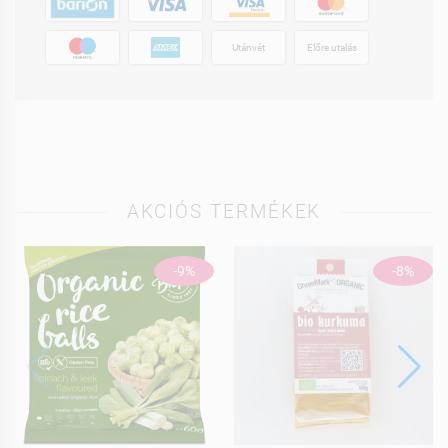
Utánvét
Előre utalás
AKCIÓS TERMÉKEK
-9%
-8%