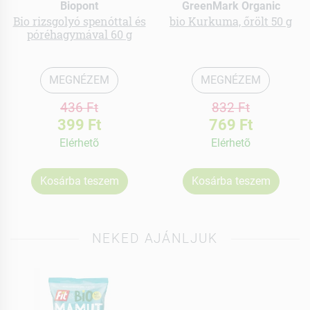
Biopont
GreenMark Organic
Bio rizsgolyó spenóttal és
bio Kurkuma, őrölt 50 g
póréhagymával 60 g
MEGNÉZEM
MEGNÉZEM
436 Ft
832 Ft
399 Ft
769 Ft
Elérhetõ
Elérhetõ
Kosárba teszem
Kosárba teszem
NEKED AJÁNLJUK