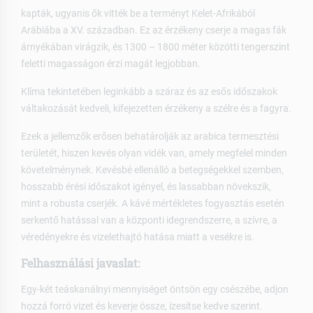
kapták, ugyanis ők vitték be a terményt Kelet-Afrikából
Arábiába a XV. században. Ez az érzékeny cserje a magas fák
árnyékában virágzik, és 1300 – 1800 méter közötti tengerszint
feletti magasságon érzi magát legjobban.
Klíma tekintetében leginkább a száraz és az esős időszakok
váltakozását kedveli, kifejezetten érzékeny a szélre és a fagyra.
Ezek a jellemzők erősen behatárolják az arabica termesztési
területét, hiszen kevés olyan vidék van, amely megfelel minden
követelménynek. Kevésbé ellenálló a betegségekkel szemben,
hosszabb érési időszakot igényel, és lassabban növekszik,
mint a robusta cserjék. A kávé mértékletes fogyasztás esetén
serkentő hatással van a központi idegrendszerre, a szívre, a
véredényekre és vizelethajtó hatása miatt a vesékre is.
Felhasználási javaslat:
Egy-két teáskanálnyi mennyiséget öntsön egy csészébe, adjon
hozzá forró vizet és keverje össze, ízesítse kedve szerint.