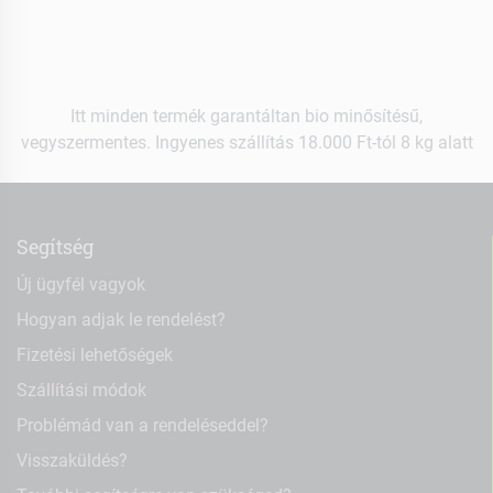
Itt minden termék garantáltan bio minősítésű,
vegyszermentes. Ingyenes szállítás 18.000 Ft-tól 8 kg alatt
Segítség
Új ügyfél vagyok
Hogyan adjak le rendelést?
Fizetési lehetőségek
Szállítási módok
Problémád van a rendeléseddel?
Visszaküldés?