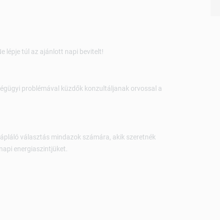
lépje túl az ajánlott napi bevitelt!
ségügyi problémával küzdők konzultáljanak orvossal a
tápláló választás mindazok számára, akik szeretnék
api energiaszintjüket.