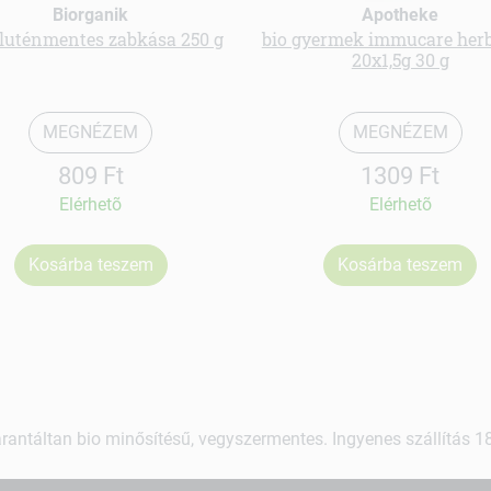
Biorganik
Apotheke
gluténmentes zabkása 250 g
bio gyermek immucare herb
20x1,5g 30 g
MEGNÉZEM
MEGNÉZEM
809 Ft
1309 Ft
Elérhetõ
Elérhetõ
Kosárba teszem
Kosárba teszem
rantáltan bio minősítésű, vegyszermentes. Ingyenes szállítás 18.