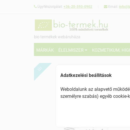
Ügyfélszolgálat:
+36-20-593-0902
Email:
info@b
bio termékek webáruháza
MÁRKÁK
ÉLELMISZER
KOZMETIKUM, HIG
ÚJ
Adatkezelési beállítások
Weboldalunk az alapvető működésh
személyre szabás) egyéb cookie-k