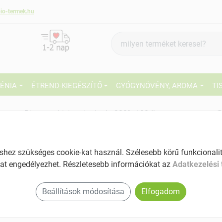
io-termek.hu
Termék
keresés
IÉNIA
ÉTREND-KIEGÉSZÍTŐ
GYÓGYNÖVÉNY, AROMA
TI
6
Bioco multivitamin dupla 200% 100db
Tartalom: 100 db
EAN: 5998607104021
27
ez szükséges cookie-kat használ. Szélesebb körű funkcionalitá
Ké
at engedélyezhet. Részletesebb információkat az
Adatkezelési 
El
Beállítások módosítása
Elfogadom