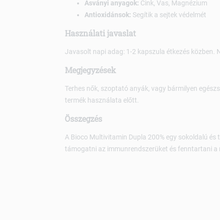
Ásványi anyagok:
Cink, Vas, Magnézium
Antioxidánsok:
Segítik a sejtek védelmét
Használati javaslat
Javasolt napi adag: 1-2 kapszula étkezés közben. Ne 
Megjegyzések
Terhes nők, szoptató anyák, vagy bármilyen egész
termék használata előtt.
Összegzés
A Bioco Multivitamin Dupla 200% egy sokoldalú és 
támogatni az immunrendszerüket és fenntartani a n