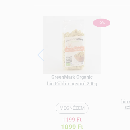
-9%
GreenMark Organic
bio Földimogyoró 200g
bio
sz
MEGNÉZEM
1199 Ft
1099 Ft