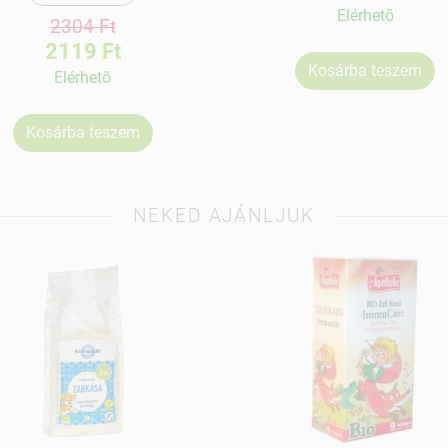
Elérhetõ
2304 Ft
2119 Ft
Kosárba teszem
Elérhetõ
Kosárba teszem
NEKED AJÁNLJUK