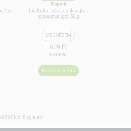
Biopont
al tea
bio kukoricás snack sajtos
Bio porcuk
biosaurus igor 50 g
MEGNÉZEM
609 Ft
Elérhetõ
Kosárba teszem
Ko
000 Ft-tól 8 kg alatt