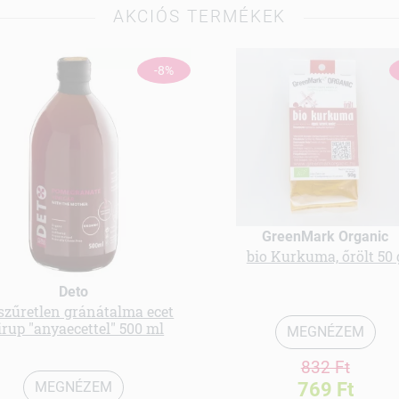
AKCIÓS TERMÉKEK
-8%
GreenMark Organic
bio Kurkuma, őrölt 50 
Deto
 szűretlen gránátalma ecet
irup "anyaecettel" 500 ml
MEGNÉZEM
832 Ft
769 Ft
MEGNÉZEM