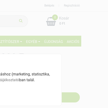
Belépés
Regisztráció
0
Kosár
0 Ft
SZTÍTÓSZER
EGYÉB
ÚJDONSÁG
AKCIÓS
209 Ft
% ÁFÁ-val , [62 Ft/db]
shoz (marketing, statisztika,
szletinformáció:
tájékoztató
ban talál.
fogyott
Értesítést kérek, ha beérkezik