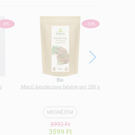
-8%
-10%
Bio
Gree
g
Menü kendermag fehérje por 250 g
bio Oreg
MEGNÉZEM
3992 Ft
3599 Ft