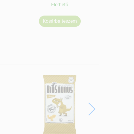
Elérhetõ
Kosárba teszem
Ko