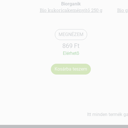
Biorganik
Bio kukoricakeményítő 250 g
Bio 
MEGNÉZEM
869 Ft
Elérhetõ
Kosárba teszem
Itt minden termék ga