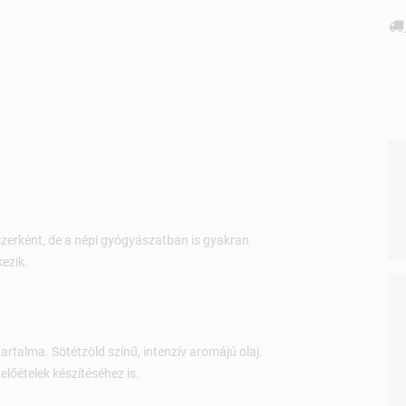
erként, de a népi gyógyászatban is gyakran
kezik.
tartalma. Sötétzöld színű, intenzív aromájú olaj.
 előételek készítéséhez is.