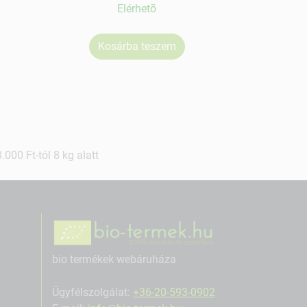
Elérhetõ
Kosárba teszem
Ko
000 Ft-tól 8 kg alatt
bio termékek webáruháza
Ügyfélszolgálat:
+36-20-593-0902