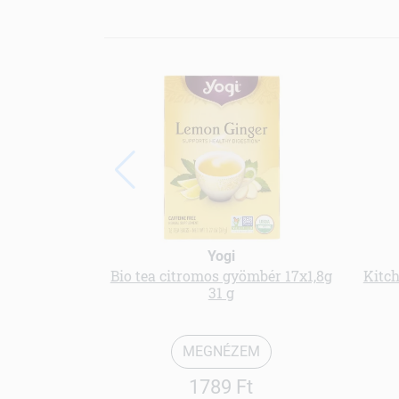
Yogi
Bio tea citromos gyömbér 17x1,8g
Kitch
31 g
MEGNÉZEM
1789 Ft