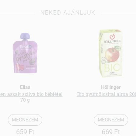
NEKED AJÁNLJUK
Ellas
Höllinger
en aszalt szilva bio bébiétel
Bio gyümölcsital alma 20
70 g
MEGNÉZEM
MEGNÉZEM
659 Ft
669 Ft