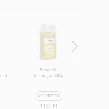
Biorganik
0 ml
Bio bulgur 500 g
Extrudált b
glut
MEGNÉZEM
1139 Ft