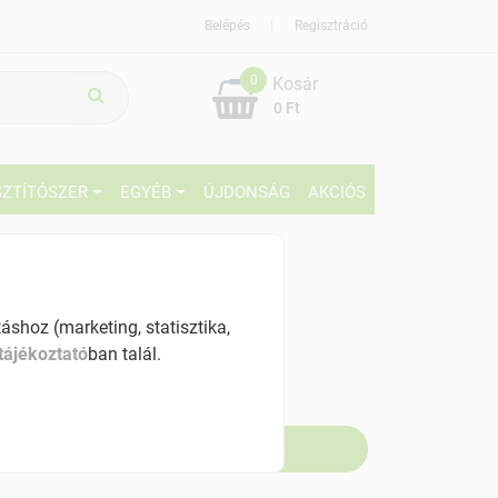
Belépés
Regisztráció
0
Kosár
0 Ft
SZTÍTÓSZER
EGYÉB
ÚJDONSÁG
AKCIÓS
899 Ft
% ÁFÁ-val , [18990 Ft/l]
shoz (marketing, statisztika,
tájékoztató
ban talál.
szletinformáció:
fogyott
Értesítést kérek, ha beérkezik