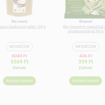
Bio menü
Biopont
perui kakaóvaj tallér 125 g
Bio rizsgolyó spenóttal 
póréhagymával 60 g
MEGNÉZEM
MEGNÉZEM
6049 Ft
436 Ft
5569 Ft
399 Ft
Elérhetõ
Elérhetõ
Kosárba teszem
Kosárba teszem