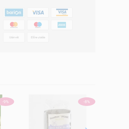
Utánvét
Előre utalás
-9%
-8%