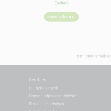
Elérhetõ
Kosárba teszem
Itt minden termék ga
Segítség
Új ügyfél vagyok
Hogyan adjak le rendelést?
Fizetési lehetőségek