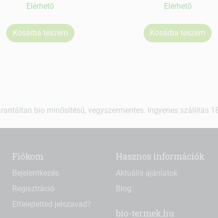
Elérhetõ
Elérhetõ
Kosárba teszem
Kosárba teszem
rantáltan bio minősítésű, vegyszermentes. Ingyenes szállítás 18.
Fiókom
Hasznos információk
Bejelentkezés
Aktuális ajánlatok
Regisztráció
Blog
Elfelejtetted jelszavad?
bio-termek.hu