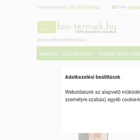
Ügyfélszolgálat:
+36-20-593-0902
Email:
info@b
bio termékek webáruháza
MÁRKÁK
ÉLELMISZER
KOZMETIKUM, HIG
Adatkezelési beállítások
Weboldalunk az alapvető működésh
személyre szabás) egyéb cookie-k