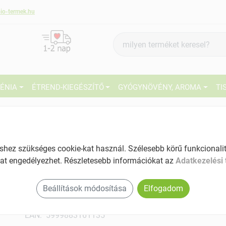
io-termek.hu
Termék
keresés
IÉNIA
ÉTREND-KIEGÉSZÍTŐ
GYÓGYNÖVÉNY, AROMA
TI
1
Márka:
Biogold
Biogold Bio tökmagolaj 100 ml
27
Intenzív aromájú olaj
ez szükséges cookie-kat használ. Szélesebb körű funkcionalitá
Tartalom: 100 ml
at engedélyezhet. Részletesebb információkat az
Adatkezelési 
Ké
El
Főleg salátákhoz illik, de kiváló hideg
Beállítások módosítása
Elfogadom
előételek készítéséhez is
EAN: 5999883161135