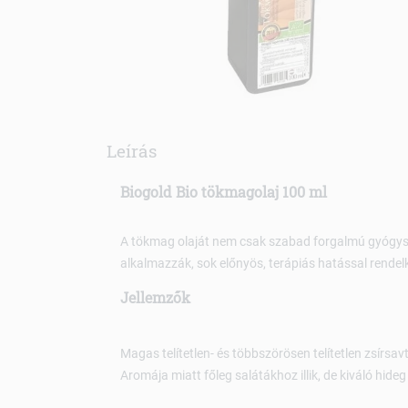
Leírás
Biogold Bio tökmagolaj 100 ml
A tökmag olaját nem csak szabad forgalmú gyógysz
alkalmazzák, sok előnyös, terápiás hatással rendel
Jellemzők
Magas telítetlen- és többszörösen telítetlen zsírsav
Aromája miatt főleg salátákhoz illik, de kiváló hideg