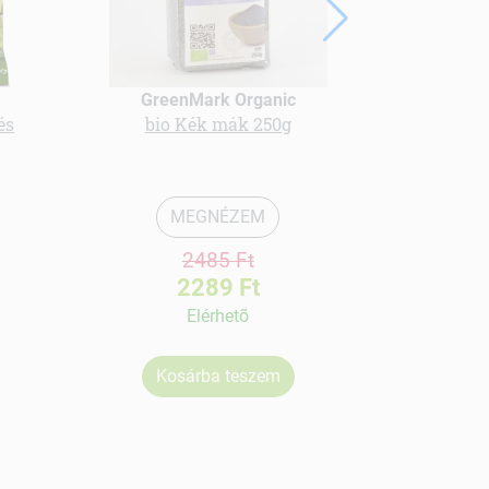
GreenMark Organic
és
bio Kék mák 250g
Bio extrudált
f
MEGNÉZEM
2485 Ft
2289 Ft
Elérhetõ
Kosárba teszem
Ko