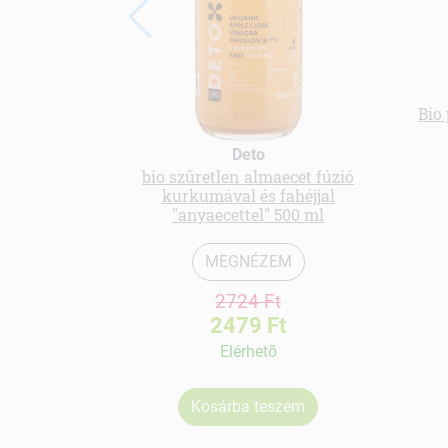
Bio 
Deto
bio szűretlen almaecet fúzió
kurkumával és fahéjjal
"anyaecettel" 500 ml
MEGNÉZEM
2724 Ft
2479 Ft
Elérhetõ
Kosárba teszem