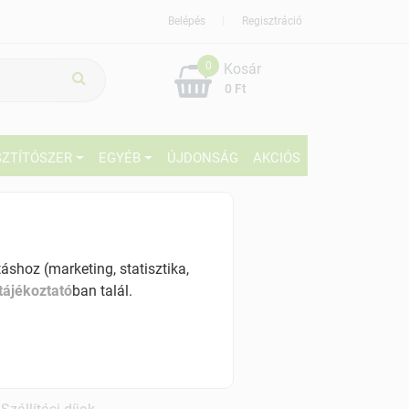
Belépés
Regisztráció
0
Kosár
0 Ft
SZTÍTÓSZER
EGYÉB
ÚJDONSÁG
AKCIÓS
939 Ft
% ÁFÁ-val , [48 Ft/db]
shoz (marketing, statisztika,
tájékoztató
ban talál.
szletinformáció:
érhetõ
ennyiben
hétfő 7:00 óráig rendelsz,
árható kiszállítás augusztus 12, szerda
.