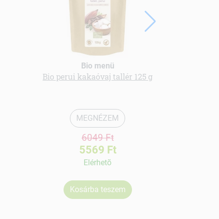
Bio menü
Bio perui kakaóvaj tallér 125 g
bio spiruli
MEGNÉZEM
6049 Ft
5569 Ft
Elérhetõ
Kosárba teszem
Ko