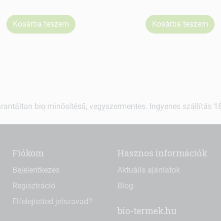
Kosárba teszem
Kosárba teszem
rantáltan bio minősítésű, vegyszermentes. Ingyenes szállítás 18.
Fiókom
Hasznos információk
Bejelentkezés
Aktuális ajánlatok
Regisztráció
Blog
Elfelejtetted jelszavad?
bio-termek.hu