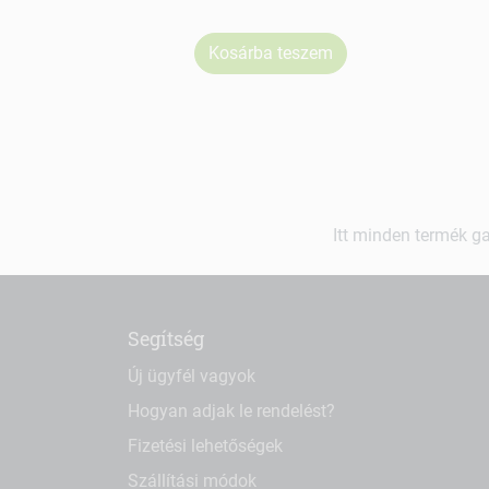
Kosárba teszem
Itt minden termék ga
Segítség
Új ügyfél vagyok
Hogyan adjak le rendelést?
Fizetési lehetőségek
Szállítási módok