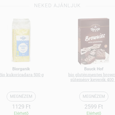
NEKED AJÁNLJUK
Biorganik
Bauck Hof
Bio kukoricadara 500 g
bio gluténmentes brow
sütemény keverék 400 
MEGNÉZEM
MEGNÉZEM
1129 Ft
2599 Ft
Elérhetõ
Elérhetõ