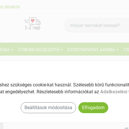
io-termek.hu
Termék
keresés
IÉNIA
ÉTREND-KIEGÉSZÍTŐ
GYÓGYNÖVÉNY, AROMA
TI
1
Márka:
Biointimo
Biointimo Duo pack tisztasági
betét 2x20 db 40 db
27
ez szükséges cookie-kat használ. Szélesebb körű funkcionalitá
Tartalom: 40 db
at engedélyezhet. Részletesebb információkat az
Adatkezelési 
Ké
EAN: 5999886179045
El
Beállítások módosítása
Elfogadom
4.7 (3)
Am
a v