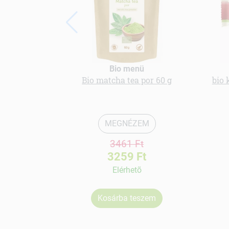
Bio menü
Bio matcha tea por 60 g
bio 
MEGNÉZEM
3461 Ft
3259 Ft
Elérhetõ
Kosárba teszem