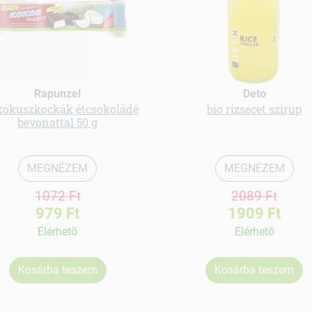
Rapunzel
Deto
kókuszkockák étcsokoládé
bio rizsecet szirup
bevonattal 50 g
MEGNÉZEM
MEGNÉZEM
1072 Ft
2089 Ft
979 Ft
1909 Ft
Elérhetõ
Elérhetõ
Kosárba teszem
Kosárba teszem