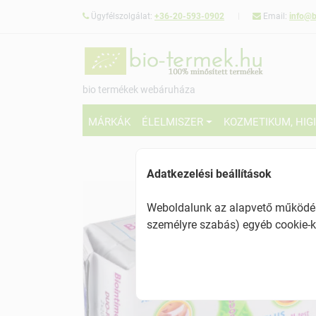
Ügyfélszolgálat:
+36-20-593-0902
Email:
info@b
bio termékek webáruháza
MÁRKÁK
ÉLELMISZER
KOZMETIKUM, HIG
Adatkezelési beállítások
Weboldalunk az alapvető működésh
személyre szabás) egyéb cookie-k