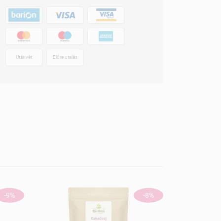
Utánvét
Előre utalás
-9%
-8%