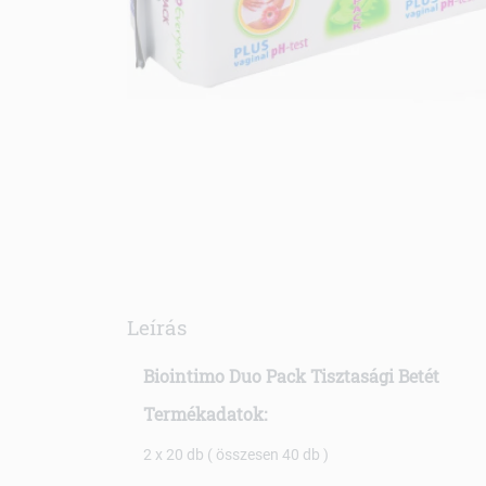
Leírás
Biointimo Duo Pack Tisztasági Betét
Termékadatok:
2 x 20 db ( összesen 40 db )