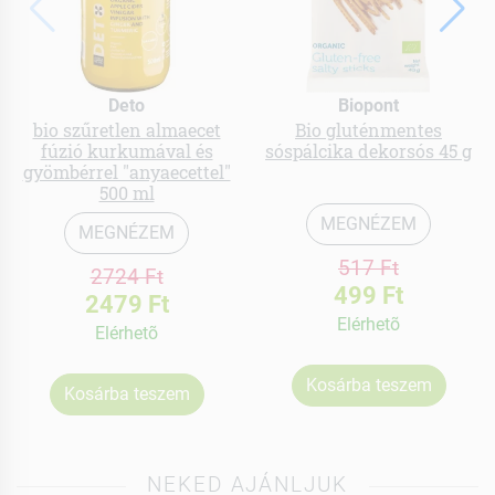
Deto
Biopont
bio szűretlen almaecet
Bio gluténmentes
fúzió kurkumával és
sóspálcika dekorsós 45 g
gyömbérrel "anyaecettel"
500 ml
MEGNÉZEM
MEGNÉZEM
517 Ft
2724 Ft
499 Ft
2479 Ft
Elérhetõ
Elérhetõ
Kosárba teszem
Kosárba teszem
NEKED AJÁNLJUK