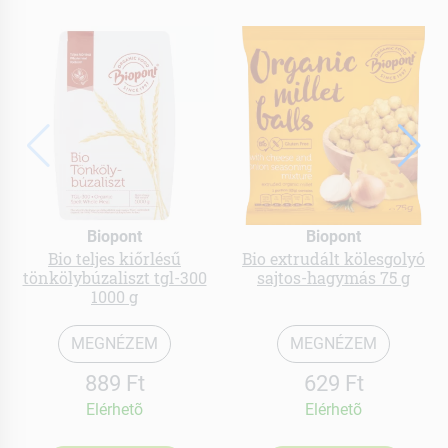
Biopont
Biopont
Bio teljes kiőrlésű
Bio extrudált kölesgolyó
tönkölybúzaliszt tgl-300
sajtos-hagymás 75 g
1000 g
MEGNÉZEM
MEGNÉZEM
889 Ft
629 Ft
Elérhetõ
Elérhetõ