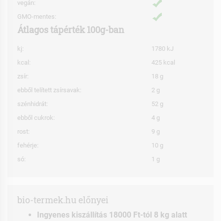
vegán:
GMO-mentes:
Átlagos tápérték 100g-ban
kj:
1780 kJ
kcal:
425 kcal
zsír:
18 g
ebből telített zsírsavak:
2 g
szénhidrát:
52 g
ebből cukrok:
4 g
rost:
9 g
fehérje:
10 g
só:
1 g
bio-termek.hu előnyei
Ingyenes kiszállítás 18000 Ft-tól 8 kg alatt