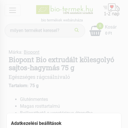
menu
bio termékek webáruháza
Termék
0
Kosár
keresés
0 Ft
Márka:
Biopont
Biopont Bio extrudált kölesgolyó
sajtos-hagymás 75 g
Egészséges rágcsálnivaló
Tartalom: 75 g
Gluténmentes
Magas rosttartalmú
Beilleszthető a vegetárinus étrendbe
Adatkezelési beállítások
EAN: 5998858704797