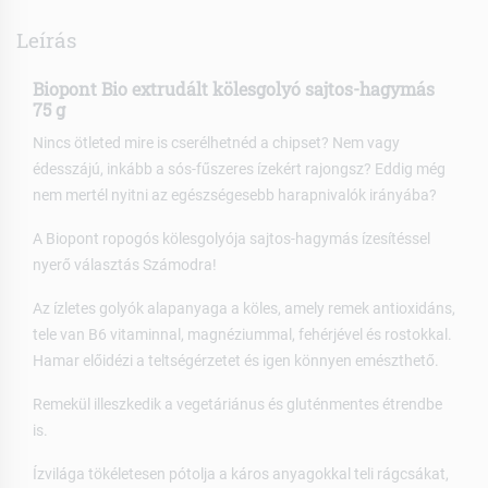
Leírás
Biopont Bio extrudált kölesgolyó sajtos-hagymás
75 g
Nincs ötleted mire is cserélhetnéd a chipset? Nem vagy
édesszájú, inkább a sós-fűszeres ízekért rajongsz? Eddig még
nem mertél nyitni az egészségesebb harapnivalók irányába?
A Biopont ropogós kölesgolyója sajtos-hagymás ízesítéssel
nyerő választás Számodra!
Az ízletes golyók alapanyaga a köles, amely remek antioxidáns,
tele van B6 vitaminnal, magnéziummal, fehérjével és rostokkal.
Hamar előidézi a teltségérzetet és igen könnyen emészthető.
Remekül illeszkedik a vegetáriánus és gluténmentes étrendbe
is.
Ízvilága tökéletesen pótolja a káros anyagokkal teli rágcsákat,