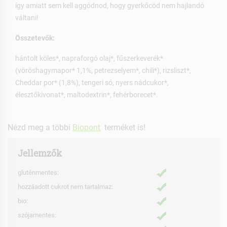
így amiatt sem kell aggódnod, hogy gyerkőcöd nem hajlandó
váltani!
Összetevők:
hántolt köles*, napraforgó olaj*, fűszerkeverék*
(vöröshagymapor* 1,1%, petrezselyem*, chili*), rizsliszt*,
Cheddar por* (1,8%), tengeri só, nyers nádcukor*,
élesztőkivonat*, maltodextrin*, fehérborecet*.
Nézd meg a többi
Biopont
terméket is!
Jellemzők
gluténmentes:
hozzáadott cukrot nem tartalmaz:
bio:
szójamentes: