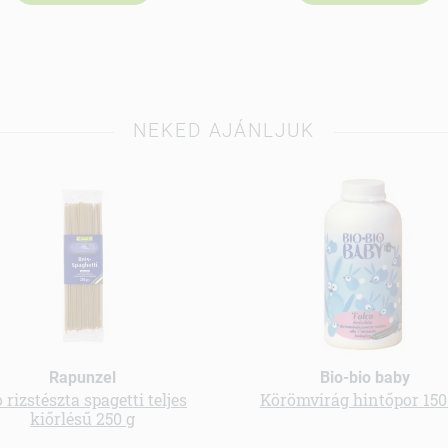
NEKED AJÁNLJUK
Rapunzel
Bio-bio baby
 rizstészta spagetti teljes
Körömvirág hintőpor 150
kiőrlésű 250 g