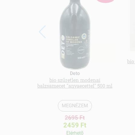
bio
Deto
bio szűretlen modenai
balzsamecet "anyaecettel" 500 ml
MEGNÉZEM
2695 Ft
2459 Ft
Elérhetõ