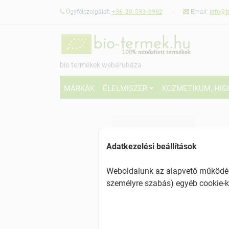
Ügyfélszolgálat:
+36-20-593-0902
Email:
info@b
bio termékek webáruháza
MÁRKÁK
ÉLELMISZER
KOZMETIKUM, HIG
Adatkezelési beállítások
Weboldalunk az alapvető működésh
személyre szabás) egyéb cookie-k