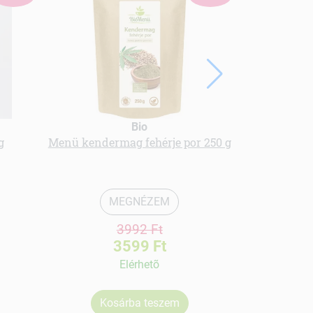
Bio
g
Menü kendermag fehérje por 250 g
bio spiruli
MEGNÉZEM
3992 Ft
3599 Ft
Elérhetõ
Kosárba teszem
Ko