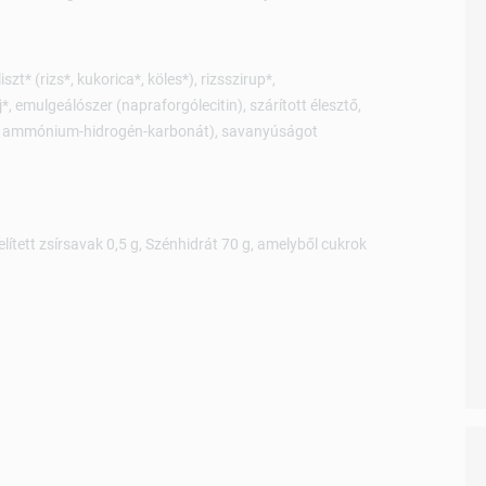
zt* (rizs*, kukorica*, köles*), rizsszirup*,
, emulgeálószer (napraforgólecitin), szárított élesztő,
t, ammónium-hidrogén-karbonát), savanyúságot
lített zsírsavak 0,5 g, Szénhidrát 70 g, amelyből cukrok