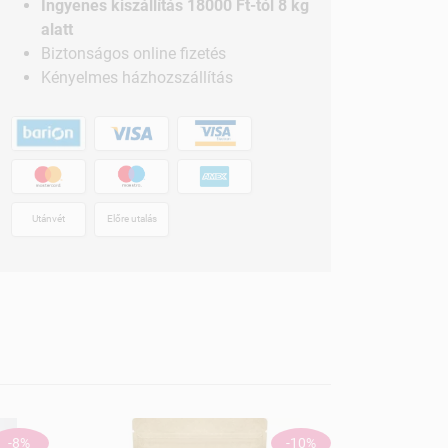
Ingyenes kiszállítás 18000 Ft-tól 8 kg
alatt
Biztonságos online fizetés
Kényelmes házhozszállítás
Utánvét
Előre utalás
-8%
-10%