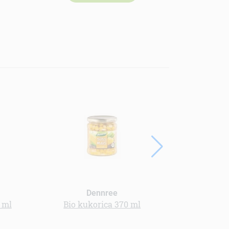
Dennree
 ml
Bio kukorica 370 ml
Bio tea zöld