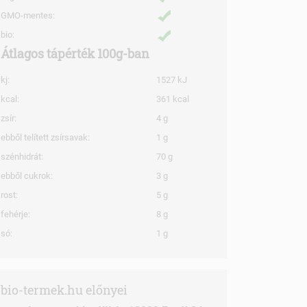
GMO-mentes:
bio:
Átlagos tápérték 100g-ban
kj:
1527 kJ
kcal:
361 kcal
zsír:
4 g
ebből telített zsírsavak:
1 g
szénhidrát:
70 g
ebből cukrok:
3 g
rost:
5 g
fehérje:
8 g
só:
1 g
bio-termek.hu előnyei