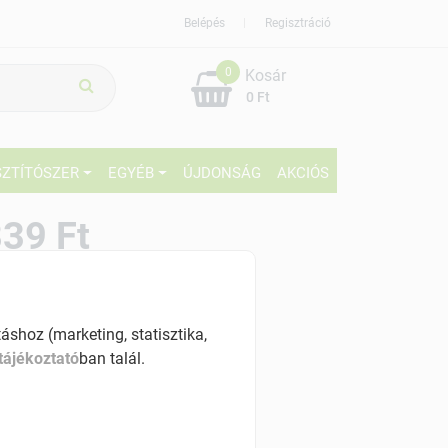
Belépés
Regisztráció
0
Kosár
0 Ft
SZTÍTÓSZER
EGYÉB
ÚJDONSÁG
AKCIÓS
39 Ft
% ÁFÁ-val , [4195 Ft/kg]
szletinformáció:
shoz (marketing, statisztika,
érhetõ
tájékoztató
ban talál.
ennyiben
hétfő 7:00 óráig rendelsz,
árható kiszállítás augusztus 12, szerda
.