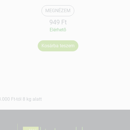
MEGNÉZEM
949 Ft
Elérhetõ
Kosárba teszem
Ko
000 Ft-tól 8 kg alatt