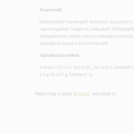
Összetevők:
kukoricadara*, keményítő* (kukorica*, burgonya*), lis
napraforgóolaj*, tengeri só, nádcukor*, útifűmaghéj*
térfogatnövelő szerek (nátrium-hidrogén-karboná
szabályozó anyag (nátrium-hidroxid).
Táplálkozási értékek:
Energia 1531 kJ / 362 KCAL, Zsír 4,22 g, amelyből te
3,2 g, Só 0,47 g, Fehérje 8,1 g.
Nézd meg a többi
Biopont
terméket is!