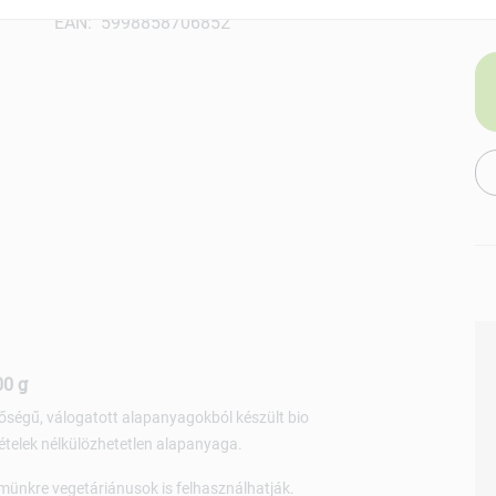
EAN: 5998858706852
00 g
nőségű, válogatott alapanyagokból készült bio
 ételek nélkülözhetetlen alapanyaga.
ömünkre vegetáriánusok is felhasználhatják.