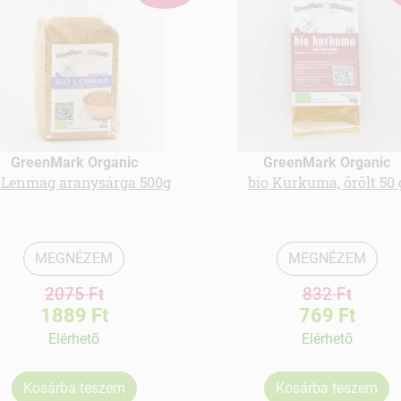
GreenMark Organic
GreenMark Organic
 Lenmag aranysárga 500g
bio Kurkuma, őrölt 50 
MEGNÉZEM
MEGNÉZEM
2075 Ft
832 Ft
1889 Ft
769 Ft
Elérhetõ
Elérhetõ
Kosárba teszem
Kosárba teszem