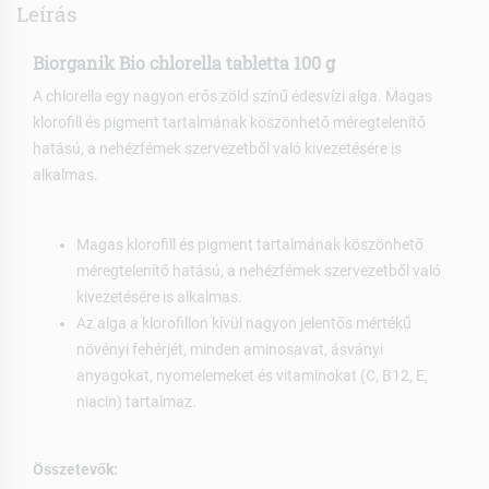
Leírás
Biorganik Bio chlorella tabletta 100 g
A chlorella egy nagyon erős zöld színű édesvízi alga. Magas
klorofill és pigment tartalmának köszönhető méregtelenítő
hatású, a nehézfémek szervezetből való kivezetésére is
alkalmas.
Magas klorofill és pigment tartalmának köszönhető
méregtelenítő hatású, a nehézfémek szervezetből való
kivezetésére is alkalmas.
Az alga a klorofillon kívül nagyon jelentős mértékű
növényi fehérjét, minden aminosavat, ásványi
anyagokat, nyomelemeket és vitaminokat (C, B12, E,
niacin) tartalmaz.
Összetevők: