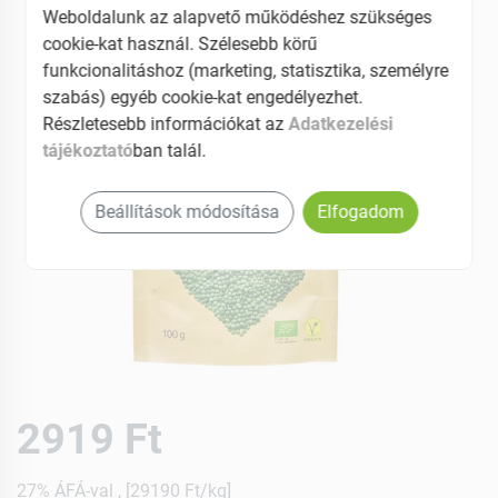
Weboldalunk az alapvető működéshez szükséges
cookie-kat használ. Szélesebb körű
funkcionalitáshoz (marketing, statisztika, személyre
szabás) egyéb cookie-kat engedélyezhet.
Részletesebb információkat az
Adatkezelési
tájékoztató
ban talál.
Beállítások módosítása
Elfogadom
2919 Ft
27% ÁFÁ-val , [29190 Ft/kg]