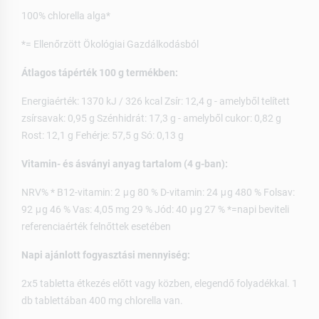
100% chlorella alga*
*= Ellenőrzött Ökológiai Gazdálkodásból
Átlagos tápérték 100 g termékben:
Energiaérték: 1370 kJ / 326 kcal Zsír: 12,4 g - amelyből telített
zsírsavak: 0,95 g Szénhidrát: 17,3 g - amelyből cukor: 0,82 g
Rost: 12,1 g Fehérje: 57,5 g Só: 0,13 g
Vitamin- és ásványi anyag tartalom (4 g-ban):
NRV% * B12-vitamin: 2 μg 80 % D-vitamin: 24 μg 480 % Folsav:
92 μg 46 % Vas: 4,05 mg 29 % Jód: 40 μg 27 % *=napi beviteli
referenciaérték felnőttek esetében
Napi ajánlott fogyasztási mennyiség:
2x5 tabletta étkezés előtt vagy közben, elegendő folyadékkal. 1
db tablettában 400 mg chlorella van.