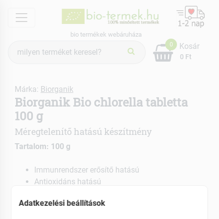
menu
bio termékek webáruháza
Termék
0
Kosár
keresés
0 Ft
Márka:
Biorganik
Biorganik Bio chlorella tabletta
100 g
Méregtelenítő hatású készítmény
Tartalom: 100 g
Immunrendszer erősítő hatású
Antioxidáns hatású
EAN: 5999559312762
Adatkezelési beállítások