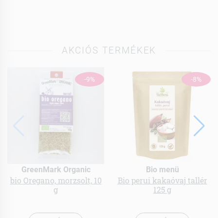
AKCIÓS TERMÉKEK
-9%
-8%
GreenMark Organic
Bio menü
bio Oregano, morzsolt, 10
Bio perui kakaóvaj tallér
g
125 g