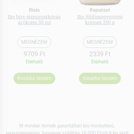
Biola
Rapunzel
Bio birs-jázminpakócás
Bio földimogyoróvaj
arckrém 30 ml
krémes 250 g
MEGNÉZEM
MEGNÉZEM
9709 Ft
2339 Ft
Elérhetõ
Elérhetõ
Kosárba teszem
Kosárba teszem
Itt minden termék garantáltan bio minősítésű,
vegyszermentes. Ingyenes szállítás 18.000 Ft-tól 8 kg alatt