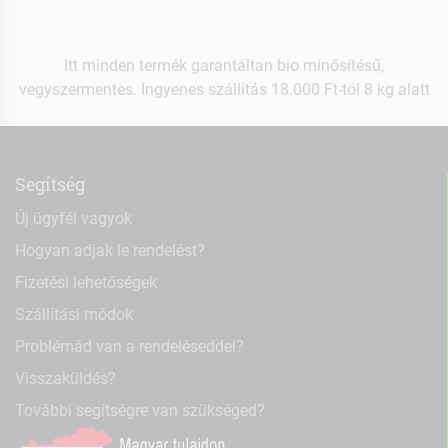
Itt minden termék garantáltan bio minősítésű,
vegyszermentes. Ingyenes szállítás 18.000 Ft-tól 8 kg alatt
Segítség
Új ügyfél vagyok
Hogyan adjak le rendelést?
Fizetési lehetőségek
Szállítási módok
Problémád van a rendeléseddel?
Visszaküldés?
További segítségre van szükséged?