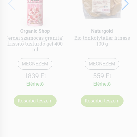
Organic Shop
Naturgold
“erdei szamócás granita”
Bio tönkölytallér fitness
frissítő tusfürdő gél 400
100 g
ml
MEGNÉZEM
MEGNÉZEM
1839 Ft
559 Ft
Elérhetõ
Elérhetõ
Kosárba teszem
Kosárba teszem