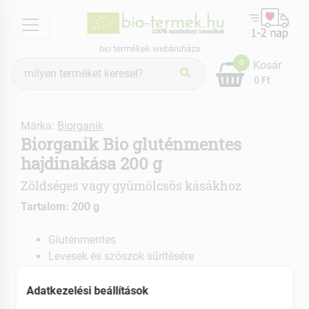
menu
bio termékek webáruháza
Termék
0
Kosár
keresés
0 Ft
Márka:
Biorganik
Biorganik Bio gluténmentes
hajdinakása 200 g
Zöldséges vagy gyümölcsös kásákhoz
Tartalom: 200 g
Gluténmentes
Levesek és szószok sűrítésére
Pillanatok alatt kész
Adatkezelési beállítások
EAN: 5999559312670