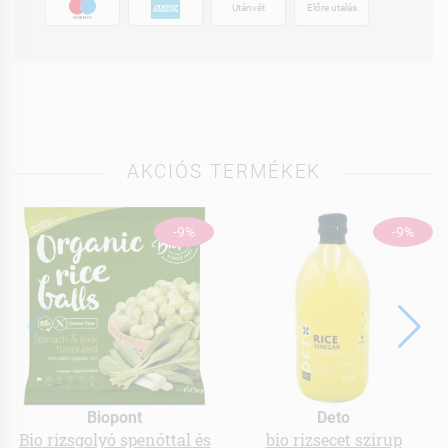
Utánvét
Előre utalás
AKCIÓS TERMÉKEK
-9%
-9%
Biopont
Deto
Bio rizsgolyó spenóttal és
bio rizsecet szirup