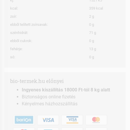
kj:
1521 kJ
kcal:
359 kcal
zsír:
2 g
ebből telített zsírsavak:
0 g
szénhidrát:
71 g
ebből cukrok:
0 g
fehérje:
13 g
só:
0 g
bio-termek.hu előnyei
Ingyenes kiszállítás 18000 Ft-tól 8 kg alatt
Biztonságos online fizetés
Kényelmes házhozszállítás