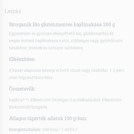
Leírás
Biorganik Bio gluténmentes hajdinakása 200 g
Egyszerűen és gyorsan elkészíthető bio, gluténmentes és
vegán instant hajdinakása natúr, zöldséges vagy gyümölcsös
kásákhoz, levesek és szószok sűrítésére.
Elkészítése:
A kását alaposan keverje el forró vízzel vagy rizsitallal. 1-2 perc
után fogyasztásra kész.
Összetevők:
hajdina* *= Ellenőrzött Ökológiai Gazdálkodásból. Ellenőrizte:
Biokontroll Hungária
Átlagos tápérték adatok 100 g-ban:
Energiatartalom:
340 kcal / 1 425 kJ