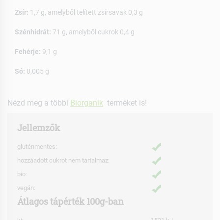
Zsír:
1,7 g, amelyből telített zsírsavak 0,3 g
Szénhidrát:
71 g, amelyből cukrok 0,4 g
Fehérje:
9,1 g
Só:
0,005 g
Nézd meg a többi
Biorganik
terméket is!
Jellemzők
gluténmentes:
hozzáadott cukrot nem tartalmaz:
bio:
vegán:
Átlagos tápérték 100g-ban