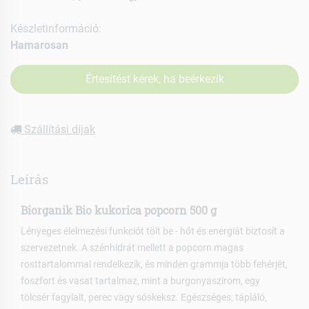
Készletinformáció:
Hamarosan
Értesítést kérek, ha beérkezik
Szállítási díjak
Leírás
Biorganik Bio kukorica popcorn 500 g
Lényeges élelmezési funkciót tölt be - hőt és energiát biztosít a
szervezetnek. A szénhidrát mellett a popcorn magas
rosttartalommal rendelkezik, és minden grammja több fehérjét,
foszfort és vasat tartalmaz, mint a burgonyaszirom, egy
tölcsér fagylalt, perec vagy sóskeksz. Egészséges, tápláló,