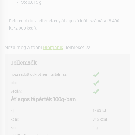
Só: 0,015 g
Referencia beviteli érték egy átlagos felnőtt számára (8 400
kJ/2 000 kcal).
Nézd meg a többi
Biorganik
terméket is!
Jellemzők
hozzáadott cukrot nem tartalmaz:
bio:
vegán:
Átlagos tápérték 100g-ban
kj:
1460 kJ
kcal:
346 kcal
zsír:
4 g