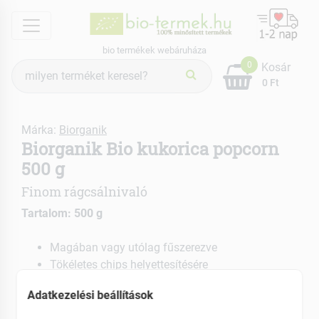
menu
bio termékek webáruháza
Termék
0
Kosár
keresés
0 Ft
Márka:
Biorganik
Biorganik Bio kukorica popcorn
500 g
Finom rágcsálnivaló
Tartalom: 500 g
Magában vagy utólag fűszerezve
Tökéletes chips helyettesítésére
EAN: 5999559310829
Adatkezelési beállítások