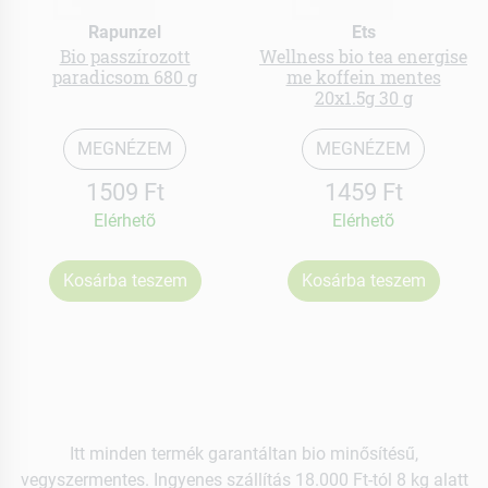
Rapunzel
Ets
Bio passzírozott
Wellness bio tea energise
paradicsom 680 g
me koffein mentes
20x1.5g 30 g
MEGNÉZEM
MEGNÉZEM
1509 Ft
1459 Ft
Elérhetõ
Elérhetõ
Kosárba teszem
Kosárba teszem
Itt minden termék garantáltan bio minősítésű,
vegyszermentes. Ingyenes szállítás 18.000 Ft-tól 8 kg alatt