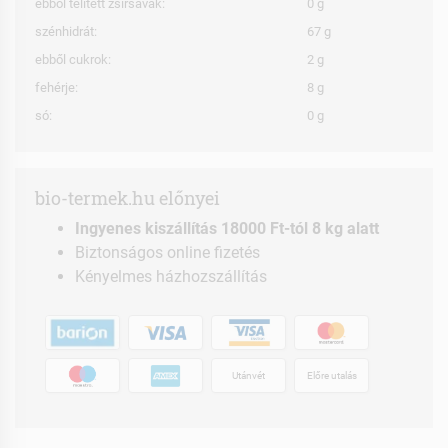
ebből telített zsírsavak:
0 g
szénhidrát:
67 g
ebből cukrok:
2 g
fehérje:
8 g
só:
0 g
bio-termek.hu előnyei
Ingyenes kiszállítás 18000 Ft-tól 8 kg alatt
Biztonságos online fizetés
Kényelmes házhozszállítás
Utánvét
Előre utalás