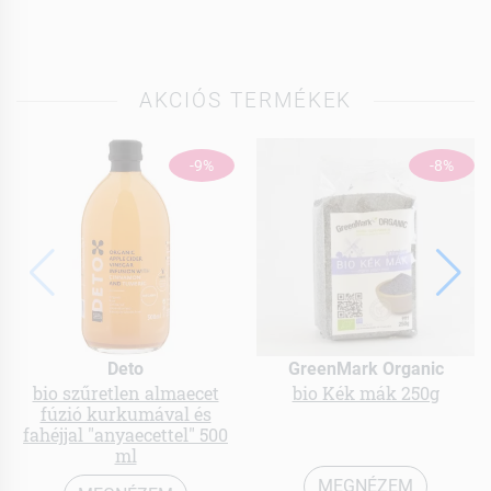
AKCIÓS TERMÉKEK
-9%
-8%
Deto
GreenMark Organic
bio szűretlen almaecet
bio Kék mák 250g
fúzió kurkumával és
fahéjjal "anyaecettel" 500
ml
MEGNÉZEM