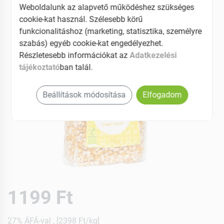
Weboldalunk az alapvető működéshez szükséges
cookie-kat használ. Szélesebb körű
funkcionalitáshoz (marketing, statisztika, személyre
szabás) egyéb cookie-kat engedélyezhet.
Részletesebb információkat az
Adatkezelési
tájékoztató
ban talál.
Beállítások módosítása
Elfogadom
1199 Ft
27% ÁFÁ-val , [2398 Ft/kg]