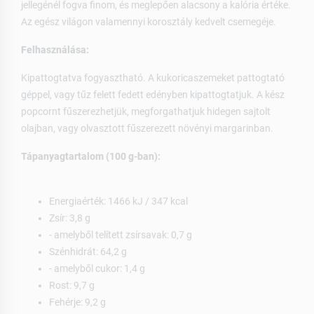
jellegénél fogva finom, és meglepően alacsony a kalória értéke.
Az egész világon valamennyi korosztály kedvelt csemegéje.
Felhasználása:
Kipattogtatva fogyasztható. A kukoricaszemeket pattogtató
géppel, vagy tűz felett fedett edényben kipattogtatjuk. A kész
popcornt fűszerezhetjük, megforgathatjuk hidegen sajtolt
olajban, vagy olvasztott fűszerezett növényi margarinban.
Tápanyagtartalom (100 g-ban):
Energiaérték: 1466 kJ / 347 kcal
Zsír: 3,8 g
- amelyből telített zsírsavak: 0,7 g
Szénhidrát: 64,2 g
- amelyből cukor: 1,4 g
Rost: 9,7 g
Fehérje: 9,2 g