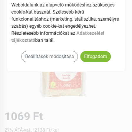
Weboldalunk az alapvető működéshez szükséges
cookie-kat használ. Szélesebb körű
funkcionalitáshoz (marketing, statisztika, személyre
szabás) egyéb cookie-kat engedélyezhet.
Részletesebb információkat az
Adatkezelési
tájékoztató
ban talál.
Beállítások módosítása
Elfogadom
1069 Ft
27% ÁFÁ-val , [2138 Ft/kg]