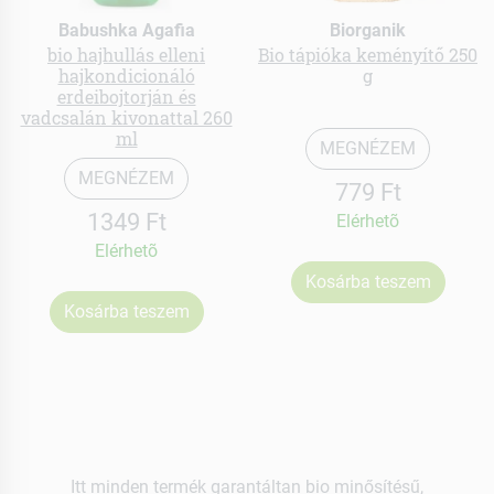
Babushka Agafia
Biorganik
bio hajhullás elleni
Bio tápióka keményítő 250
hajkondicionáló
g
erdeibojtorján és
vadcsalán kivonattal 260
ml
MEGNÉZEM
MEGNÉZEM
779 Ft
1349 Ft
Elérhetõ
Elérhetõ
Kosárba teszem
Kosárba teszem
Itt minden termék garantáltan bio minősítésű,