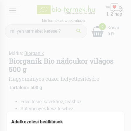
menu
bio termékek webáruháza
Termék
0
Kosár
keresés
0 Ft
Márka:
Biorganik
Biorganik Bio nádcukor világos
500 g
Hagyományos cukor helyettesítésére
Tartalom: 500 g
Édesítésre, kávékhoz, teákhoz
Sütemények készítéséhez
EAN: 5999559311123
Adatkezelési beállítások