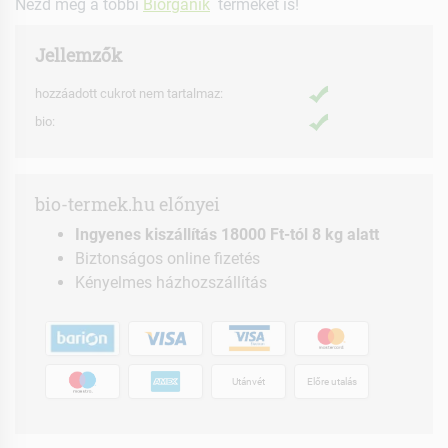
Nézd meg a többi
Biorganik
terméket is!
Jellemzők
hozzáadott cukrot nem tartalmaz:
bio:
bio-termek.hu előnyei
Ingyenes kiszállítás 18000 Ft-tól 8 kg alatt
Biztonságos online fizetés
Kényelmes házhozszállítás
Utánvét
Előre utalás