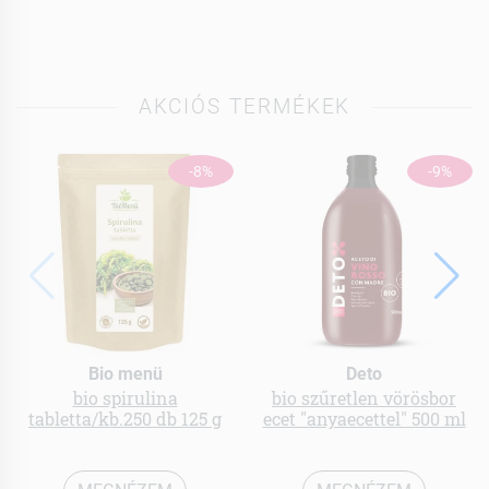
AKCIÓS TERMÉKEK
-8%
-9%
Bio menü
Deto
bio spirulina
bio szűretlen vörösbor
tabletta/kb.250 db 125 g
ecet "anyaecettel" 500 ml