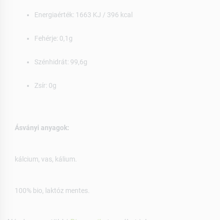
Energiaérték: 1663 KJ / 396 kcal
Fehérje: 0,1g
Szénhidrát: 99,6g
Zsír: 0g
Ásványi anyagok:
kálcium, vas, kálium.
100% bio, laktóz mentes.