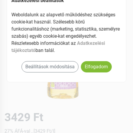
Adatkezelési beállítások
Weboldalunk az alapvető működéshez szükséges
cookie-kat használ. Szélesebb körű
funkcionalitáshoz (marketing, statisztika, személyre
szabás) egyéb cookie-kat engedélyezhet.
Részletesebb információkat az
Adatkezelési
tájékoztató
ban talál.
Beállítások módosítása
Elfogadom
3429 Ft
27% ÁFÁ-val , [3429 Ft/l]