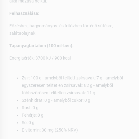
alkalmazása nélkül.
Felhasználása:
Főzéshez, hagyományos- és fritőzben történő sütésre,
salátaolajnak.
Tápanyagtartalom (100 ml-ben):
Energiaérték: 3700 kJ / 900 kcal
Zsír: 100 g - amelyből telített zsírsavak: 7 g - amelyből
egyszeresen telítetlen zsírsavak: 82 g - amelyből
többszörösen telítetlen zsírsavak: 11 g
Szénhidrát: 0 g - amelyből cukor: 0 g
Rost: 0 g
Fehérje: 0 g
Só: 0 g
E-vitamin: 30 mg (250% NRV)