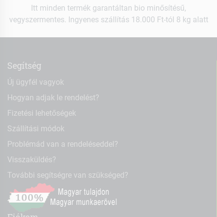
Itt minden termék garantáltan bio minősítésű,
vegyszermentes. Ingyenes szállítás 18.000 Ft-tól 8 kg alatt
Segítség
Új ügyfél vagyok
Hogyan adjak le rendelést?
Fizetési lehetőségek
Szállítási módok
Problémád van a rendeléseddel?
Visszaküldés?
További segítségre van szükséged?