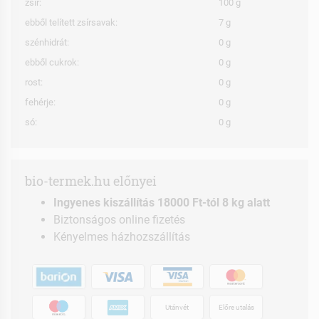
zsír:
100 g
ebből telített zsírsavak:
7 g
szénhidrát:
0 g
ebből cukrok:
0 g
rost:
0 g
fehérje:
0 g
só:
0 g
bio-termek.hu előnyei
Ingyenes kiszállítás 18000 Ft-tól 8 kg alatt
Biztonságos online fizetés
Kényelmes házhozszállítás
Utánvét
Előre utalás