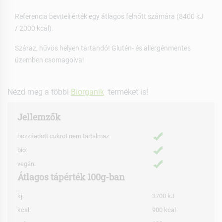
Referencia beviteli érték egy átlagos felnőtt számára (8400 kJ
/ 2000 kcal).
Száraz, hűvös helyen tartandó! Glutén- és allergénmentes
üzemben csomagolva!
Nézd meg a többi
Biorganik
terméket is!
Jellemzők
hozzáadott cukrot nem tartalmaz:
bio:
vegán:
Átlagos tápérték 100g-ban
kj:
3700 kJ
kcal:
900 kcal