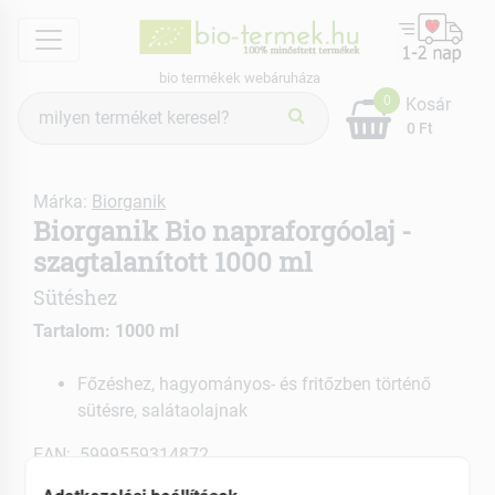
menu
bio termékek webáruháza
Termék
0
Kosár
keresés
0 Ft
Márka:
Biorganik
Biorganik Bio napraforgóolaj -
szagtalanított 1000 ml
Sütéshez
Tartalom: 1000 ml
Főzéshez, hagyományos- és fritőzben történő
sütésre, salátaolajnak
EAN: 5999559314872