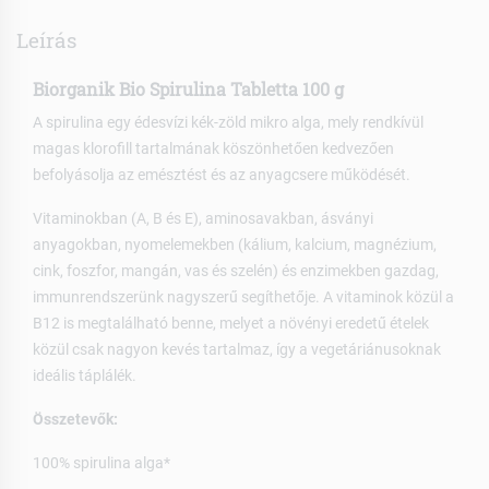
Leírás
Biorganik Bio Spirulina Tabletta 100 g
A spirulina egy édesvízi kék-zöld mikro alga, mely rendkívül
magas klorofill tartalmának köszönhetően kedvezően
befolyásolja az emésztést és az anyagcsere működését.
Vitaminokban (A, B és E), aminosavakban, ásványi
anyagokban, nyomelemekben (kálium, kalcium, magnézium,
cink, foszfor, mangán, vas és szelén) és enzimekben gazdag,
immunrendszerünk nagyszerű segíthetője. A vitaminok közül a
B12 is megtalálható benne, melyet a növényi eredetű ételek
közül csak nagyon kevés tartalmaz, így a vegetáriánusoknak
ideális táplálék.
Összetevők:
100% spirulina alga*