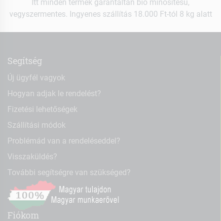
Itt minden termék garantáltan bio minősítésű,
vegyszermentes. Ingyenes szállítás 18.000 Ft-tól 8 kg alatt
Segítség
Új ügyfél vagyok
Hogyan adjak le rendelést?
Fizetési lehetőségek
Szállítási módok
Problémád van a rendeléseddel?
Visszaküldés?
További segítségre van szükséged?
Fiókom