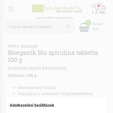
menu
bio termékek webáruháza
Termék
0
Kosár
keresés
0 Ft
Márka:
Biorganik
Biorganik Bio spirulina tabletta
100 g
Emésztés segítő készítmény
Tartalom: 100 g
Immunerősítő hatású
Hozzájárul a szervezet méregtelenítéséhez
Vegetáriánusoknak kifejezetten ajánlott
Adatkezelési beállítások
EAN: 5999559312731