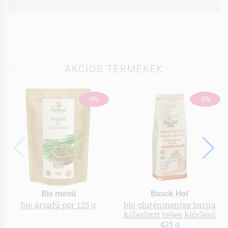
AKCIÓS TERMÉKEK
-9%
-5%
Bio menü
Bauck Hof
bio árpafű por 125 g
bio gluténmentes barna
kölesliszt teljes kiőrlésű
425 g