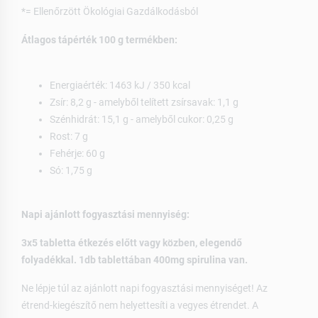
*= Ellenőrzött Ökológiai Gazdálkodásból
Átlagos tápérték 100 g termékben:
Energiaérték: 1463 kJ / 350 kcal
Zsír: 8,2 g - amelyből telített zsírsavak: 1,1 g
Szénhidrát: 15,1 g - amelyből cukor: 0,25 g
Rost: 7 g
Fehérje: 60 g
Só: 1,75 g
Napi ajánlott fogyasztási mennyiség:
3x5 tabletta étkezés előtt vagy közben, elegendő
folyadékkal. 1db tablettában 400mg spirulina van.
Ne lépje túl az ajánlott napi fogyasztási mennyiséget! Az
étrend-kiegészítő nem helyettesíti a vegyes étrendet. A