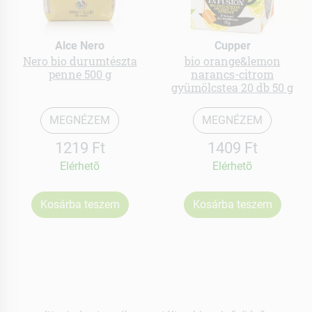
Alce Nero
Cupper
Nero bio durumtészta
bio orange&lemon
penne 500 g
narancs-citrom
gyümölcstea 20 db 50 g
MEGNÉZEM
MEGNÉZEM
1219 Ft
1409 Ft
Elérhetõ
Elérhetõ
Kosárba teszem
Kosárba teszem