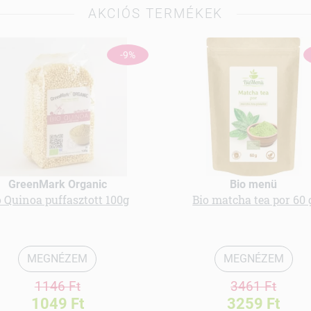
AKCIÓS TERMÉKEK
-9%
GreenMark Organic
Bio menü
o Quinoa puffasztott 100g
Bio matcha tea por 60 
MEGNÉZEM
MEGNÉZEM
1146 Ft
3461 Ft
1049 Ft
3259 Ft