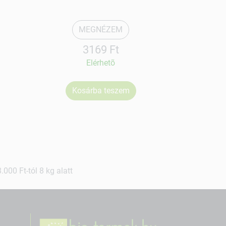
MEGNÉZEM
3169 Ft
Elérhetõ
Kosárba teszem
Ko
000 Ft-tól 8 kg alatt