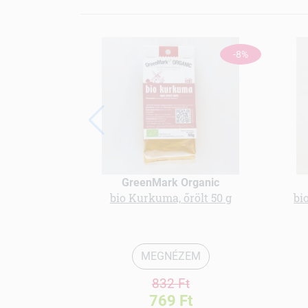
-8%
GreenMark Organic
bio Kurkuma, őrölt 50 g
bi
MEGNÉZEM
832 Ft
769 Ft