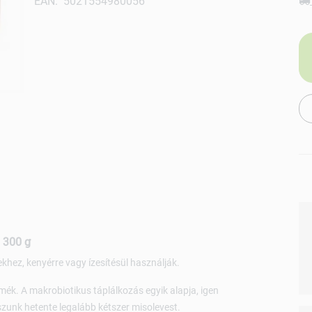
EAN: 5021554980056
 300 g
ekhez, kenyérre vagy ízesítésül használják.
ék. A makrobiotikus táplálkozás egyik alapja, igen
zunk hetente legalább kétszer misolevest.