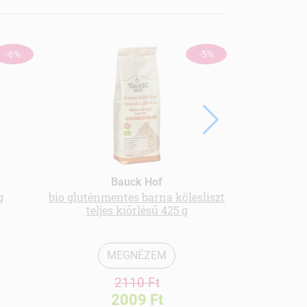
-6%
-5%
bio szűret
szirup "
Bauck Hof
g
bio gluténmentes barna kölesliszt
teljes kiőrlésű 425 g
Ko
MEGNÉZEM
2110 Ft
2009 Ft