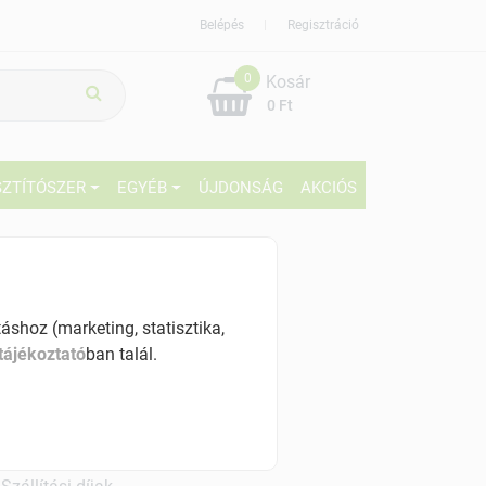
Belépés
Regisztráció
0
Kosár
0 Ft
SZTÍTÓSZER
EGYÉB
ÚJDONSÁG
AKCIÓS
849 Ft
% ÁFÁ-val , [12830 Ft/kg]
shoz (marketing, statisztika,
tájékoztató
ban talál.
szletinformáció:
érhetõ
ennyiben
péntek 7:00 óráig rendelsz,
árható kiszállítás augusztus 11, kedd
.