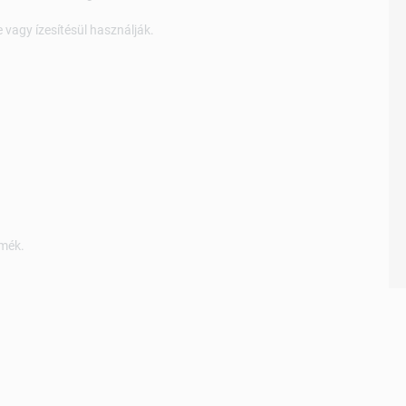
e vagy ízesítésül használják.
rmék.