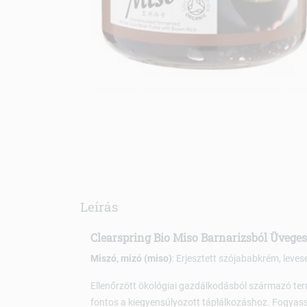
Leírás
Clearspring Bio Miso Barnarizsból Üveges
Miszó, mizó (miso)
: Erjesztett szójababkrém, leves
Ellenőrzött ökológiai gazdálkodásból származó term
fontos a kiegyensúlyozott táplálkozáshoz. Fogyass