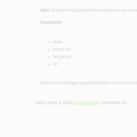
Miso
: Erjesztett szójababkrém, levesekhez, kenyérr
Összetétel:
szója
barna rizs
tengeri só
víz
Ellenőrzött ökológiai gazdálkodásból származó te
Nézd meg a többi
Clearspring
terméket is!