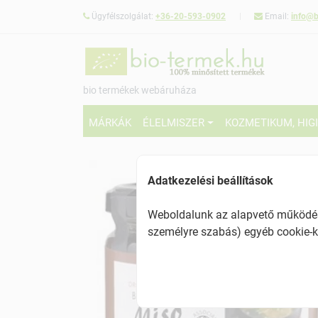
Ügyfélszolgálat:
+36-20-593-0902
Email:
info@b
bio termékek webáruháza
MÁRKÁK
ÉLELMISZER
KOZMETIKUM, HIG
Adatkezelési beállítások
Weboldalunk az alapvető működésh
személyre szabás) egyéb cookie-k