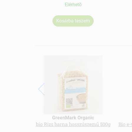
Elérhetõ
Kosárba teszem
GreenMark Organic
bio Rizs barna hosszúszemű 500g
Bio e