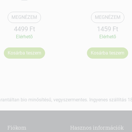
MEGNÉZEM
MEGNÉZEM
4499 Ft
1459 Ft
Elérhetõ
Elérhetõ
Kosárba teszem
Kosárba teszem
rantáltan bio minősítésű, vegyszermentes. Ingyenes szállítás 18.
Fiókom
Hasznos információk