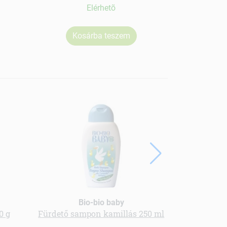
Elérhetõ
Kosárba teszem
Bio-bio baby
0 g
Fürdető sampon kamillás 250 ml
Duo-pack da