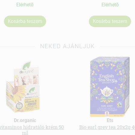
Elérhetõ
Elérhetõ
Kosárba teszem
Kosárba teszem
NEKED AJÁNLJUK
Dr.organic
Ets
-vitaminos hidratáló krém 50
Bio earl grey tea 20x2g 4
ml