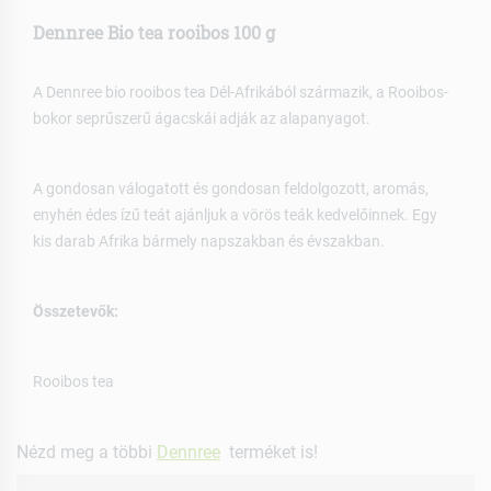
Dennree Bio tea rooibos 100 g
A Dennree bio rooibos tea Dél-Afrikából származik, a Rooibos-
bokor seprűszerű ágacskái adják az alapanyagot.
A gondosan válogatott és gondosan feldolgozott, aromás,
enyhén édes ízű teát ajánljuk a vörös teák kedvelőinnek. Egy
kis darab Afrika bármely napszakban és évszakban.
Összetevők:
Rooibos tea
Nézd meg a többi
Dennree
terméket is!