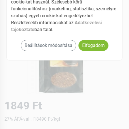
cookie-kat használ. Szélesebb körű
funkcionalitáshoz (marketing, statisztika, személyre
szabás) egyéb cookie-kat engedélyezhet.
Részletesebb információkat az
Adatkezelési
tájékoztató
ban talál.
Beállítások módosítása
Elfogadom
1849 Ft
27% ÁFÁ-val , [18490 Ft/kg]