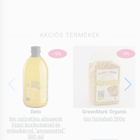
AKCIÓS TERMÉKEK
-9%
-9%
Deto
GreenMark Organic
bio szűretlen almaecet
bio Szójabab 500g
fúzió kurkumával és
gyömbérrel "anyaecettel"
500 ml