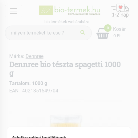
menu
bio termékek webáruháza
Termék
0
Kosár
keresés
0 Ft
Márka:
Dennree
Dennree bio tészta spagetti 1000
g
Tartalom: 1000 g
EAN: 4021851549704
Adatkezelési beállítások