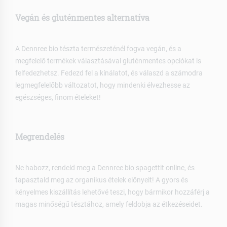
Vegán és gluténmentes alternatíva
A Dennree bio tészta természeténél fogva vegán, és a
megfelelő termékek választásával gluténmentes opciókat is
felfedezhetsz. Fedezd fel a kínálatot, és válaszd a számodra
legmegfelelőbb változatot, hogy mindenki élvezhesse az
egészséges, finom ételeket!
Megrendelés
Ne habozz, rendeld meg a Dennree bio spagettit online, és
tapasztald meg az organikus ételek előnyeit! A gyors és
kényelmes kiszállítás lehetővé teszi, hogy bármikor hozzáférj a
magas minőségű tésztához, amely feldobja az étkezéseidet.