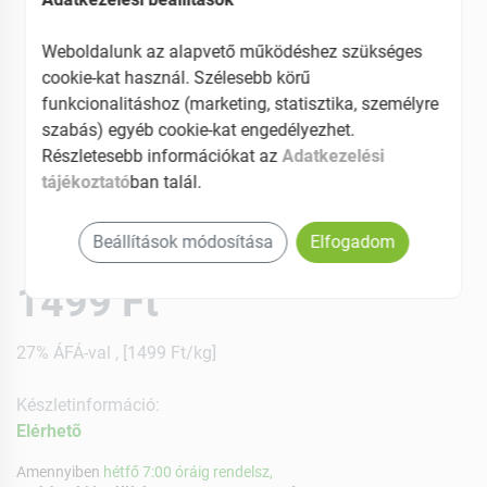
Weboldalunk az alapvető működéshez szükséges
cookie-kat használ. Szélesebb körű
funkcionalitáshoz (marketing, statisztika, személyre
szabás) egyéb cookie-kat engedélyezhet.
Részletesebb információkat az
Adatkezelési
tájékoztató
ban talál.
Beállítások módosítása
Elfogadom
1499 Ft
27% ÁFÁ-val , [1499 Ft/kg]
Készletinformáció:
Elérhetõ
Amennyiben
hétfő 7:00 óráig rendelsz,