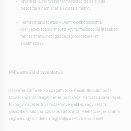
Kiváló íz
: A bio tészta természetes íze és állaga
biztosítja a hamisítatlan olasz élményt.
Fenntartható forrás
: A Dennree elkötelezett a
környezetvédelem mellett, így termékeik előállításához
fenntartható mezőgazdasági módszereket
alkalmaznak.
Felhasználási javaslatok
Az ízletes Dennree bio spagetti tökéletesen illik különböző
szószokhoz, zöldségekhez és húsokhoz. Párosítsd olívaolajjal,
fokhagymával és friss fűszernövényekkel, vagy készíts
klasszikus bolognai szószos változatot. A lehetőségek száma
végtelen, így mindenki megtalálja a kedvére való ételt!