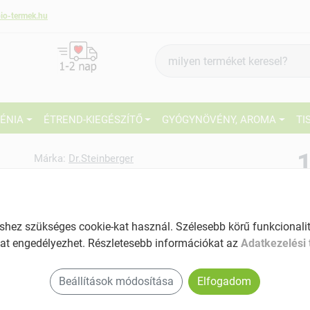
io-termek.hu
Termék
keresés
IÉNIA
ÉTREND-KIEGÉSZÍTŐ
GYÓGYNÖVÉNY, AROMA
TI
1
Márka:
Dr.Steinberger
Dr.Steinberger Bio céklalé 750
ml
27
Immunerősítő
ez szükséges cookie-kat használ. Szélesebb körű funkcionalitá
Ké
Tartalom: 750 ml
at engedélyezhet. Részletesebb információkat az
Adatkezelési 
El
3 féle vitamint tartalmaz
Beállítások módosítása
Elfogadom
Mindennapi fogyasztásra ajánlott