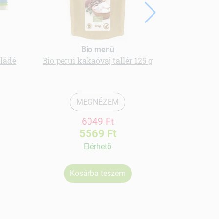
Bio menü
oládé
Bio perui kakaóvaj tallér 125 g
bio gluténme
telje
MEGNÉZEM
6049 Ft
5569 Ft
Elérhetõ
Kosárba teszem
Ko