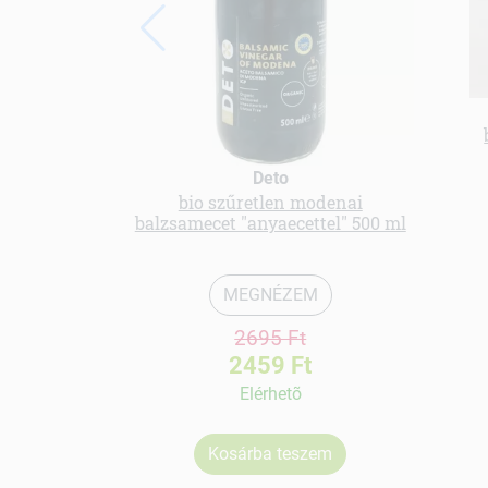
Deto
bio szűretlen modenai
balzsamecet "anyaecettel" 500 ml
MEGNÉZEM
2695 Ft
2459 Ft
Elérhetõ
Kosárba teszem