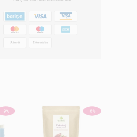
Utánvét
Előre utalás
-9%
-8%