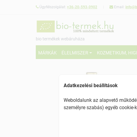
Ügyfélszolgálat:
+36-20-593-0902
Email:
info@b
bio termékek webáruháza
MÁRKÁK
ÉLELMISZER
KOZMETIKUM, HIG
Adatkezelési beállítások
Weboldalunk az alapvető működésh
személyre szabás) egyéb cookie-k