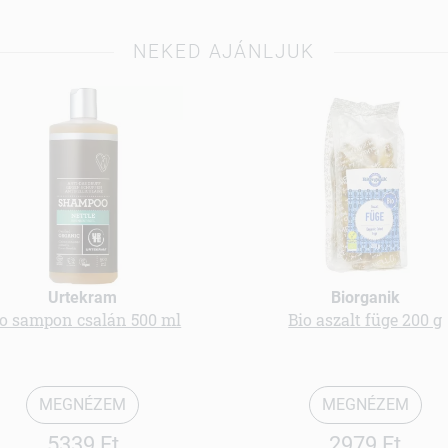
NEKED AJÁNLJUK
Urtekram
Biorganik
io sampon csalán 500 ml
Bio aszalt füge 200 g
MEGNÉZEM
MEGNÉZEM
5339 Ft
2979 Ft