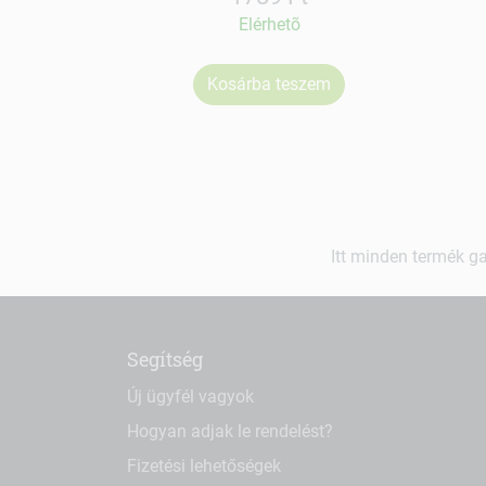
Elérhetõ
Kosárba teszem
Itt minden termék ga
Segítség
Új ügyfél vagyok
Hogyan adjak le rendelést?
Fizetési lehetőségek