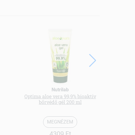
Nutrilab
Optima aloe vera 99,9% bioaktív
Bio p
bőrvédő gél 200 ml
bazs
MEGNÉZEM
4309 Ft