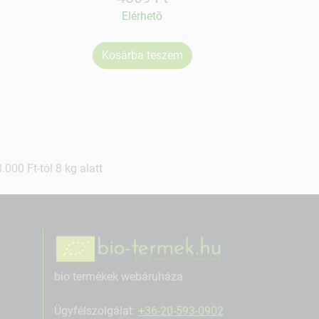
Elérhetõ
Kosárba teszem
Ko
000 Ft-tól 8 kg alatt
bio termékek webáruháza
Ügyfélszolgálat:
+36-20-593-0902