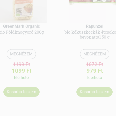
GreenMark Organic
Rapunzel
bio Földimogyoró 200g
bio kókuszkockák étcsok
bevonattal 50 g
MEGNÉZEM
MEGNÉZEM
1199 Ft
1072 Ft
1099 Ft
979 Ft
Elérhetõ
Elérhetõ
Kosárba teszem
Kosárba teszem