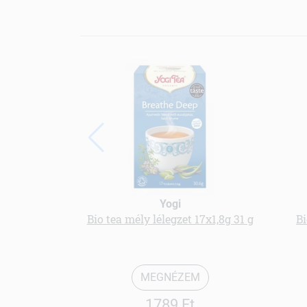
Yogi
Bio tea mély lélegzet 17x1,8g 31 g
B
MEGNÉZEM
1789 Ft