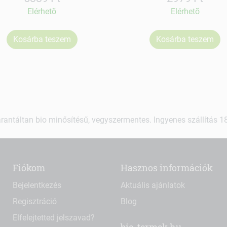
Elérhetõ
Elérhetõ
Kosárba teszem
Kosárba teszem
rantáltan bio minősítésű, vegyszermentes. Ingyenes szállítás 18.
Fiókom
Hasznos információk
Bejelentkezés
Aktuális ajánlatok
Regisztráció
Blog
Elfelejtetted jelszavad?