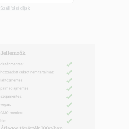
Szállítási díjak
Jellemzők
gluténmentes:
hozzáadott cukrot nem tartalmaz:
laktózmentes:
pálmaolajmentes:
szójamentes:
vegán:
GMO-mentes:
bio:
Átlagos tápérték 100g-ban