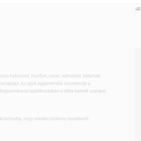
EAN: 4004192000271
zen kalciumot, foszfort, vasat, nátriumot, káliumot,
 tartalmaz. Az egyik legismertebb összetevője a
. A hagyományos táplálkozásban a cékla kiemelt szerepet
alé biztosítja, hogy minden jótékony összetevőt