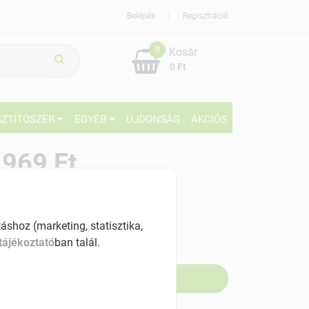
Belépés
Regisztráció
0
Kosár
0 Ft
SZTÍTÓSZER
EGYÉB
ÚJDONSÁG
AKCIÓS
969 Ft
% ÁFÁ-val , [2625 Ft/l]
shoz (marketing, statisztika,
szletinformáció:
tájékoztató
ban talál.
fogyott
Értesítést kérek, ha beérkezik