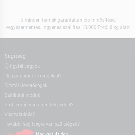
Itt minden termék garantáltan bio minősítésű,
vegyszermentes. Ingyenes szállítás 18.000 Ft-tól 8 kg alatt
Segítség
Új ügyfél vagyok
Hogyan adjak le rendelést?
Fizetési lehetőségek
Szállítási módok
Problémád van a rendeléseddel?
Visszaküldés?
További segítségre van szükséged?