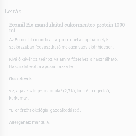
Leírás
Ecomil Bio mandulaital cukormentes-protein 1000
ml
Az Ecomil bio mandula ital proteinnel a nap bármelyik
szakaszában fogyasztható melegen vagy akár hidegen.
Kiváló kávéhoz, teához, valamint főzéshez is használható.
Használat előtt alaposan rázza fel.
Összetevők:
víz, agave szirup*, mandula* (2,7%), inulin*, tengeri só,
kurkuma*.
*Ellenőrzött ökológiai gazdálkodásból.
Allergének:
mandula.