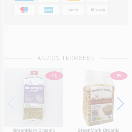
Utánvét
Előre utalás
AKCIÓS TERMÉKEK
-9%
-5%
GreenMark Organic
GreenMark Organic