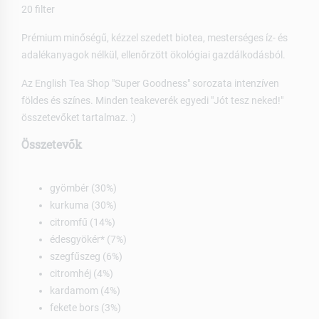
20 filter
Prémium minőségű, kézzel szedett biotea, mesterséges íz- és
adalékanyagok nélkül, ellenőrzött ökológiai gazdálkodásból.
Az English Tea Shop "Super Goodness" sorozata intenzíven
földes és színes. Minden teakeverék egyedi "Jót tesz neked!"
összetevőket tartalmaz. :)
Összetevők
gyömbér (30%)
kurkuma (30%)
citromfű (14%)
édesgyökér* (7%)
szegfűszeg (6%)
citromhéj (4%)
kardamom (4%)
fekete bors (3%)