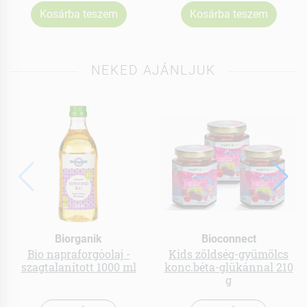
Kosárba teszem
Kosárba teszem
NEKED AJÁNLJUK
Biorganik
Bioconnect
Bio napraforgóolaj -
Kids zöldség-gyümölcs
szagtalanított 1000 ml
konc.béta-glükánnal 210
g