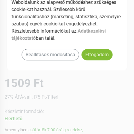
Weboldalunk az alapvető működéshez szükséges
cookie-kat használ. Szélesebb körű
funkcionalitáshoz (marketing, statisztika, személyre
szabás) egyéb cookie-kat engedélyezhet.
Részletesebb információkat az
Adatkezelési
tájékoztató
ban talál.
Beállítások módosítása
Elfogadom
1509 Ft
27% ÁFÁ-val , [75 Ft/filter]
Készletinformáció:
Elérhetõ
Amennyiben
csütörtök 7:00 óráig rendelsz,