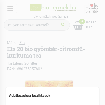
menu
bio termékek webáruháza
Termék
0
Kosár
keresés
0 Ft
Márka:
Ets
Ets 20 bio gyömbér-citromfű-
kurkuma tea
Tartalom: 20 filter
EAN: 680275057802
Adatkezelési beállítások