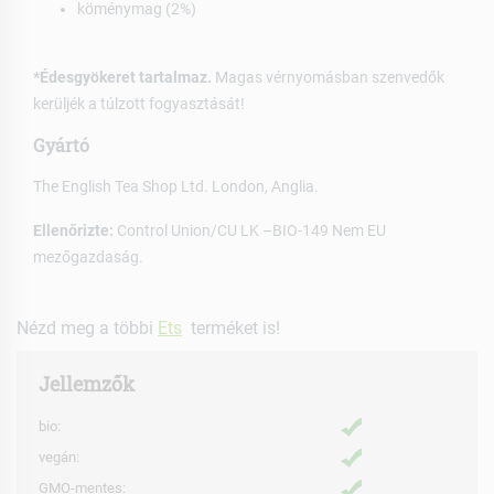
köménymag (2%)
*Édesgyökeret tartalmaz.
Magas vérnyomásban szenvedők
kerüljék a túlzott fogyasztását!
Gyártó
The English Tea Shop Ltd. London, Anglia.
Ellenőrizte:
Control Union/CU LK –BIO-149 Nem EU
mezőgazdaság.
Nézd meg a többi
Ets
terméket is!
Jellemzők
bio:
vegán:
GMO-mentes: