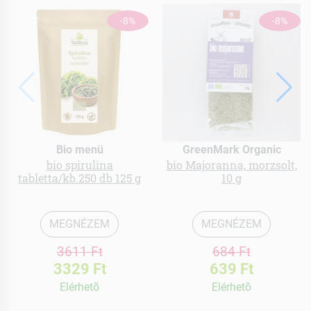
-8%
-8%
Bio menü
GreenMark Organic
bio spirulina
bio Majoranna, morzsolt,
tabletta/kb.250 db 125 g
10 g
MEGNÉZEM
MEGNÉZEM
3611 Ft
684 Ft
3329 Ft
639 Ft
Elérhetõ
Elérhetõ