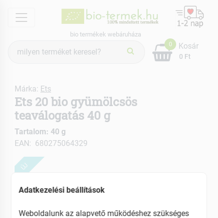
menu
bio termékek webáruháza
Termék
0
Kosár
keresés
0 Ft
Márka:
Ets
Ets 20 bio gyümölcsös
teaválogatás 40 g
Tartalom: 40 g
EAN: 680275064329
ÚJ
Adatkezelési beállítások
Weboldalunk az alapvető működéshez szükséges