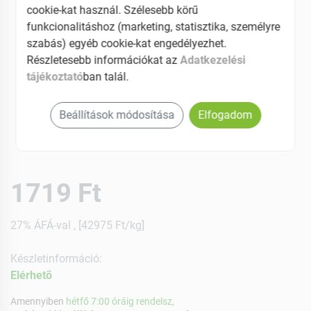
cookie-kat használ. Szélesebb körű
funkcionalitáshoz (marketing, statisztika, személyre
szabás) egyéb cookie-kat engedélyezhet.
Részletesebb információkat az
Adatkezelési
tájékoztató
ban talál.
Beállítások módosítása
Elfogadom
1719 Ft
27% ÁFÁ-val , [42975 Ft/kg]
Készletinformáció:
Elérhetõ
Amennyiben
hétfő 7:00 óráig rendelsz,