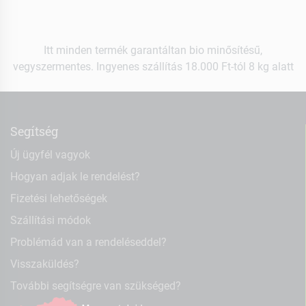
Itt minden termék garantáltan bio minősítésű,
vegyszermentes. Ingyenes szállítás 18.000 Ft-tól 8 kg alatt
Segítség
Új ügyfél vagyok
Hogyan adjak le rendelést?
Fizetési lehetőségek
Szállítási módok
Problémád van a rendeléseddel?
Visszaküldés?
További segítségre van szükséged?