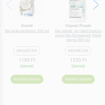
Ecomil
Organic People
Bio kókusztejszín 200 ml
öko ablak- és tükörtisztító
spray bio fermentált fehér
teával 500 ml
MEGNÉZEM
MEGNÉZEM
1189 Ft
1539 Ft
Elérhetõ
Elérhetõ
Kosárba teszem
Kosárba teszem