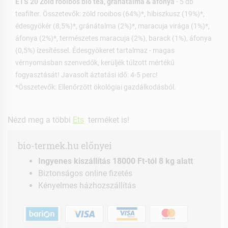
ETS 20 Zöld rooibos bio tea, gránátalma & áfonya
- 5 db
teafilter. Összetevők: zöld rooibos (64%)*, hibiszkusz (19%)*,
édesgyökér (8,5%)*, gránátalma (2%)*, maracuja virága (1%)*,
áfonya (2%)*, természetes maracuja (2%), barack (1%), áfonya
(0,5%) ízesítéssel. Édesgyökeret tartalmaz - magas
vérnyomásban szenvedők, kerüljék túlzott mértékű
fogyasztását! Javasolt áztatási idő: 4-5 perc!
*Összetevők: Ellenőrzött ökológiai gazdálkodásból.
Nézd meg a többi
Ets
terméket is!
bio-termek.hu előnyei
Ingyenes kiszállítás 18000 Ft-tól 8 kg alatt
Biztonságos online fizetés
Kényelmes házhozszállítás