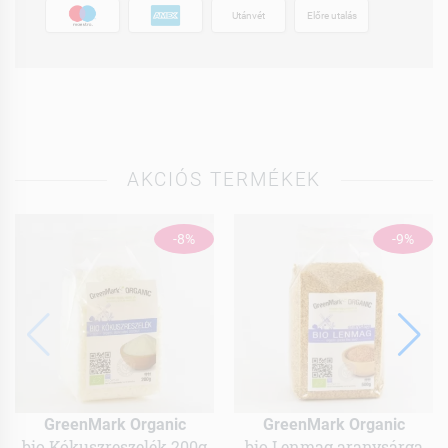
Utánvét
Előre utalás
AKCIÓS TERMÉKEK
-8%
-9%
GreenMark Organic
GreenMark Organic
bio Kókuszreszelék 200g
bio Lenmag aranysárga