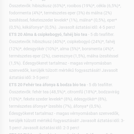
Összetevők: hibiszkusz (63%)*, rooibos (19%)*, cékla (6,5%)*,
fodormenta (4%)*, természetes eper (3%) és málna (2%)
ízesítéssel, feketeszeder levelek* (1%), málna* (0,5%), eper*
(0,5%), kékáfonya* (0,5%). Javasolt áztatási idő: 4-5 perc!
ETS 20 Alma & csipkebogyó, fahéj bio tea
- 5 db teafilter.
Összetevők: hibiszkusz (40%)*, csipkebogyó (24%)*, fahéj
(12%)*, édesgyökér (10%)*, alma (5%)*, borsmenta (4%)*,
természetes eper (2%), cseresznye (1,5%), málna ízesítéssel
(1,5%). Édesgyökeret tartalmaz - magas vérnyomásban
szenvedők, kerüljék túlzott mértékű fogyasztását! Javasolt
áztatási idő: 3-5 perc!
ETS 20 Fehér tea áfonya & bodza bio tea
- 5 db teafilter.
Összetevők: fehér tea (48,5%)*, citromfű (18%)*, bodzavirág
(10%)*, fekete szeder levelek* (8%), édesgyökér* (8%),
természetes áfonya* ízesítés (7%), áfonya* (0,5%).
Édesgyökeret tartalmaz - magas vérnyomásban szenvedők,
kerüljék túlzott mértékű fogyasztását! Javasolt áztatási idő: 3-
5 perc! Javasolt áztatási idő: 2-3 perc!