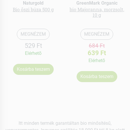
Naturgold
GreenMark Organic
Bio őszi búza 500 g
bio Majoranna, morzsolt,
10 g
MEGNÉZEM
MEGNÉZEM
529 Ft
684 Ft
639 Ft
Elérhetõ
Elérhetõ
Kosárba teszem
Kosárba teszem
Itt minden termék garantáltan bio minősítésű,