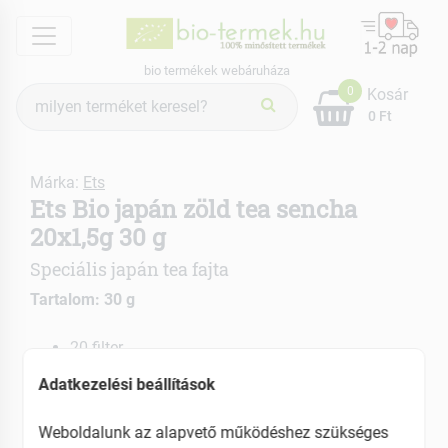
menu
bio termékek webáruháza
Termék
0
Kosár
keresés
0 Ft
Márka:
Ets
Ets Bio japán zöld tea sencha
20x1,5g 30 g
Speciális japán tea fajta
Tartalom: 30 g
20 filter
Mesterséges íz- és adalékanyagok nélkül
Adatkezelési beállítások
EAN: 680275029182
Weboldalunk az alapvető működéshez szükséges