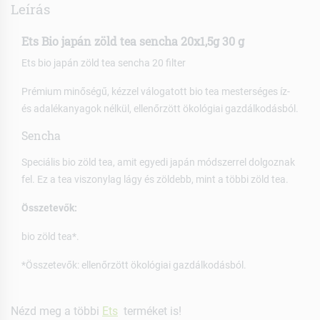
Leírás
Ets Bio japán zöld tea sencha 20x1,5g 30 g
Ets bio japán zöld tea sencha 20 filter
Prémium minőségű, kézzel válogatott bio tea mesterséges íz-
és adalékanyagok nélkül, ellenőrzött ökológiai gazdálkodásból.
Sencha
Speciális bio zöld tea, amit egyedi japán módszerrel dolgoznak
fel. Ez a tea viszonylag lágy és zöldebb, mint a többi zöld tea.
Összetevők:
bio zöld tea*.
*Összetevők: ellenőrzött ökológiai gazdálkodásból.
Nézd meg a többi
Ets
terméket is!