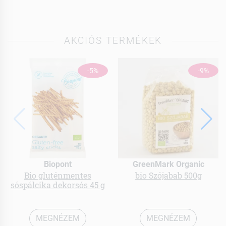
AKCIÓS TERMÉKEK
-5%
-9%
Biopont
GreenMark Organic
Bio gluténmentes
bio Szójabab 500g
sóspálcika dekorsós 45 g
MEGNÉZEM
MEGNÉZEM