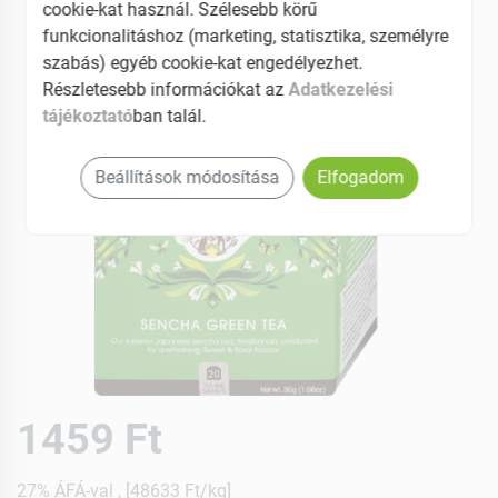
cookie-kat használ. Szélesebb körű
funkcionalitáshoz (marketing, statisztika, személyre
szabás) egyéb cookie-kat engedélyezhet.
Részletesebb információkat az
Adatkezelési
tájékoztató
ban talál.
Beállítások módosítása
Elfogadom
1459 Ft
27% ÁFÁ-val , [48633 Ft/kg]