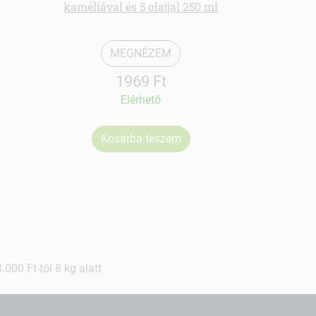
kaméliával és 5 olajjal 250 ml
MEGNÉZEM
1969 Ft
Elérhetõ
Kosárba teszem
Ko
000 Ft-tól 8 kg alatt