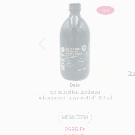
-9%
Bi
Deto
bio szűretlen modenai
balzsamecet "anyaecettel" 500 ml
MEGNÉZEM
2695 Ft