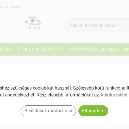
io-termek.hu
Termék
keresés
IÉNIA
ÉTREND-KIEGÉSZÍTŐ
GYÓGYNÖVÉNY, AROMA
TI
1
Forpro bio barnarizs tészta spaghetti 200 g
Tartalom: 200 g
EAN: 5999104003084
27
ez szükséges cookie-kat használ. Szélesebb körű funkcionalitá
at engedélyezhet. Részletesebb információkat az
Adatkezelési 
Ké
El
Beállítások módosítása
Elfogadom