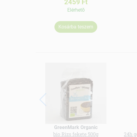
2459 Ft
Elérhetõ
Kosárba teszem
GreenMark Organic
bio Rizs fekete 500g
24h g