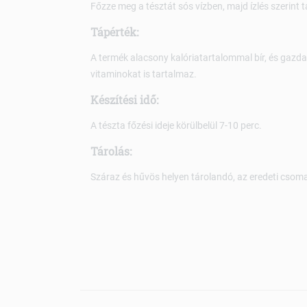
Főzze meg a tésztát sós vízben, majd ízlés szerint t
Tápérték:
A termék alacsony kalóriatartalommal bír, és gazd
vitaminokat is tartalmaz.
Készítési idő:
A tészta főzési ideje körülbelül 7-10 perc.
Tárolás:
Száraz és hűvös helyen tárolandó, az eredeti cso