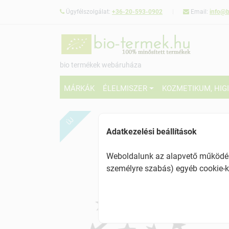
Ügyfélszolgálat:
+36-20-593-0902
Email:
info@b
bio termékek webáruháza
MÁRKÁK
ÉLELMISZER
KOZMETIKUM, HIG
ÚJ
Adatkezelési beállítások
Weboldalunk az alapvető működésh
személyre szabás) egyéb cookie-k