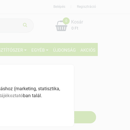
Belépés
Regisztráció
0
Kosár
0 Ft
SZTÍTÓSZER
EGYÉB
ÚJDONSÁG
AKCIÓS
329 Ft
% ÁFÁ-val , [6645 Ft/kg]
shoz (marketing, statisztika,
tájékoztató
ban talál.
szletinformáció:
fogyott
Értesítést kérek, ha beérkezik