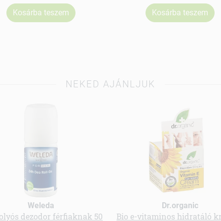
Kosárba teszem
Kosárba teszem
NEKED AJÁNLJUK
Weleda
Dr.organic
olyós dezodor férfiaknak 50
Bio e-vitaminos hidratáló k