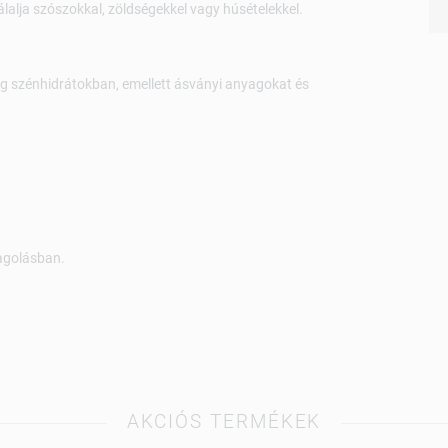
álalja szószokkal, zöldségekkel vagy húsételekkel.
ag szénhidrátokban, emellett ásványi anyagokat és
magolásban.
AKCIÓS TERMÉKEK