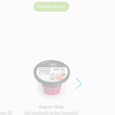
Kosárba teszem
Organic Shop
Wo
rém 50
bio testápoló krém feszesítő
bio naptej é