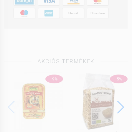
Utánvét
Előre utalás
AKCIÓS TERMÉKEK
-9%
-5%