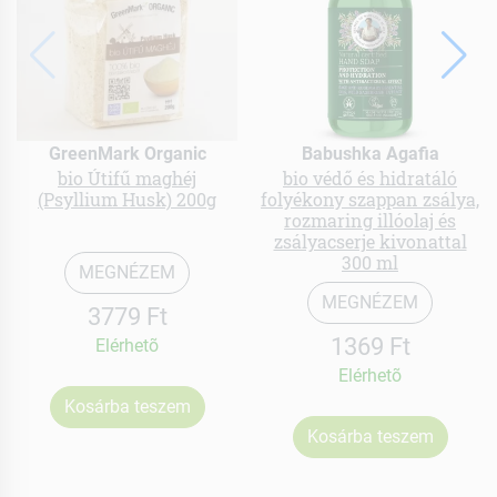
GreenMark Organic
Babushka Agafia
bio Útifű maghéj
bio védő és hidratáló
(Psyllium Husk) 200g
folyékony szappan zsálya,
rozmaring illóolaj és
zsályacserje kivonattal
300 ml
MEGNÉZEM
MEGNÉZEM
3779 Ft
1369 Ft
Elérhetõ
Elérhetõ
Kosárba teszem
Kosárba teszem