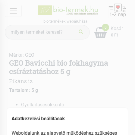
menu
bio termékek webáruháza
Termék
0
Kosár
keresés
0 Ft
Márka:
GEO
GEO Bavicchi bio fokhagyma
csíráztatáshoz 5 g
Pikáns íz
Tartalom: 5 g
Gyulladáscsökkentő
Immunerősítő
Adatkezelési beállítások
EAN: 8003419013359
Weboldalunk az alapvető működéshez szükséges