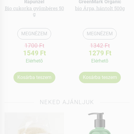
Rapunzel
GreenMark Organic
Bio cukorka gyömbéres 50
bio Árpa, hántolt 500g
g
MEGNÉZEM
MEGNÉZEM
1700 Ft
1342 Ft
1549 Ft
1279 Ft
Elérhetõ
Elérhetõ
Kosárba teszem
Kosárba teszem
NEKED AJÁNLJUK