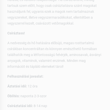
tartsuk szem előtt, hogy csak csíráztatásra szánt magokat
használjunk fel, ugyanis ezek a magok nem tartalmaznak
vegyszereket, illetve vegyszermaradékokat, ellentétben a
vegyszerrel kezelt, csávázott vetőmagokkal.
Csíráztass!
A nedvesség és hő hatására előbújó, magas rosttartalmú
csírákban koncentráltan és könnyen emészthető formában
találhatók meg a létfontosságú fehérjék, aminosavak, ásványi
anyagok, vitaminok, valamint enzimek. Minden mag
információt és tápláló elemeket tárol!
Felhasználási javaslat:
Áztatási idő:
12 óra
Öblítés:
naponta 2-3-szor
Csíráztatási idő:
8-14 nap