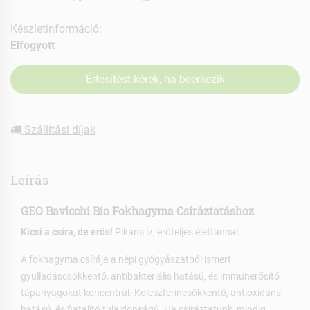
Készletinformáció:
Elfogyott
Értesítést kérek, ha beérkezik
Szállítási díjak
Leírás
GEO Bavicchi Bio Fokhagyma Csíráztatáshoz
Kicsi a csíra, de erős!
Pikáns íz, erőteljes élettannal.
A fokhagyma csírája a népi gyógyászatból ismert
gyulladáscsökkentő, antibakteriális hatású, és immunerősítő
tápanyagokat koncentrál. Koleszterincsökkentő, antioxidáns
hatású, és fiatalító tulajdonságú. Ha csíráztatunk, mindig