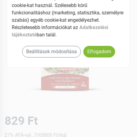
cookie-kat használ. Szélesebb körű
funkcionalitáshoz (marketing, statisztika, személyre
szabás) egyéb cookie-kat engedélyezhet.
Részletesebb információkat az
Adatkezelési
tájékoztató
ban talál.
Beállítások módosítása
Elfogadom
829 Ft
27% ÁFÁ-val , [165800 Ft/kg]