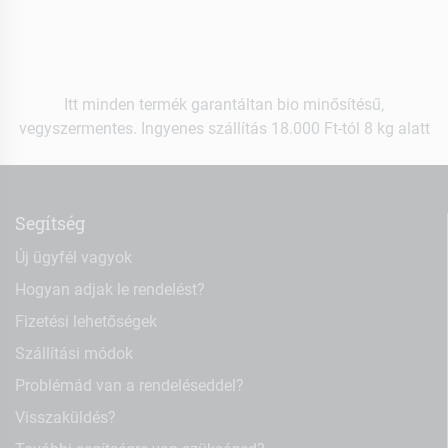
Itt minden termék garantáltan bio minősítésű,
vegyszermentes. Ingyenes szállítás 18.000 Ft-tól 8 kg alatt
Segítség
Új ügyfél vagyok
Hogyan adjak le rendelést?
Fizetési lehetőségek
Szállítási módok
Problémád van a rendeléseddel?
Visszaküldés?