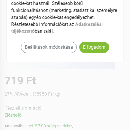
cookie-kat használ. Szélesebb körű
funkcionalitáshoz (marketing, statisztika, személyre
szabás) egyéb cookie-kat engedélyezhet.
Részletesebb információkat az
Adatkezelési
tájékoztató
ban talál.
Beállítások módosítása
Elfogadom
719 Ft
27% ÁFÁ-val , [35950 Ft/kg]
Készletinformáció:
Elérhetõ
Amennyiben
hétfő 7:00 óráig rendelsz,