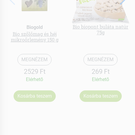
Bio biopont buláta natúr
Biogold
75g
Bio szőlőmag és héj
mikroőrlemény 150 g
MEGNÉZEM
MEGNÉZEM
2529 Ft
269 Ft
Elérhetõ
Elérhetõ
Kosárba teszem
Kosárba teszem