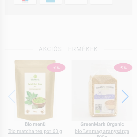
AKCIÓS TERMÉKEK
-6%
-9%
Bio menü
GreenMark Organic
Bio matcha tea por 60 g
bio Lenmag aranysárga
500g