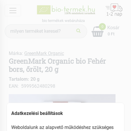
menu
bio termékek webáruháza
Termék
0
Kosár
keresés
0 Ft
Márka:
GreenMark Organic
GreenMark Organic bio Fehér
bors, őrölt, 20 g
Tartalom: 20 g
EAN: 5999562480298
Adatkezelési beállítások
Weboldalunk az alapvető működéshez szükséges