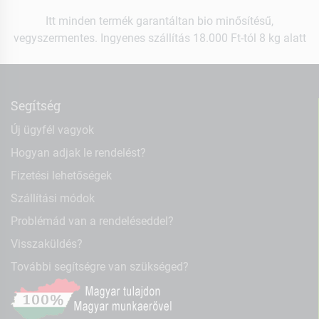
Itt minden termék garantáltan bio minősítésű,
vegyszermentes. Ingyenes szállítás 18.000 Ft-tól 8 kg alatt
Segítség
Új ügyfél vagyok
Hogyan adjak le rendelést?
Fizetési lehetőségek
Szállítási módok
Problémád van a rendeléseddel?
Visszaküldés?
További segítségre van szükséged?