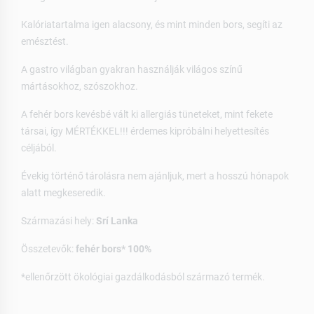
Kalóriatartalma igen alacsony, és mint minden bors, segíti az
emésztést.
A gastro világban gyakran használják világos színű
mártásokhoz, szószokhoz.
A fehér bors kevésbé vált ki allergiás tüneteket, mint fekete
társai, így MÉRTÉKKEL!!! érdemes kipróbálni helyettesítés
céljából.
Évekig történő tárolásra nem ajánljuk, mert a hosszú hónapok
alatt megkeseredik.
Származási hely:
Srí Lanka
Összetevők:
fehér bors* 100%
*ellenőrzött ökológiai gazdálkodásból származó termék.