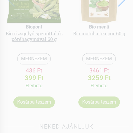
Biopont
Bio menü
Bio rizsgolyó spenóttal és
Bio matcha tea por 60 g
póréhagymával 60 g
MEGNÉZEM
MEGNÉZEM
436 Ft
3461 Ft
399 Ft
3259 Ft
Elérhetõ
Elérhetõ
Kosárba teszem
Kosárba teszem
NEKED AJÁNLJUK