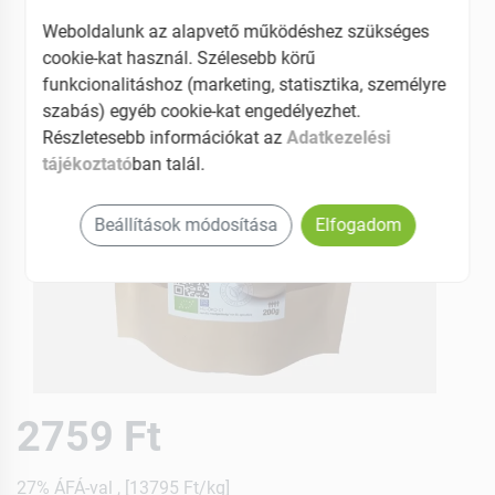
Weboldalunk az alapvető működéshez szükséges
cookie-kat használ. Szélesebb körű
funkcionalitáshoz (marketing, statisztika, személyre
szabás) egyéb cookie-kat engedélyezhet.
Részletesebb információkat az
Adatkezelési
tájékoztató
ban talál.
Beállítások módosítása
Elfogadom
2759 Ft
27% ÁFÁ-val , [13795 Ft/kg]