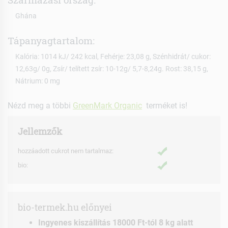
Ghána
Tápanyagtartalom:
Kalória: 1014 kJ/ 242 kcal, Fehérje: 23,08 g, Szénhidrát/ cukor:
12,63g/ 0g, Zsír/ telített zsír: 10-12g/ 5,7-8,24g. Rost: 38,15 g,
Nátrium: 0 mg
Nézd meg a többi
GreenMark Organic
terméket is!
Jellemzők
hozzáadott cukrot nem tartalmaz:
bio:
bio-termek.hu előnyei
Ingyenes kiszállítás 18000 Ft-tól 8 kg alatt