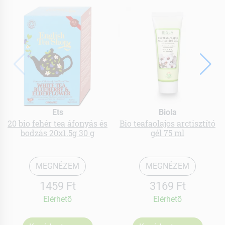
Ets
Biola
20 bio fehér tea áfonyás és
Bio teafaolajos arctisztító
bodzás 20x1.5g 30 g
gél 75 ml
MEGNÉZEM
MEGNÉZEM
1459 Ft
3169 Ft
Elérhetõ
Elérhetõ