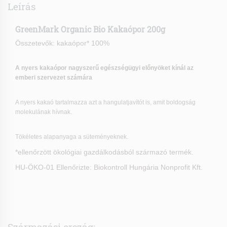
Leírás
GreenMark Organic Bio Kakaópor 200g
Összetevők: kakaópor* 100%
A nyers kakaópor nagyszerű egészségügyi előnyöket kínál az
emberi szervezet számára
A nyers kakaó tartalmazza azt a hangulatjavítót is, amit boldogság
molekulának hívnak.
Tökéletes alapanyaga a süteményeknek.
*ellenőrzött ökológiai gazdálkodásból származó termék.
HU-ÖKO-01 Ellenőrizte: Biokontroll Hungária Nonprofit Kft.
Származási ország: