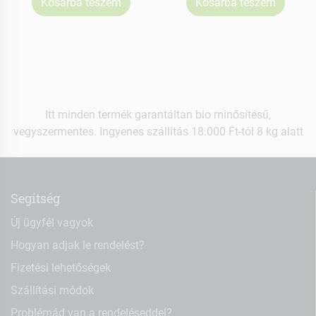
Kosárba teszem
Kosárba teszem
Itt minden termék garantáltan bio minősítésű,
vegyszermentes. Ingyenes szállítás 18.000 Ft-tól 8 kg alatt
Segítség
Új ügyfél vagyok
Hogyan adjak le rendelést?
Fizetési lehetőségek
Szállítási módok
Problémád van a rendeléseddel?