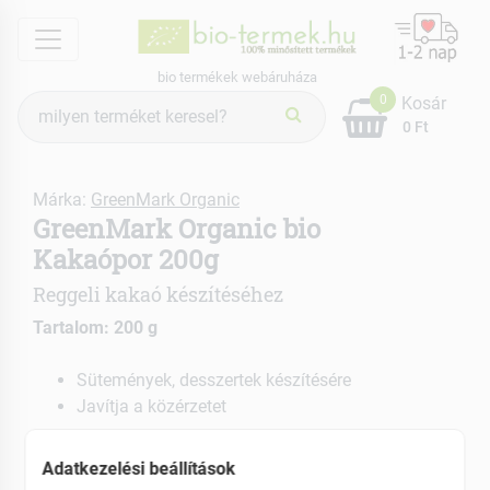
menu
bio termékek webáruháza
Termék
0
Kosár
keresés
0 Ft
Márka:
GreenMark Organic
GreenMark Organic bio
Kakaópor 200g
Reggeli kakaó készítéséhez
Tartalom: 200 g
Sütemények, desszertek készítésére
Javítja a közérzetet
EAN: 5999884931799
Adatkezelési beállítások