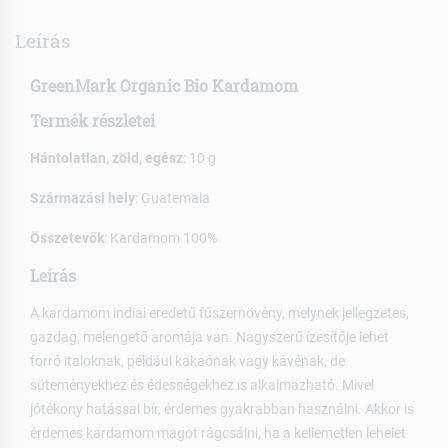
Leírás
GreenMark Organic Bio Kardamom
Termék részletei
Hántolatlan, zöld, egész
: 10 g
Származási hely
: Guatemala
Összetevők
: Kardamom 100%
Leírás
A kardamom indiai eredetű fűszernövény, melynek jellegzetes,
gazdag, melengető aromája van. Nagyszerű ízesítője lehet
forró italoknak, például kakaónak vagy kávénak, de
süteményekhez és édességekhez is alkalmazható. Mivel
jótékony hatással bír, érdemes gyakrabban használni. Akkor is
érdemes kardamom magot rágcsálni, ha a kellemetlen lehelet