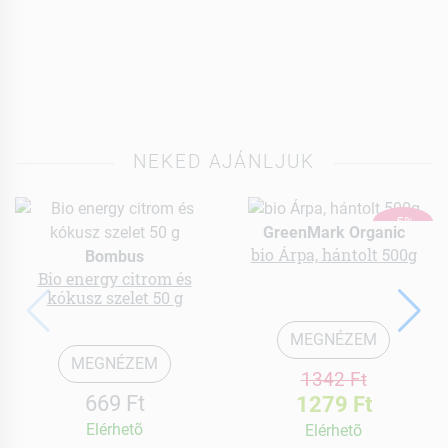
NEKED AJÁNLJUK
-5%
GreenMark Organic
bio Árpa, hántolt 500g
Bombus
Bio energy citrom és
kókusz szelet 50 g
MEGNÉZEM
MEGNÉZEM
1342 Ft
669 Ft
1279 Ft
Elérhetõ
Elérhetõ