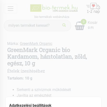
menu
bio termékek webáruháza
Termék
0
Kosár
keresés
0 Ft
Márka:
GreenMark Organic
GreenMark Organic bio
Kardamom, hántolatlan, zöld,
egész, 10 g
Ételek ízesítéséhez
Tartalom: 10 g
Serkenti a szívizmok működését
Javítja az emésztést
EAN: 5999562480045
Adatkezelési beállítások