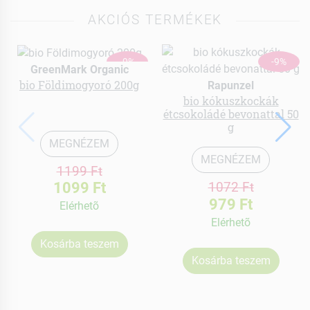
AKCIÓS TERMÉKEK
-9%
-9%
GreenMark Organic
bio Földimogyoró 200g
Rapunzel
bio kókuszkockák
étcsokoládé bevonattal 50
g
MEGNÉZEM
MEGNÉZEM
1199 Ft
1099 Ft
1072 Ft
979 Ft
Elérhetõ
Elérhetõ
Kosárba teszem
Kosárba teszem