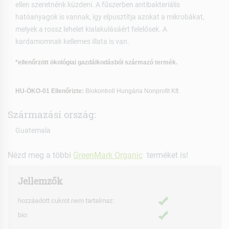
ellen szeretnénk küzdeni. A fűszerben antibakteriális
hatóanyagok is vannak, így elpusztítja azokat a mikrobákat,
melyek a rossz lehelet kialakulásáért felelősek. A
kardamomnak kellemes illata is van.
*ellenőrzött ökológiai gazdálkodásból származó termék.
HU-ÖKO-01 Ellenőrizte:
Biokontroll Hungária Nonprofit Kft.
Származási ország:
Guatemala
Nézd meg a többi
GreenMark Organic
terméket is!
Jellemzők
hozzáadott cukrot nem tartalmaz:
bio: