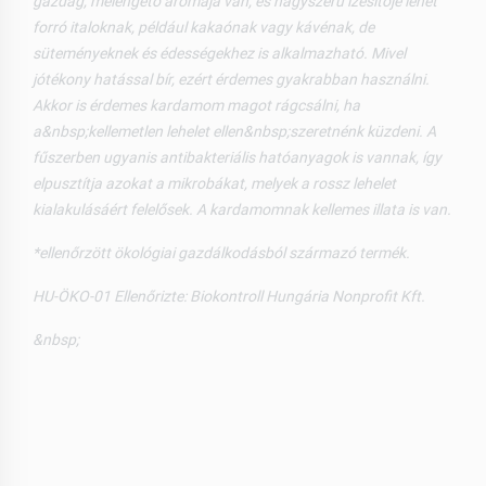
gazdag, melengető aromája van, és nagyszerű ízesítője lehet
forró italoknak, például kakaónak vagy kávénak, de
süteményeknek és édességekhez is alkalmazható. Mivel
jótékony hatással bír, ezért érdemes gyakrabban használni.
Akkor is érdemes kardamom magot rágcsálni, ha
a&nbsp;kellemetlen lehelet ellen&nbsp;szeretnénk küzdeni. A
fűszerben ugyanis antibakteriális hatóanyagok is vannak, így
elpusztítja azokat a mikrobákat, melyek a rossz lehelet
kialakulásáért felelősek. A kardamomnak kellemes illata is van.
*ellenőrzött ökológiai gazdálkodásból származó termék.
HU-ÖKO-01 Ellenőrizte: Biokontroll Hungária Nonprofit Kft.
&nbsp;