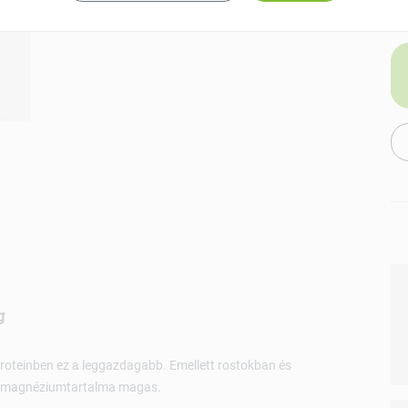
EAN: 5999884931430
g
Proteinben ez a leggazdagabb. Emellett rostokban és
és magnéziumtartalma magas.