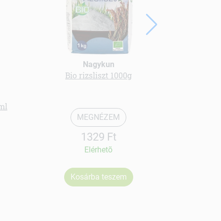
Nagykun
Gree
Bio rizsliszt 1000g
bio Kori
ml
MEGNÉZEM
1329 Ft
Elérhetõ
Kosárba teszem
Ko