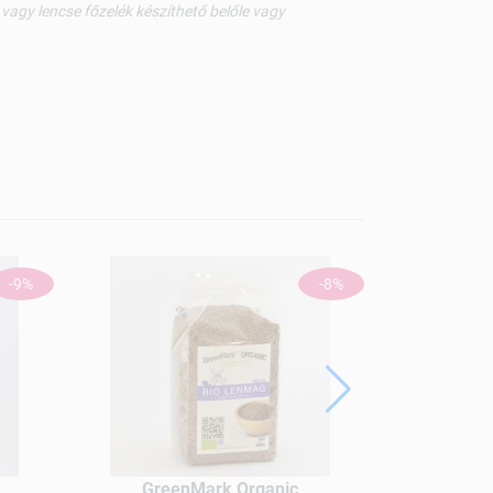
vagy lencse főzelék készíthető belőle vagy
-9%
-8%
GreenMark Organic
Gree