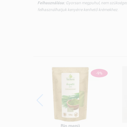
Felhasználása:
Gyorsan megpuhul, nem szükséges ázt
felhasználhatjuk kenyérre kenhető krémekhez.
-9%
Bio menü