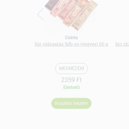
Csinta
bio válogatás 5db-os (vegyes) 60 g
bio ch
MEGNÉZEM
2359 Ft
Elérhetõ
Kosárba teszem