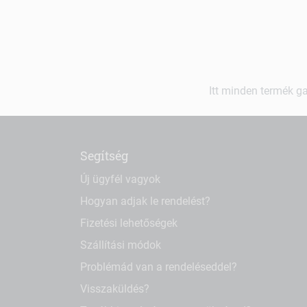
Itt minden termék ga
Segítség
Új ügyfél vagyok
Hogyan adjak le rendelést?
Fizetési lehetőségek
Szállítási módok
Problémád van a rendeléseddel?
Visszaküldés?