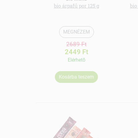
bio árpafű por 125 g
bio
MEGNÉZEM
2689 Ft
2449 Ft
Elérhetõ
Kosárba teszem