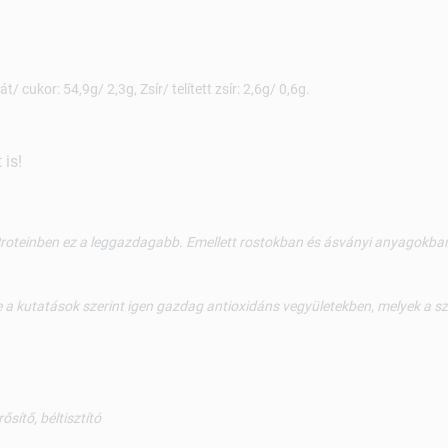
/ cukor: 54,9g/ 2,3g, Zsír/ telített zsír: 2,6g/ 0,6g.
is!
Proteinben ez a leggazdagabb. Emellett rostokban és ásványi anyagokban 
e a kutatások szerint igen gazdag antioxidáns vegyületekben, melyek a 
ítő, béltisztító