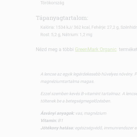
Törökország
Tápanyagtartalom:
Kalória: 1534 kJ/ 362 kcal, Fehérje: 27,2 g, Szénhidrát
Rost: 5,2 g, Nátrium: 1,2 mg
Nézd meg a többi
GreenMark Organic
terméket 
A lencse az egyik legérdekesebb hüvelyes növény. 
magnéziumtartalma magas.
Ezzel szemben kevés B-vitamint tartalmaz. A lencs
töltenek be a betegségmegelőzésben.
Ásványi anyagok:
vas, magnézium
Vitamin:
B1
Jótékony hatása:
egészségvédő, immunrendszer erős