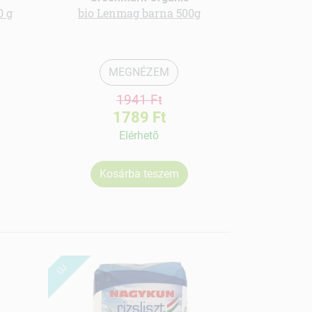
0 g
bio Lenmag barna 500g
bio Kur
MEGNÉZEM
1941 Ft
1789 Ft
Elérhetõ
Kosárba teszem
Ko
ÚJ