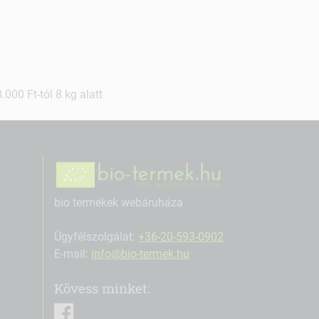
000 Ft-tól 8 kg alatt
bio termékek webáruháza
Ügyfélszolgálat:
+36-20-593-0902
E-mail:
info@bio-termek.hu
Kövess minket:
facebook