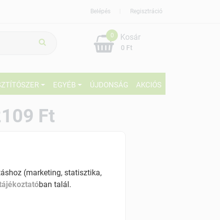
Belépés
Regisztráció
0
Kosár
0 Ft
SZTÍTÓSZER
EGYÉB
ÚJDONSÁG
AKCIÓS
109 Ft
% ÁFÁ-val , [4218 Ft/kg]
szletinformáció:
shoz (marketing, statisztika,
érhetõ
tájékoztató
ban talál.
ennyiben
hétfő 7:00 óráig rendelsz,
árható kiszállítás augusztus 12, szerda
.