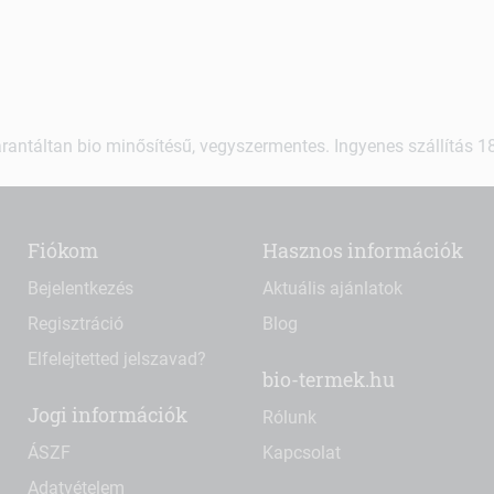
rantáltan bio minősítésű, vegyszermentes. Ingyenes szállítás 18.
Fiókom
Hasznos információk
Bejelentkezés
Aktuális ajánlatok
Regisztráció
Blog
Elfelejtetted jelszavad?
bio-termek.hu
Jogi információk
Rólunk
ÁSZF
Kapcsolat
Adatvételem