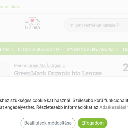
io-termek.hu
Termék
keresés
IÉNIA
ÉTREND-KIEGÉSZÍTŐ
GYÓGYNÖVÉNY, AROMA
TI
2
Márka:
GreenMark Organic
GreenMark Organic bio Lencse
vörös 500g
27
Levesek, főzelékek készítésére
Ké
Tartalom: 500 g
ez szükséges cookie-kat használ. Szélesebb körű funkcionalitá
El
at engedélyezhet. Részletesebb információkat az
Adatkezelési 
Proteinben és rostban gazdag
Am
Krémek készítésére
a v
Beállítások módosítása
Elfogadom