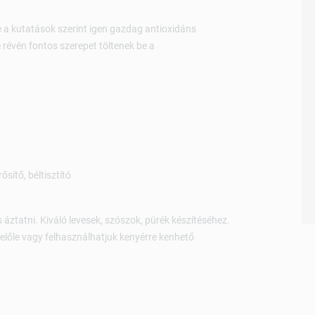
e a kutatások szerint igen gazdag antioxidáns
révén fontos szerepet töltenek be a
ítő, béltisztító
tatni. Kiváló levesek, szószok, pürék készítéséhez.
 belőle vagy felhasználhatjuk kenyérre kenhető