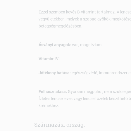
Ezzel szemben kevés B-vitamint tartalmaz. A lencs
vegyületekben, melyek a szabad gyökök megkötése 
betegségmegelőzésben.
Ásványi anyagok:
vas, magnézium
Vitamin:
B1
Jótékony hatása:
egészségvédő, immunrendszer erős
Felhasználása:
Gyorsan megpuhul, nem szükséges áz
Ízletes lencse leves vagy lencse főzelék készíthető
krémekhez.
Származási ország: