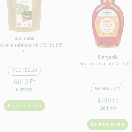
Bio menü
lorella tabletta kb.250 db 125
g
Biorganik
Bio juharszirup "A" 250 
MEGNÉZEM
6619 Ft
MEGNÉZEM
Elérhetõ
4799 Ft
Kosárba teszem
Elérhetõ
Kosárba teszem