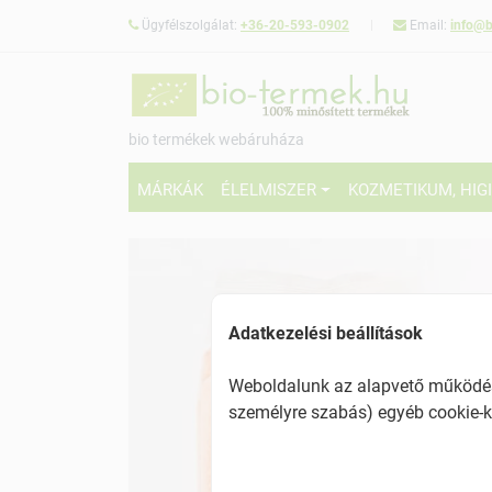
Ügyfélszolgálat:
+36-20-593-0902
Email:
info@b
bio termékek webáruháza
MÁRKÁK
ÉLELMISZER
KOZMETIKUM, HIG
Adatkezelési beállítások
Weboldalunk az alapvető működésh
személyre szabás) egyéb cookie-k