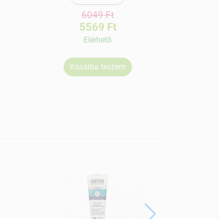
6049 Ft
5569 Ft
Elérhetõ
Kosárba teszem
Ko