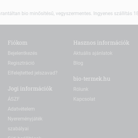
rantáltan bio minősítésű, vegyszermentes. Ingyenes szállítás 18.
Fiókom
Hasznos információk
Bejelentkezés
Aktuális ajánlatok
Regisztráció
Blog
Elfelejtetted jelszavad?
bio-termek.hu
Jogi információk
Rólunk
ÁSZF
Kapcsolat
Adatvételem
Nyereményjáték
szabályai