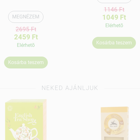
1146 Ft
1049 Ft
MEGNÉZEM
Elérhetõ
2695 Ft
2459 Ft
Kosárba teszem
Elérhetõ
Kosárba teszem
NEKED AJÁNLJUK