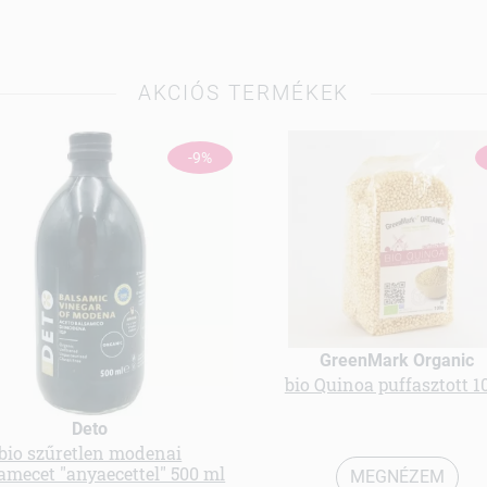
AKCIÓS TERMÉKEK
-9%
GreenMark Organic
bio Quinoa puffasztott 1
Deto
bio szűretlen modenai
amecet "anyaecettel" 500 ml
MEGNÉZEM