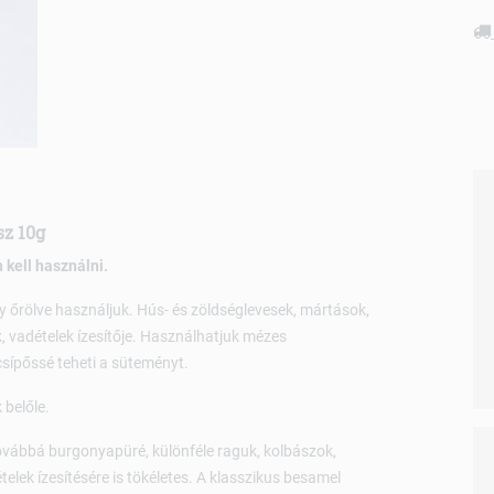
sz 10g
 kell használni.
gy őrölve használjuk. Hús- és zöldséglevesek, mártások,
, vadételek ízesítője. Használhatjuk mézes
csípőssé teheti a süteményt.
 belőle.
vábbá burgonyapüré, különféle raguk, kolbászok,
telek ízesítésére is tökéletes. A klasszikus besamel