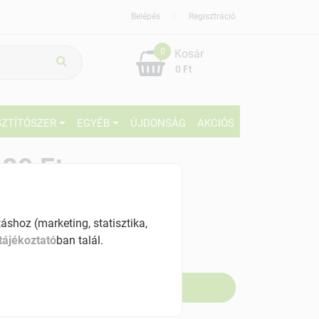
Belépés
Regisztráció
0
Kosár
0 Ft
SZTÍTÓSZER
EGYÉB
ÚJDONSÁG
AKCIÓS
89 Ft
% ÁFÁ-val , [48900 Ft/kg]
shoz (marketing, statisztika,
szletinformáció:
tájékoztató
ban talál.
fogyott
Értesítést kérek, ha beérkezik