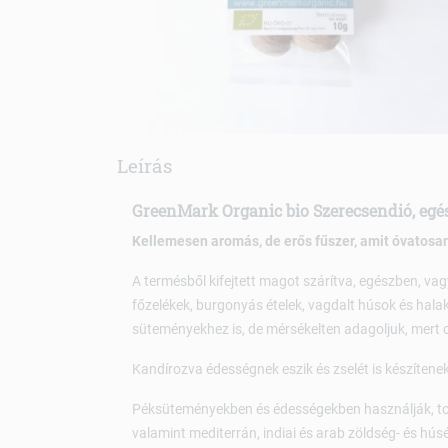
Leírás
GreenMark Organic bio Szerecsendió, egé
Kellemesen aromás, de erős fűszer, amit óvatosan
A termésből kifejtett magot szárítva, egészben, va
főzelékek, burgonyás ételek, vagdalt húsok és halak
süteményekhez is, de mérsékelten adagoljuk, mert 
Kandírozva édességnek eszik és zselét is készítenek
Péksüteményekben és édességekben használják, to
valamint mediterrán, indiai és arab zöldség- és húsé