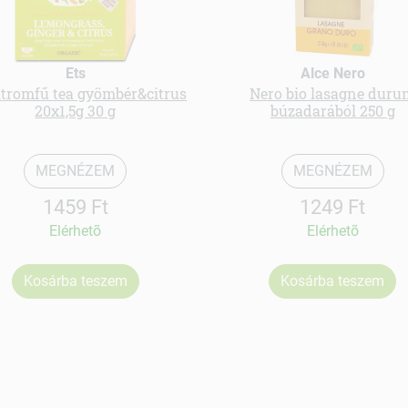
Ets
Alce Nero
itromfű tea gyömbér&citrus
Nero bio lasagne duru
20x1,5g 30 g
búzadarából 250 g
MEGNÉZEM
MEGNÉZEM
1459 Ft
1249 Ft
Elérhetõ
Elérhetõ
Kosárba teszem
Kosárba teszem