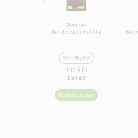
Dennree
Bio étcsokoládé 100 g
Bio c
MEGNÉZEM
1419 Ft
Elérhetõ
Kosárba teszem