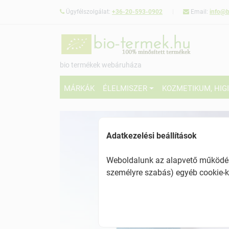
Ügyfélszolgálat:
+36-20-593-0902
Email:
info@b
bio termékek webáruháza
MÁRKÁK
ÉLELMISZER
KOZMETIKUM, HIG
Adatkezelési beállítások
Weboldalunk az alapvető működésh
személyre szabás) egyéb cookie-k