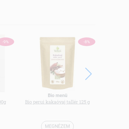
-9%
-8%
Bio menü
00g
Bio perui kakaóvaj tallér 125 g
Bio gluté
de
MEGNÉZEM