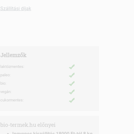
Szállítási díjak
Jellemzők
laktózmentes:
paleo:
bio:
vegán:
cukormentes:
bio-termek.hu előnyei
Ingyenes kiszállítás 18000 Ft-tól 8 kg