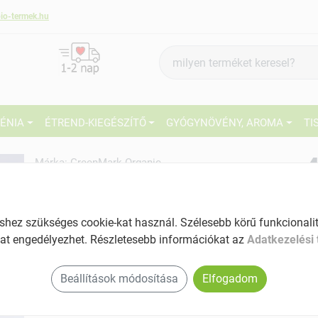
io-termek.hu
Termék
keresés
IÉNIA
ÉTREND-KIEGÉSZÍTŐ
GYÓGYNÖVÉNY, AROMA
TI
4
Márka:
GreenMark Organic
GreenMark Organic bio
Szerecsendió, egész 10g
27
Tartalom: 10 g
ez szükséges cookie-kat használ. Szélesebb körű funkcionalitá
Ké
EAN: 5999562481820
at engedélyezhet. Részletesebb információkat az
Adatkezelési 
El
Beállítások módosítása
Elfogadom