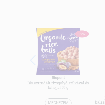
-9%
Biopont
Bio extrudált rizsgolyó szilvával és
fahéjjal 55 g
balzs
MEGNÉZEM