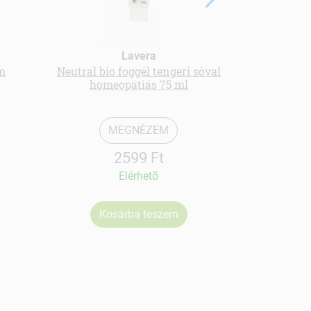
Lavera
m
Neutral bio foggél tengeri sóval
Bio 
homeopátiás 75 ml
MEGNÉZEM
2599 Ft
Elérhetõ
Kosárba teszem
Ko