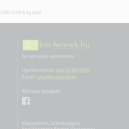
000 Ft-tól 8 kg alatt
bio termékek webáruháza
Ügyfélszolgálat:
+36-20-593-0902
E-mail:
info@bio-termek.hu
Kövess minket:
facebook
Kényelmes, biztonságos