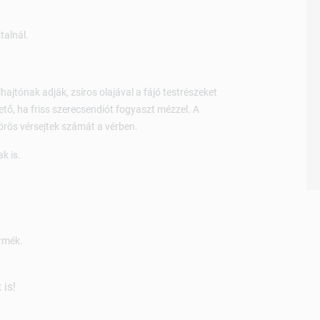
talnál.
ajtónak adják, zsíros olajával a fájó testrészeket
tő, ha friss szerecsendiót fogyaszt mézzel. A
örös vérsejtek számát a vérben.
k is.
rmék.
is!