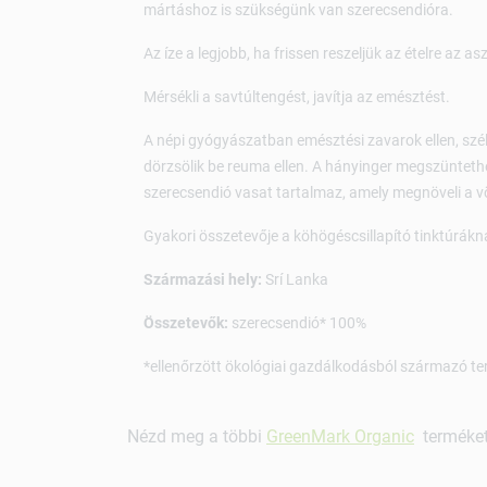
mártáshoz is szükségünk van szerecsendióra.
Az íze a legjobb, ha frissen reszeljük az ételre az asz
Mérsékli a savtúltengést, javítja az emésztést.
A népi gyógyászatban emésztési zavarok ellen, szélh
dörzsölik be reuma ellen. A hányinger megszüntethe
szerecsendió vasat tartalmaz, amely megnöveli a v
Gyakori összetevője a köhögéscsillapító tinktúrákna
Származási hely:
Srí Lanka
Összetevők:
szerecsendió* 100%
*ellenőrzött ökológiai gazdálkodásból származó te
Nézd meg a többi
GreenMark Organic
terméket 