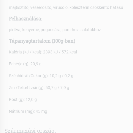
májtisztító, veseerősítő, vírusölő, koleszterin csökkentő hatású
Felhasználása
:
pirítva, kenyérbe, pogácsára, panírhoz, salátákhoz
Tápanyagtartalom (100g-ban)
Kalória (kJ / kcal): 2393 kJ / 572 kcal
Fehérje (g): 20,9 g
Szénhidrát/Cukor (g): 10,2 g / 0,2 g
Zsír/Telített zsír (g): 50,7 g / 7,9 g
Rost (g): 12,0 g
Nátrium (mg): 45 mg
Származási ország: