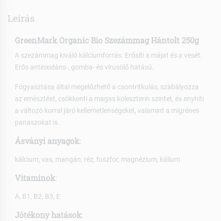
Leírás
GreenMark Organic Bio Szezámmag Hántolt 250g
A szezámmag kiváló kálciumforrás. Erősíti a májat és a vesét.
Erős antioxidáns-, gomba- és vírusölő hatású.
Fogyasztása által megelőzhető a csontritkulás, szabályozza
az emésztést, csökkenti a magas koleszterin szintet, és enyhíti
a változó korral járó kellemetlenségeket, valamint a migrénes
panaszokat is.
Ásványi anyagok
:
kálcium, vas, mangán, réz, foszfor, magnézium, kálium
Vitaminok
:
A, B1, B2, B3, E
Jótékony hatások
: