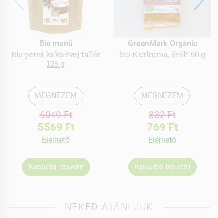
Bio menü
GreenMark Organic
Bio perui kakaóvaj tallér
bio Kurkuma, őrölt 50 g
125 g
MEGNÉZEM
MEGNÉZEM
6049 Ft
832 Ft
5569 Ft
769 Ft
Elérhetõ
Elérhetõ
Kosárba teszem
Kosárba teszem
NEKED AJÁNLJUK