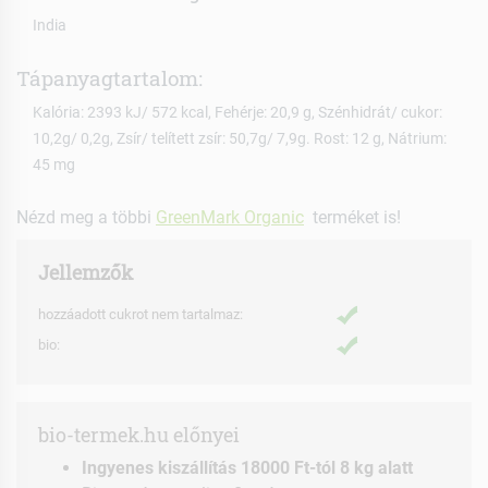
India
Tápanyagtartalom:
Kalória: 2393 kJ/ 572 kcal, Fehérje: 20,9 g, Szénhidrát/ cukor:
10,2g/ 0,2g, Zsír/ telített zsír: 50,7g/ 7,9g. Rost: 12 g, Nátrium:
45 mg
Nézd meg a többi
GreenMark Organic
terméket is!
Jellemzők
hozzáadott cukrot nem tartalmaz:
bio:
bio-termek.hu előnyei
Ingyenes kiszállítás 18000 Ft-tól 8 kg alatt