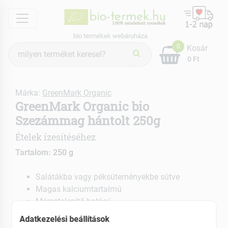
menu
bio termékek webáruháza
Termék
0
Kosár
keresés
0 Ft
Márka:
GreenMark Organic
GreenMark Organic bio
Szezámmag hántolt 250g
Ételek ízesítéséhez
Tartalom: 250 g
Salátákba vagy péksüteményekbe sütve
Magas kalciumtartalmú
Méregtelenítő hatású
Adatkezelési beállítások
EAN: 5999884931171