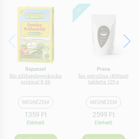
ÚJ
Rapunzel
Prana
Bio zöldségleveskocka
bio spirulina (400mg)
originál 8 db
tabletta 125 g
MEGNÉZEM
MEGNÉZEM
1359 Ft
2599 Ft
Elérhetõ
Elérhetõ