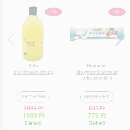
-9%
-9%
Deto
Rapunzel
bio rizsecet szirup
Bio gyümölcsszelet
kókuszos 40 g
MEGNÉZEM
MEGNÉZEM
2089 Ft
855 Ft
1909 Ft
779 Ft
Elérhetõ
Elérhetõ