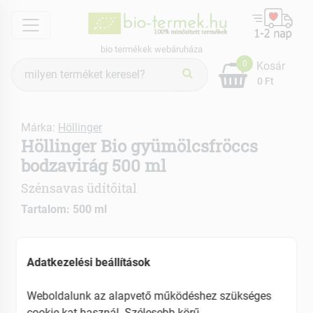
menu
bio termékek webáruháza
Termék
0
Kosár
keresés
0 Ft
Márka:
Höllinger
Höllinger Bio gyümölcsfröccs
bodzavirág 500 ml
Szénsavas üdítőital
Tartalom: 500 ml
Alacsony cukortartalmú
Ellenőrzött biogazdaságból származó
Adatkezelési beállítások
alapanyagokból
Weboldalunk az alapvető működéshez szükséges
EAN: 9120008991306
cookie-kat használ. Szélesebb körű