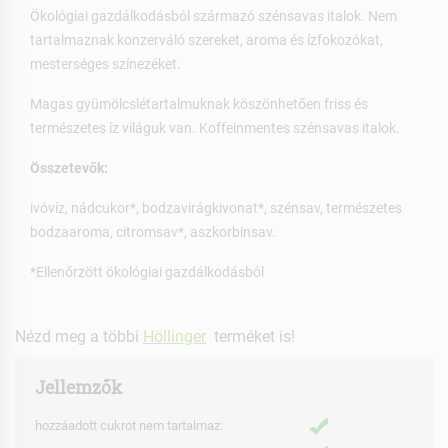
Ökológiai gazdálkodásból származó szénsavas italok. Nem
tartalmaznak konzerváló szereket, aroma és ízfokozókat,
mesterséges színezéket.
Magas gyümölcslétartalmuknak köszönhetően friss és
természetes íz világuk van. Koffeinmentes szénsavas italok.
Összetevők:
ivóvíz, nádcukor*, bodzavirágkivonat*, szénsav, természetes
bodzaaroma, citromsav*, aszkorbinsav.
*Ellenőrzött ökológiai gazdálkodásból
Nézd meg a többi
Höllinger
terméket is!
Jellemzők
hozzáadott cukrot nem tartalmaz: