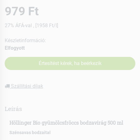
979 Ft
27% ÁFÁ-val , [1958 Ft/l]
Készletinformáció:
Elfogyott
Értesítést kérek, ha beérkezik
Szállítási díjak
Leírás
Höllinger Bio gyümölcsfröccs bodzavirág 500 ml
Szénsavas bodzaital