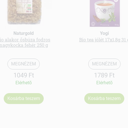
Naturgold
Yogi
io alakor ősbúza fodros
Bio tea jólét 17x1,8g 31 
nagykocka fehér 250 g
MEGNÉZEM
MEGNÉZEM
1049 Ft
1789 Ft
Elérhetõ
Elérhetõ
Kosárba teszem
Kosárba teszem