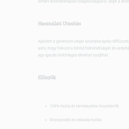
ismert aromaterápiás tulajdonságairól, segít a str
Használati Utasítás
Ajánlott a geránium olajat aromaterápiás diffúzor
adni, hogy fokozd a bőröd hidratáltságát és szépíté
egy igazán különleges élményt nyújthat.
Előnyök
100% tiszta és természetes összetevők
Stresszoldó és relaxáló hatás