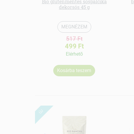
Bio gluténmentes sóspálcika
b
dekorsós 45 g
MEGNÉZEM
517 Ft
499 Ft
Elérhetõ
Kosárba teszem
ÚJ