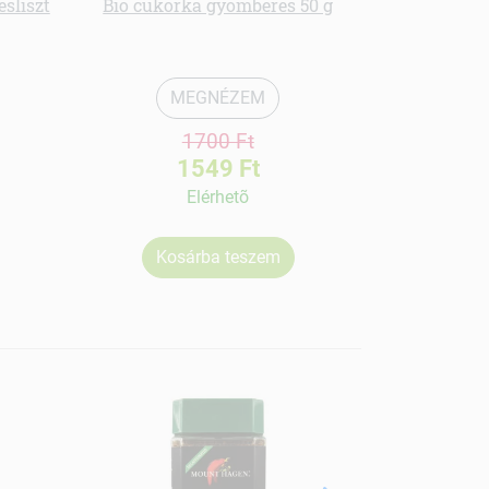
sliszt
Bio cukorka gyömbéres 50 g
bio spiruli
MEGNÉZEM
1700 Ft
1549 Ft
Elérhetõ
Kosárba teszem
Ko