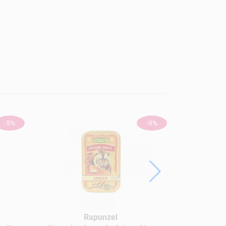
-5%
-9%
Rapunzel