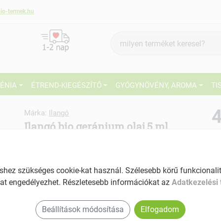
io-termek.hu
Termék
keresés
IÉNIA
ÉTREND-KIEGÉSZÍTŐ
GYÓGYNÖVÉNY, AROMA
TI
4
Márka:
Ilangó
Ilangó bio geránium olaj 5 ml
27
Tartalom: 5 ml
EAN: 5999563435204
Ké
ez szükséges cookie-kat használ. Szélesebb körű funkcionalitá
El
at engedélyezhet. Részletesebb információkat az
Adatkezelési 
Beállítások módosítása
Elfogadom