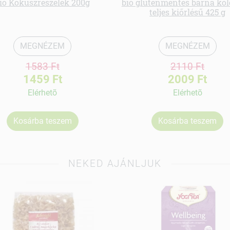
io Kókuszreszelék 200g
bio gluténmentes barna köle
teljes kiőrlésű 425 g
MEGNÉZEM
MEGNÉZEM
1583 Ft
2110 Ft
1459 Ft
2009 Ft
Elérhetõ
Elérhetõ
Kosárba teszem
Kosárba teszem
NEKED AJÁNLJUK