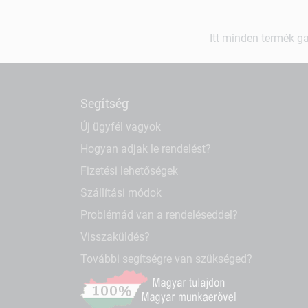
Itt minden termék ga
Segítség
Új ügyfél vagyok
Hogyan adjak le rendelést?
Fizetési lehetőségek
Szállítási módok
Problémád van a rendeléseddel?
Visszaküldés?
További segítségre van szükséged?