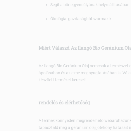
Segít a bőr egyensúlyának helyreállításában
Ökológiai gazdaságból származik
Miért Válaszd Az Ilangó Bio Geránium Ola
Az Ilangó Bio Geránium Olaj nemcsak a természet 
ápolásában és az elme megnyugtatásában is. Válasz
készített terméket keresel!
rendelés és elérhetőség
A termék könnyedén megrendelhető webáruházunkból
tapasztald meg a geránium olaj jótékony hatásait