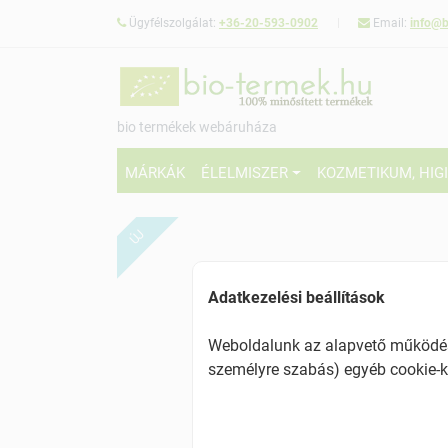
Ügyfélszolgálat:
+36-20-593-0902
Email:
info@b
bio termékek webáruháza
MÁRKÁK
ÉLELMISZER
KOZMETIKUM, HIG
ÚJ
Adatkezelési beállítások
Weboldalunk az alapvető működésh
személyre szabás) egyéb cookie-k