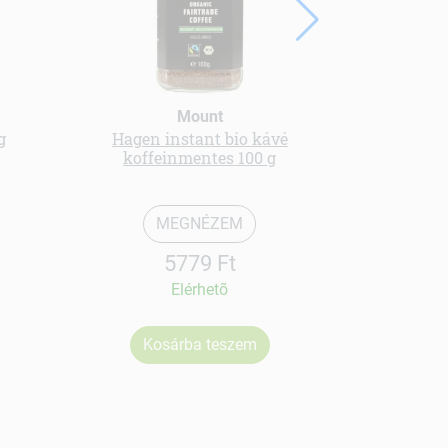
Mount
Gree
g
Hagen instant bio kávé
bio Mézeskal
koffeinmentes 100 g
MEGNÉZEM
5779 Ft
Elérhetõ
Kosárba teszem
Ko