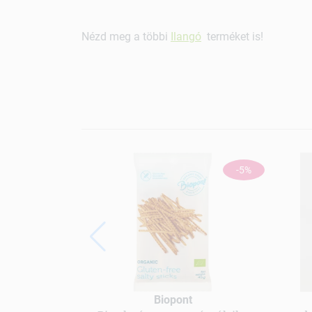
Nézd meg a többi
Ilangó
terméket is!
-5%
Biopont