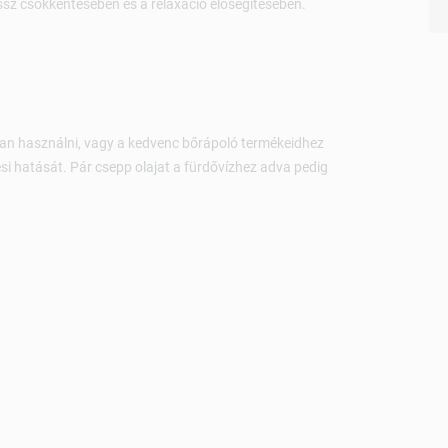
essz csökkentésében és a relaxáció elősegítésében.
ban használni, vagy a kedvenc bőrápoló termékeidhez
si hatását. Pár csepp olajat a fürdővízhez adva pedig