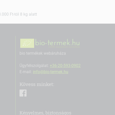
000 Ft-tól 8 kg alatt
bio termékek webáruháza
Ügyfélszolgálat:
+36-20-593-0902
E-mail:
info@bio-termek.hu
Kövess minket:
facebook
Kényelmes, biztonságos