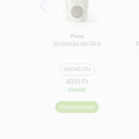
Prana
bio bancha tea 100 g
B
MEGNÉZEM
4039 Ft
Elérhetõ
Kosárba teszem