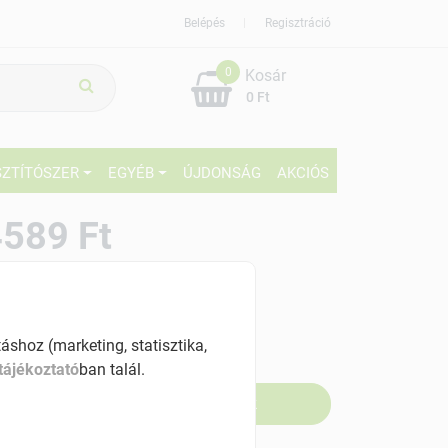
Belépés
Regisztráció
0
Kosár
0 Ft
SZTÍTÓSZER
EGYÉB
ÚJDONSÁG
AKCIÓS
589 Ft
% ÁFÁ-val , [917800 Ft/l]
szletinformáció:
shoz (marketing, statisztika,
fogyott
tájékoztató
ban talál.
Értesítést kérek, ha beérkezik