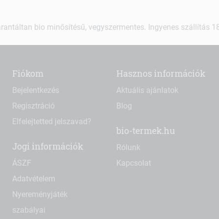
rantáltan bio minősítésű, vegyszermentes. Ingyenes szállítás 18.
Fiókom
Hasznos információk
Bejelentkezés
Aktuális ajánlatok
Regisztráció
Blog
Elfelejtetted jelszavad?
bio-termek.hu
Jogi információk
Rólunk
ÁSZF
Kapcsolat
Adatvételem
Nyereményjáték
szabályai