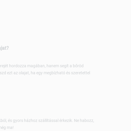
jat?
erejét hordozza magában, hanem segít a bőröd
d ezt az olajat, ha egy megbízható és szeretettel
, és gyors házhoz szállítással érkezik. Ne habozz,
 még ma!