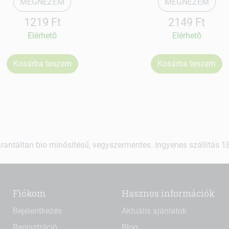
MEGNÉZEM
MEGNÉZEM
1219 Ft
2149 Ft
Elérhetõ
Elérhetõ
Kosárba teszem
Kosárba teszem
rantáltan bio minősítésű, vegyszermentes. Ingyenes szállítás 18.
Fiókom
Hasznos információk
Bejelentkezés
Aktuális ajánlatok
Regisztráció
Blog