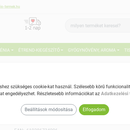
io-termek.hu
Termék
keresés
IÉNIA
ÉTREND-KIEGÉSZÍTŐ
GYÓGYNÖVÉNY, AROMA
TI
1
Márka:
Ministry
Ministry Of tea organic pu erh
bio tea csokoládés 35 g
27
ez szükséges cookie-kat használ. Szélesebb körű funkcionalitá
Csokoládés fekete tea
at engedélyezhet. Részletesebb információkat az
Adatkezelési 
Ké
Tartalom: 35 g
El
Beállítások módosítása
Elfogadom
Tisztító kúrákhoz tökéletes
Koffeintartalmú