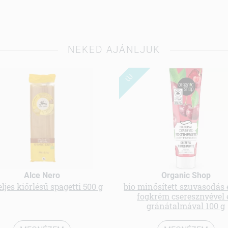
NEKED AJÁNLJUK
ÚJ
Alce Nero
Organic Shop
eljes kiőrlésű spagetti 500 g
bio minősített szuvasodás 
fogkrém cseresznyével 
gránátalmával 100 g