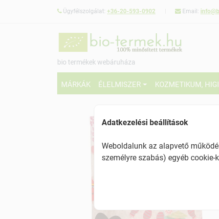
Ügyfélszolgálat:
+36-20-593-0902
Email:
info@b
bio termékek webáruháza
MÁRKÁK
ÉLELMISZER
KOZMETIKUM, HIG
Adatkezelési beállítások
Weboldalunk az alapvető működésh
személyre szabás) egyéb cookie-k