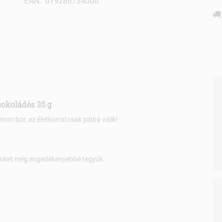
EAN: 619286734006
sokoládés 35 g
inom bor, az életkorral csak jobbá válik!
ünket még engedékenyebbé tegyük.