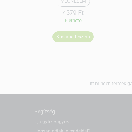
MEGNÉZEM
4579 Ft
Elérhetõ
Kosárba teszem
Itt minden termék ga
Segítség
Új ügyfél vagyok
Hogyan adjak le rendelést?