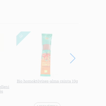
ÚJ
ÚJ
Bio homoktövises-alma csinta 10g
Organique
zölds
elleni
és