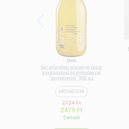
Deto
bio szűretlen almaecet fúzió
kurkumával és gyömbérrel
"anyaecettel" 500 ml
MEGNÉZEM
2724 Ft
2479 Ft
Elérhetõ