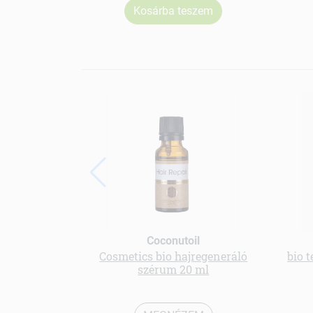
Kosárba teszem
Coconutoil
Cosmetics bio hajregeneráló
bio t
szérum 20 ml