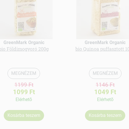
GreenMark Organic
GreenMark Organic
bio Földimogyoró 200g
bio Quinoa puffasztott 1
MEGNÉZEM
MEGNÉZEM
1199 Ft
1146 Ft
1099 Ft
1049 Ft
Elérhetõ
Elérhetõ
Kosárba teszem
Kosárba teszem