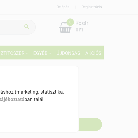
Belépés
Regisztráció
0
Kosár
0 Ft
SZTÍTÓSZER
EGYÉB
ÚJDONSÁG
AKCIÓS
899 Ft
% ÁFÁ-val , [54257 Ft/kg]
shoz (marketing, statisztika,
tájékoztató
ban talál.
szletinformáció:
fogyott
Értesítést kérek, ha beérkezik