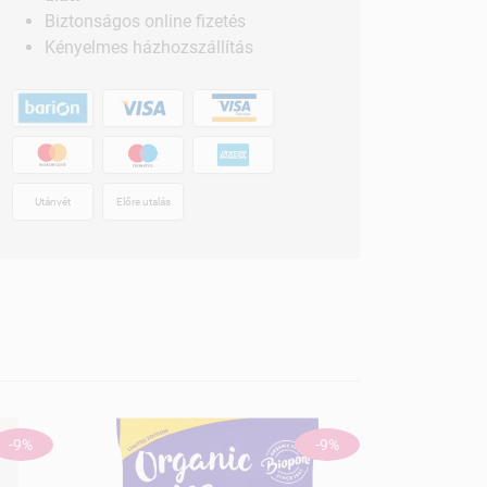
Biztonságos online fizetés
Kényelmes házhozszállítás
Utánvét
Előre utalás
-9%
-9%