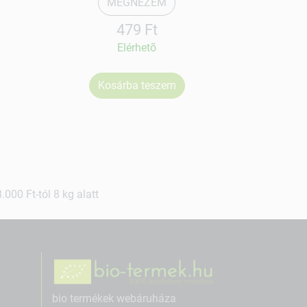
MEGNÉZEM
479 Ft
Elérhetõ
Kosárba teszem
Ko
000 Ft-tól 8 kg alatt
bio termékek webáruháza