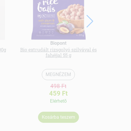
Biopont
00g
Bio extrudált rizsgolyó szilvával és
Bio gyümölc
fahéjjal 55 g
MEGNÉZEM
498 Ft
459 Ft
Elérhetõ
Kosárba teszem
Ko