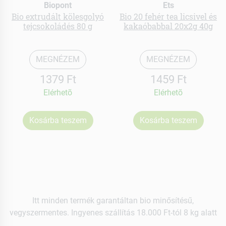
Biopont
Ets
Bio extrudált kölesgolyó
Bio 20 fehér tea licsivel és
tejcsokoládés 80 g
kakaóbabbal 20x2g 40g
MEGNÉZEM
MEGNÉZEM
1379 Ft
1459 Ft
Elérhetõ
Elérhetõ
Kosárba teszem
Kosárba teszem
Itt minden termék garantáltan bio minősítésű,
vegyszermentes. Ingyenes szállítás 18.000 Ft-tól 8 kg alatt