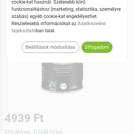
cookie-kat használ. Szélesebb körű
funkcionalitáshoz (marketing, statisztika, személyre
szabás) egyéb cookie-kat engedélyezhet.
Részletesebb információkat az
Adatkezelési
tájékoztató
ban talál.
Beállítások módosítása
Elfogadom
4939 Ft
27% ÁFÁ-val , [12348 Ft/kg]