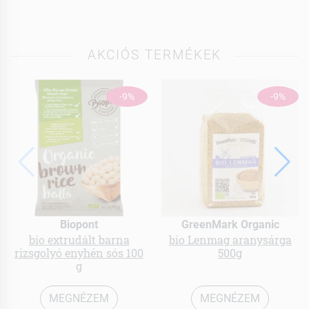
AKCIÓS TERMÉKEK
-9%
-9%
Biopont
GreenMark Organic
bio extrudált barna
bio Lenmag aranysárga
rizsgolyó enyhén sós 100
500g
g
MEGNÉZEM
MEGNÉZEM