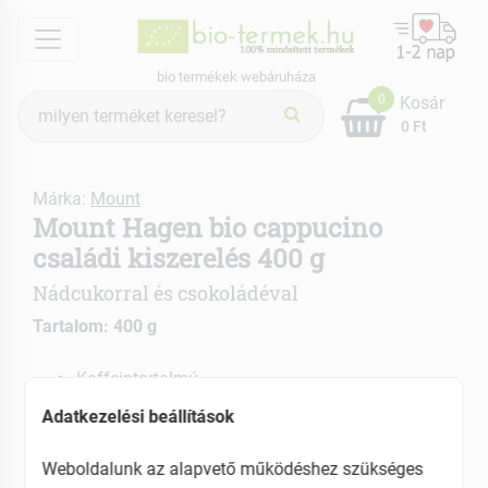
menu
bio termékek webáruháza
Termék
0
Kosár
keresés
0 Ft
Márka:
Mount
Mount Hagen bio cappucino
családi kiszerelés 400 g
Nádcukorral és csokoládéval
Tartalom: 400 g
Koffeintartalmú
Gyorsan elkészül
Adatkezelési beállítások
EAN: 4000799100031
Weboldalunk az alapvető működéshez szükséges