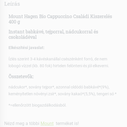
Leírás
Mount Hagen Bio Cappuccino Családi Kiszerelés
400 g
Instant babkávé, tejporral, nádcukorral és
csokoládéval
Elkészítési javaslat:
Ízlés szerint 3-4 kávéskanállal csészénként forró, de nem
lobogó vízzel (kb. 80 fok) hirtelen felönteni és jól elkeverni.
Összetevők:
nádcukor*, sovány tejpor*, azonnal oldódó babkávé*(9%),
keményítetlen növényi zsír*, sovány kakaó*(5,5%), tengeri só *
*=ellenőrzött biogazdálkodásból.
Nézd meg a többi
Mount
terméket is!