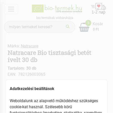
menu
bio termékek webáruháza
Termék
0
Kosár
keresés
0 Ft
Márka:
Natracare
Natracare Bio tisztasági betét
ívelt 30 db
Tartalom: 30 db
EAN: 782126003065
Adatkezelési beállítások
Weboldalunk az alapvető működéshez szükséges
cookie-kat használ. Szélesebb körű
funkcionalitáshoz (marketing, statisztika, személyre