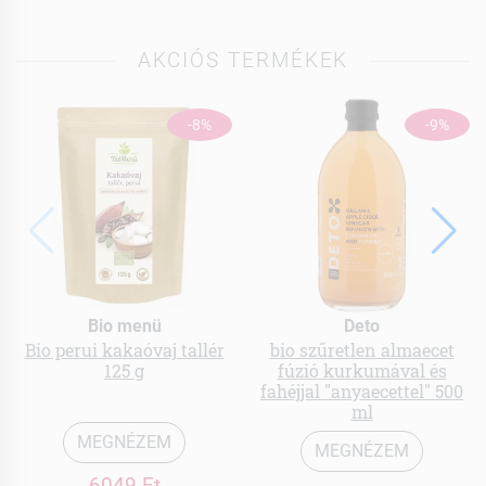
AKCIÓS TERMÉKEK
-8%
-9%
Bio menü
Deto
Bio perui kakaóvaj tallér
bio szűretlen almaecet
125 g
fúzió kurkumával és
fahéjjal "anyaecettel" 500
ml
MEGNÉZEM
MEGNÉZEM
6049 Ft