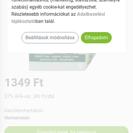
szabás) egyéb cookie-kat engedélyezhet.
Részletesebb információkat az
Adatkezelési
tájékoztató
ban talál.
Beállítások módosítása
Elfogadom
1349 Ft
27% ÁFÁ-val , [45 Ft/db]
Készletinformáció:
Hamarosan
Értesítést kérek, ha beérkezik