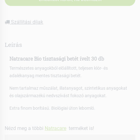
Szállítási díjak
Leírás
Natracare Bio tisztasági betét ívelt 30 db
Természetes anyagokból előállított, teljesen klór- és
adalékanyag mentes tisztasági betét.
Nem tartalmaz műszálat, illatanyagot, szintetikus anyagokat
és olajszármazékú nedvszívást fokozó anyagokat.
Extra finom borítású. Biológiai úton lebomló.
Nézd meg a többi
Natracare
terméket is!