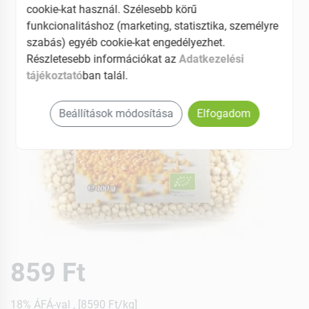
cookie-kat használ. Szélesebb körű
funkcionalitáshoz (marketing, statisztika, személyre
szabás) egyéb cookie-kat engedélyezhet.
Részletesebb információkat az
Adatkezelési
tájékoztató
ban talál.
Beállítások módosítása
Elfogadom
859 Ft
18% ÁFÁ-val , [8590 Ft/kg]