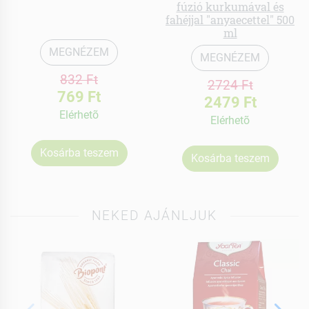
fúzió kurkumával és
fahéjjal "anyaecettel" 500
ml
MEGNÉZEM
MEGNÉZEM
832 Ft
2724 Ft
769 Ft
2479 Ft
Elérhetõ
Elérhetõ
Kosárba teszem
Kosárba teszem
NEKED AJÁNLJUK