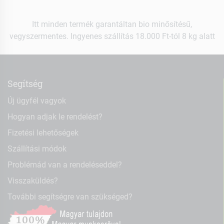
Itt minden termék garantáltan bio minősítésű,
vegyszermentes. Ingyenes szállítás 18.000 Ft-tól 8 kg alatt
Segítség
Új ügyfél vagyok
Hogyan adjak le rendelést?
Fizetési lehetőségek
Szállítási módok
Problémád van a rendeléseddel?
Visszaküldés?
További segítségre van szükséged?