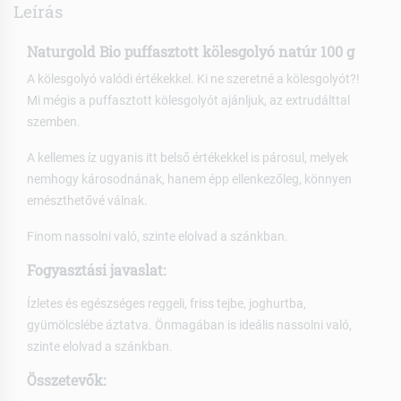
Leírás
Naturgold Bio puffasztott kölesgolyó natúr 100 g
A kölesgolyó valódi értékekkel. Ki ne szeretné a kölesgolyót?!
Mi mégis a puffasztott kölesgolyót ajánljuk, az extrudálttal
szemben.
A kellemes íz ugyanis itt belső értékekkel is párosul, melyek
nemhogy károsodnának, hanem épp ellenkezőleg, könnyen
emészthetővé válnak.
Finom nassolni való, szinte elolvad a szánkban.
Fogyasztási javaslat:
Ízletes és egészséges reggeli, friss tejbe, joghurtba,
gyümölcslébe áztatva. Önmagában is ideális nassolni való,
szinte elolvad a szánkban.
Összetevők: