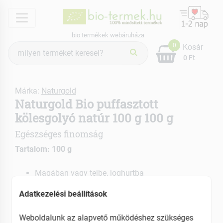
menu
bio termékek webáruháza
Termék
0
Kosár
keresés
0 Ft
Márka:
Naturgold
Naturgold Bio puffasztott
kölesgolyó natúr 100 g 100 g
Egészséges finomság
Tartalom: 100 g
Magában vagy tejbe, joghurtba
Lágy, harmonikus ízű
Adatkezelési beállítások
EAN: 5999882425795
Weboldalunk az alapvető működéshez szükséges