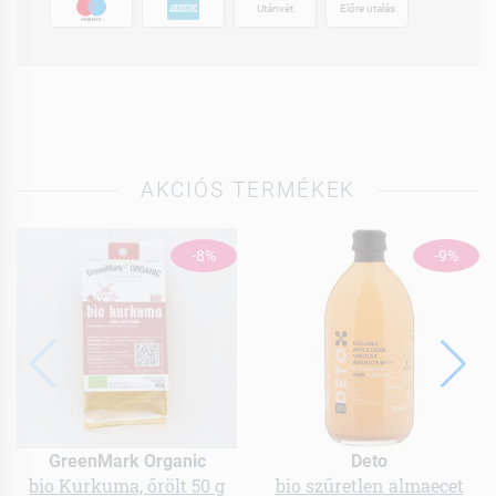
Utánvét
Előre utalás
AKCIÓS TERMÉKEK
-8%
-9%
GreenMark Organic
Deto
bio Kurkuma, őrölt 50 g
bio szűretlen almaecet