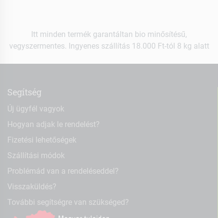
Itt minden termék garantáltan bio minősítésű,
vegyszermentes. Ingyenes szállítás 18.000 Ft-tól 8 kg alatt
Segítség
Új ügyfél vagyok
Hogyan adjak le rendelést?
Fizetési lehetőségek
Szállítási módok
Problémád van a rendeléseddel?
Visszaküldés?
További segítségre van szükséged?