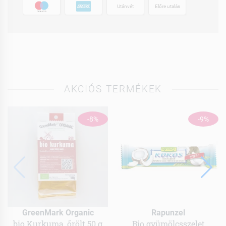
Utánvét
Előre utalás
AKCIÓS TERMÉKEK
-8%
-9%
GreenMark Organic
Rapunzel
bio Kurkuma, őrölt 50 g
Bio gyümölcsszelet