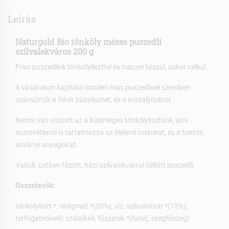
Leírás
Naturgold Bio tönköly mézes puszedli
szilvalekváros 200 g
Friss puszedlink tönkölyliszttel és mézzel készül, cukor nélkül.
A vásárokon kapható minden más puszedlivel szemben
száműztük a fehér búzalisztet, és a kristálycukrot.
Benne van viszont az a különleges tönkölylisztünk, ami
észrevétlenül is tartalmazza az élelemi rostokat, és a fontos
ásványi anyagokat.
Valódi, üstben főzött, házi szilvalekvárral töltött puszedli.
Összetevők:
tönkölyliszt *, virágméz *(30%), víz, szilvalekvár *(15%),
térfogatnövelő: szalalkáli, fűszerek *(fahéj, szegfűszeg)