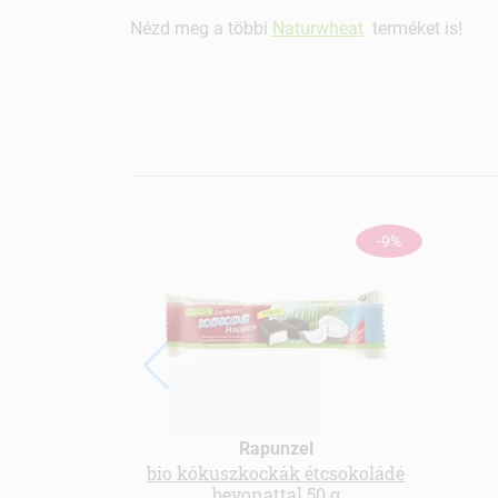
Nézd meg a többi
Naturwheat
terméket is!
-9%
Rapunzel
bio kókuszkockák étcsokoládé
bevonattal 50 g