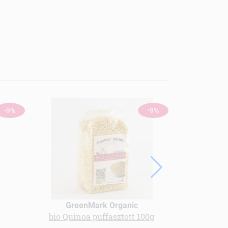
-9%
-9%
GreenMark Organic
Gree
bio Quinoa puffasztott 100g
bio Ár