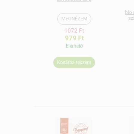
bio
sz
MEGNÉZEM
1072 Ft
979 Ft
Elérhetõ
Kosárba teszem