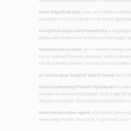
mezőgazdaság elterjedésével eltűnt élelmiszereink 
Sokat dolgoztunk rajta,
hogy ez a méltatlanul elfele
társadalmunk is hozzájárulhasson őseink egyedüláll
A magbelső sárgás színű finomlisztje
a rengeteg b
esszenciális aminosava-tartalma szintén magas, sz
Antioxidánsok és lutein
(pro A-vitamin) bősége funk
Bátran ajánljuk főzéshez, sütéshez, omlós sütemény
kelt tészták készítéséhez 1/3 arányban használható
Az ősbúza sárga lisztjéből készült ételek
nem csak
Gluténérzékenység? Paleolit táplálkozás?
Az alak
szemben a mai modern búzákkal. Ezért a legtöbb 
allergiás reakciókat. Használatával megelőzhető a
Mivel minden ember egyedi,
ezért lisztérzékenység
mennyiségű liszttel. Javasoljuk, hogy a teszt sorá