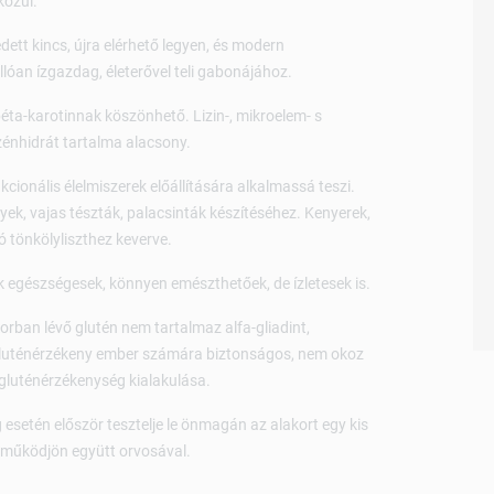
közül.
dett kincs, újra elérhető legyen, és modern
óan ízgazdag, életerővel teli gabonájához.
éta-karotinnak köszönhető. Lizin-, mikroelem- s
énhidrát tartalma alacsony.
cionális élelmiszerek előállítására alkalmassá teszi.
ek, vajas tészták, palacsinták készítéséhez. Kenyerek,
 tönkölyliszthez keverve.
 egészségesek, könnyen emészthetőek, de ízletesek is.
orban lévő glutén nem tartalmaz alfa-gliadint,
gluténérzékeny ember számára biztonságos, nem okoz
 gluténérzékenység kialakulása.
 esetén először tesztelje le önmagán az alakort egy kis
n működjön együtt orvosával.