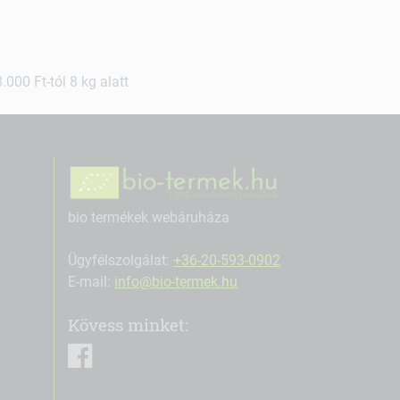
000 Ft-tól 8 kg alatt
bio termékek webáruháza
Ügyfélszolgálat:
+36-20-593-0902
E-mail:
info@bio-termek.hu
Kövess minket:
facebook