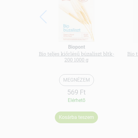
Biopont
Bio teljes kiőrlésű búzaliszt bltk-
Bio 
200 1000 g
MEGNÉZEM
569 Ft
Elérhetõ
Kosárba teszem