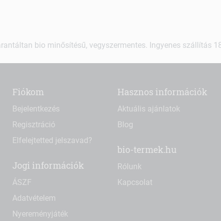
rantáltan bio minősítésű, vegyszermentes. Ingyenes szállítás 18.
Fiókom
Hasznos információk
Bejelentkezés
Aktuális ajánlatok
Regisztráció
Blog
Elfelejtetted jelszavad?
bio-termek.hu
Jogi információk
Rólunk
ÁSZF
Kapcsolat
Adatvételem
Nyereményjáték