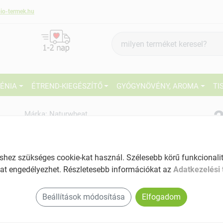
io-termek.hu
Termék
keresés
IÉNIA
ÉTREND-KIEGÉSZÍTŐ
GYÓGYNÖVÉNY, AROMA
TI
2
Márka:
Naturwheat
Naturwheat Bio alakor ősbúza
fehérliszt 1000 g
27
A legősibb lisztféle
ez szükséges cookie-kat használ. Szélesebb körű funkcionalitá
Ké
Tartalom: 1000 g
at engedélyezhet. Részletesebb információkat az
Adatkezelési 
El
Egyedülállóan ízgazdag
Am
Beállítások módosítása
Elfogadom
Alacsony szénhidrát tartalmú
a v