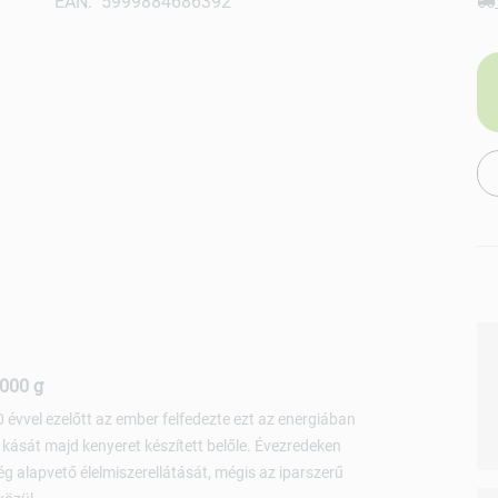
EAN: 5999884686392
1000 g
 évvel ezelőtt az ember felfedezte ezt az energiában
kását majd kenyeret készített belőle. Évezredeken
ég alapvető élelmiszerellátását, mégis az iparszerű