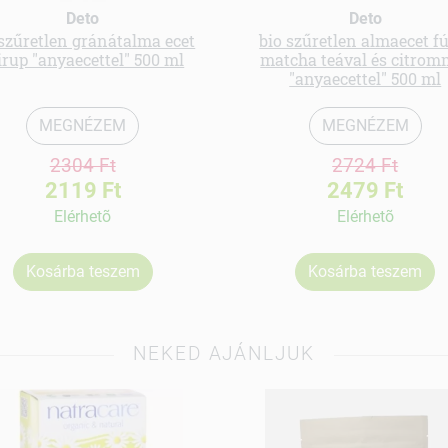
Deto
Deto
 szűretlen gránátalma ecet
bio szűretlen almaecet f
irup "anyaecettel" 500 ml
matcha teával és citrom
"anyaecettel" 500 ml
MEGNÉZEM
MEGNÉZEM
2304 Ft
2724 Ft
2119 Ft
2479 Ft
Elérhetõ
Elérhetõ
Kosárba teszem
Kosárba teszem
NEKED AJÁNLJUK