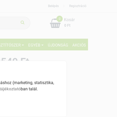
Belépés
Regisztráció
0
Kosár
0 Ft
SZTÍTÓSZER
EGYÉB
ÚJDONSÁG
AKCIÓS
549 Ft
% ÁFÁ-val , [2549 Ft/kg]
shoz (marketing, statisztika,
szletinformáció:
tájékoztató
ban talál.
érhetõ
ennyiben
péntek 7:00 óráig rendelsz,
árható kiszállítás augusztus 11, kedd
.