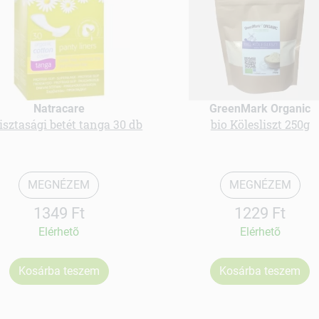
Natracare
GreenMark Organic
tisztasági betét tanga 30 db
bio Kölesliszt 250g
MEGNÉZEM
MEGNÉZEM
1349 Ft
1229 Ft
Elérhetõ
Elérhetõ
Kosárba teszem
Kosárba teszem