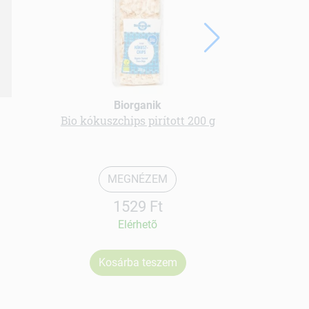
Nutriqa b
Biorganik
prot
Bio kókuszchips pirított 200 g
MEGNÉZEM
1529 Ft
Elérhetõ
Kosárba teszem
Ko