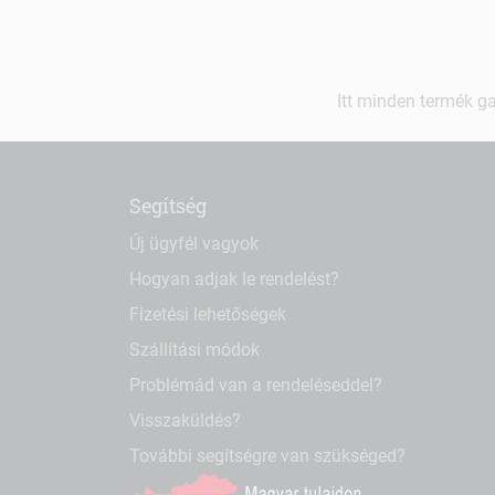
Itt minden termék ga
Segítség
Új ügyfél vagyok
Hogyan adjak le rendelést?
Fizetési lehetőségek
Szállítási módok
Problémád van a rendeléseddel?
Visszaküldés?
További segítségre van szükséged?