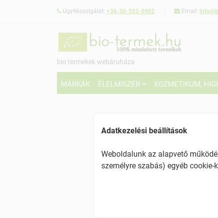
Ügyfélszolgálat:
+36-20-593-0902
Email:
info@b
bio termékek webáruháza
MÁRKÁK
ÉLELMISZER
KOZMETIKUM, HIG
Adatkezelési beállítások
Weboldalunk az alapvető működésh
személyre szabás) egyéb cookie-k