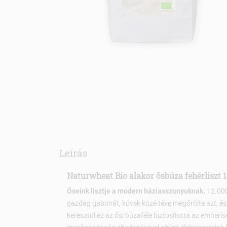
Leírás
Naturwheat Bio alakor ősbúza fehérliszt 
Őseink lisztje a modern háziasszonyoknak.
12.000
gazdag gabonát, kövek közé téve megőrölte azt, és 
keresztül ez az ősi búzaféle biztosította az emberis