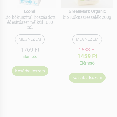
Ecomil
GreenMark Organic
Bio kókuszital hozzáadott
bio Kókuszreszelék 200g
édesítőszer nélkül 1000
ml
MEGNÉZEM
MEGNÉZEM
1769 Ft
1583 Ft
1459 Ft
Elérhetõ
Elérhetõ
Kosárba teszem
Kosárba teszem