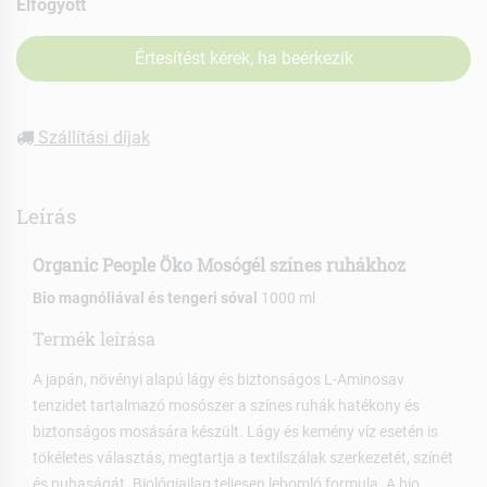
Elfogyott
Értesítést kérek, ha beérkezik
Szállítási díjak
Leírás
Organic People Öko Mosógél színes ruhákhoz
Bio magnóliával és tengeri sóval
1000 ml
Termék leírása
A japán, növényi alapú lágy és biztonságos L-Aminosav
tenzidet tartalmazó mosószer a színes ruhák hatékony és
biztonságos mosására készült. Lágy és kemény víz esetén is
tökéletes választás, megtartja a textilszálak szerkezetét, színét
és puhaságát. Biológiailag teljesen lebomló formula. A bio