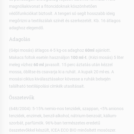
magnóliakivonat a fitoncidoknak köszönhetően
védőfunkciókat biztosít. A tengeri só segít hosszabb ideig
megőrizni a textilszálak színét és szerkezetét. Kb. 16 átlagos
adaghoz elegendő.
Adagolás
(Gépi mosás) átlagos 4-5 kg-os adaghoz
60ml
ajánlott.
Makacs foltok esetén használjon
100 ml-t
. (Kézi mosás) 5 liter
meleg vízhez
60 ml
javasolt. 15 perc áztatás után kézzel
mossa, öblítse és csavarja ki a ruhát. A kupak 20 ml-es. A
mosási ciklus kiválasztásakor kövesse a ruhák belsején
található textilápolási címkék utasításait.
Összetevők
(648/2004): 5-15% nemio-nos tenzidek, szappan, <5% anionos
tenzidek, enzimek, benzil-alkohol, nátrium-benzoát, kálium-
szorbát, parfümök. 96%-ban természetes eredetű
összetevőkkel készült, ICEA ECO BIO minősített mosószer.