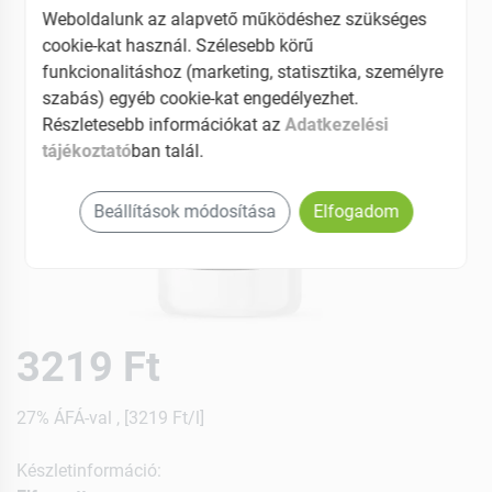
Weboldalunk az alapvető működéshez szükséges
cookie-kat használ. Szélesebb körű
funkcionalitáshoz (marketing, statisztika, személyre
szabás) egyéb cookie-kat engedélyezhet.
Részletesebb információkat az
Adatkezelési
tájékoztató
ban talál.
Beállítások módosítása
Elfogadom
3219 Ft
27% ÁFÁ-val , [3219 Ft/l]
Készletinformáció: