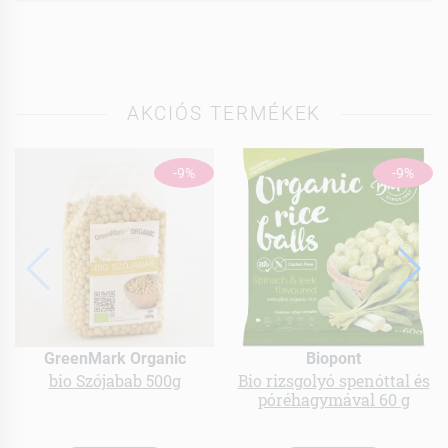
AKCIÓS TERMÉKEK
-9%
-9%
GreenMark Organic
Biopont
bio Szójabab 500g
Bio rizsgolyó spenóttal és
póréhagymával 60 g