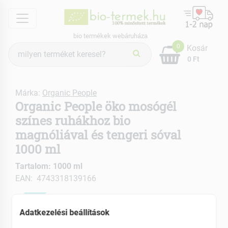
menu
bio termékek webáruháza
Termék
0
Kosár
keresés
0 Ft
Márka:
Organic People
Organic People öko mosógél
színes ruhákhoz bio
magnóliával és tengeri sóval
1000 ml
Tartalom: 1000 ml
EAN: 4743318139166
ÚJ
Adatkezelési beállítások