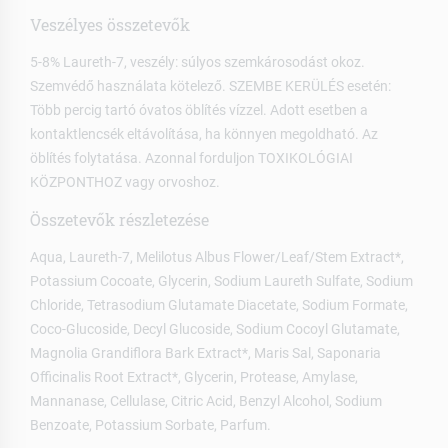
Veszélyes összetevők
5-8% Laureth-7, veszély: súlyos szemkárosodást okoz.
Szemvédő használata kötelező. SZEMBE KERÜLÉS esetén:
Több percig tartó óvatos öblítés vízzel. Adott esetben a
kontaktlencsék eltávolítása, ha könnyen megoldható. Az
öblítés folytatása. Azonnal forduljon TOXIKOLÓGIAI
KÖZPONTHOZ vagy orvoshoz.
Összetevők részletezése
Aqua, Laureth-7, Melilotus Albus Flower/Leaf/Stem Extract*,
Potassium Cocoate, Glycerin, Sodium Laureth Sulfate, Sodium
Chloride, Tetrasodium Glutamate Diacetate, Sodium Formate,
Coco-Glucoside, Decyl Glucoside, Sodium Cocoyl Glutamate,
Magnolia Grandiflora Bark Extract*, Maris Sal, Saponaria
Officinalis Root Extract*, Glycerin, Protease, Amylase,
Mannanase, Cellulase, Citric Acid, Benzyl Alcohol, Sodium
Benzoate, Potassium Sorbate, Parfum.