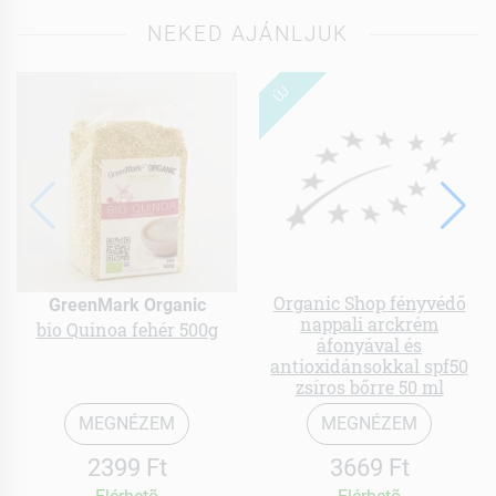
NEKED AJÁNLJUK
ÚJ
Organic Shop fényvédő
GreenMark Organic
nappali arckrém
bio Quinoa fehér 500g
áfonyával és
antioxidánsokkal spf50
zsíros bőrre 50 ml
MEGNÉZEM
MEGNÉZEM
2399 Ft
3669 Ft