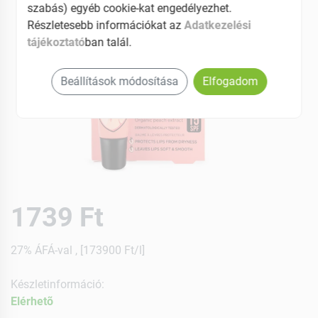
szabás) egyéb cookie-kat engedélyezhet.
Részletesebb információkat az
Adatkezelési
tájékoztató
ban talál.
Beállítások módosítása
Elfogadom
1739 Ft
27% ÁFÁ-val , [173900 Ft/l]
Készletinformáció:
Elérhetõ