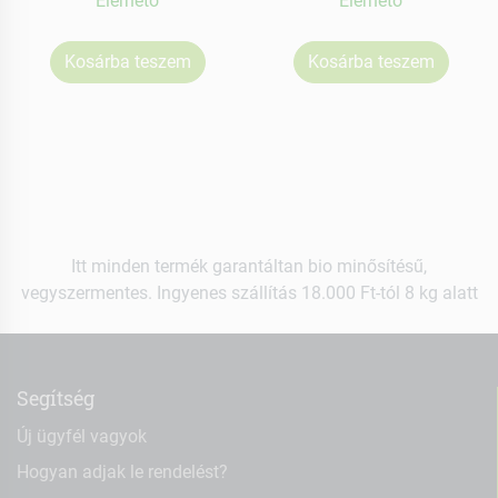
Elérhetõ
Elérhetõ
Kosárba teszem
Kosárba teszem
Itt minden termék garantáltan bio minősítésű,
vegyszermentes. Ingyenes szállítás 18.000 Ft-tól 8 kg alatt
Segítség
Új ügyfél vagyok
Hogyan adjak le rendelést?