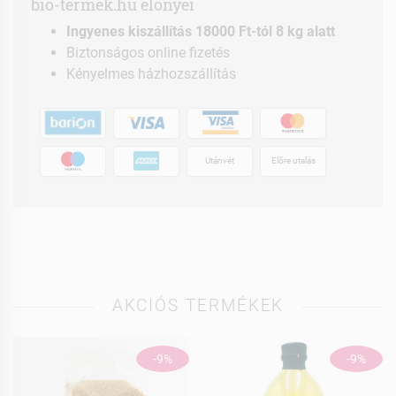
bio-termek.hu előnyei
Ingyenes kiszállítás 18000 Ft-tól 8 kg alatt
Biztonságos online fizetés
Kényelmes házhozszállítás
Utánvét
Előre utalás
AKCIÓS TERMÉKEK
-9%
-9%