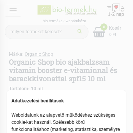
menu
bio termékek webáruháza
Termék
0
Kosár
keresés
0 Ft
Márka:
Organic Shop
Organic Shop bio ajakbalzsam
vitamin booster e-vitaminnal és
barackkivonattal spf15 10 ml
Tartalom: 10 ml
EAN: 4743318143651
Adatkezelési beállítások
ÚJ
Weboldalunk az alapvető működéshez szükséges
cookie-kat használ. Szélesebb körű
funkcionalitáshoz (marketing, statisztika, személyre