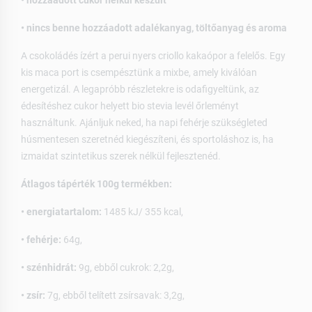
• hozzáadott cukor nélkül készült
• nincs benne hozzáadott adalékanyag, töltőanyag és aroma
A csokoládés ízért a perui nyers criollo kakaópor a felelős. Egy
kis maca port is csempésztünk a mixbe, amely kiválóan
energetizál. A legapróbb részletekre is odafigyeltünk, az
édesítéshez cukor helyett bio stevia levél őrleményt
használtunk. Ajánljuk neked, ha napi fehérje szükségleted
húsmentesen szeretnéd kiegészíteni, és sportoláshoz is, ha
izmaidat szintetikus szerek nélkül fejlesztenéd.
Átlagos tápérték 100g termékben:
• energiatartalom:
1485 kJ/ 355 kcal,
• fehérje:
64g,
• szénhidrát:
9g, ebből cukrok: 2,2g,
• zsír:
7g, ebből telített zsírsavak: 3,2g,