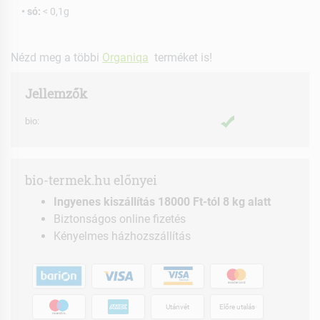
• só:
< 0,1g
Nézd meg a többi
Organiqa
terméket is!
Jellemzők
bio:
bio-termek.hu előnyei
Ingyenes kiszállítás 18000 Ft-tól 8 kg alatt
Biztonságos online fizetés
Kényelmes házhozszállítás
Utánvét
Előre utalás