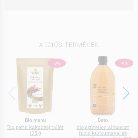
AKCIÓS TERMÉKEK
-8%
-9%
Bio menü
Deto
Bio perui kakaóvaj tallér
bio szűretlen almaecet
125 g
fúzió kurkumával és