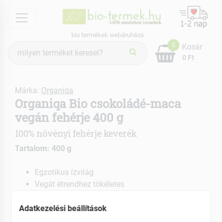
menu
bio termékek webáruháza
Termék
0
Kosár
keresés
0 Ft
Márka:
Organiqa
Organiqa Bio csokoládé-maca
vegán fehérje 400 g
100% növényi fehérje keverék
Tartalom: 400 g
Egzotikus ízvilág
Vegát étrendhez tökéletes
Steviaval édesítve
Adatkezelési beállítások
EAN: 5999885147380