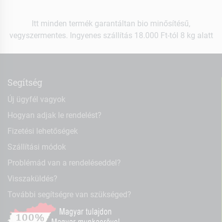
Itt minden termék garantáltan bio minősítésű,
vegyszermentes. Ingyenes szállítás 18.000 Ft-tól 8 kg alatt
Segítség
Új ügyfél vagyok
Hogyan adjak le rendelést?
Fizetési lehetőségek
Szállítási módok
Problémád van a rendeléseddel?
Visszaküldés?
További segítségre van szükséged?