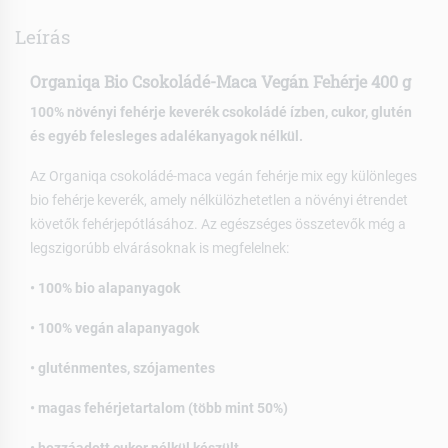
Leírás
Organiqa Bio Csokoládé-Maca Vegán Fehérje 400 g
100% növényi fehérje keverék csokoládé ízben, cukor, glutén
és egyéb felesleges adalékanyagok nélkül.
Az Organiqa csokoládé-maca vegán fehérje mix egy különleges
bio fehérje keverék, amely nélkülözhetetlen a növényi étrendet
követők fehérjepótlásához. Az egészséges összetevők még a
legszigorúbb elvárásoknak is megfelelnek:
• 100% bio alapanyagok
• 100% vegán alapanyagok
• gluténmentes, szójamentes
• magas fehérjetartalom (több mint 50%)