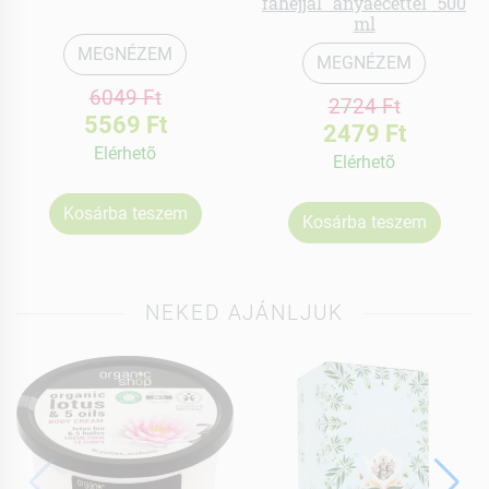
fahéjjal "anyaecettel" 500
ml
MEGNÉZEM
MEGNÉZEM
6049 Ft
2724 Ft
5569 Ft
2479 Ft
Elérhetõ
Elérhetõ
Kosárba teszem
Kosárba teszem
NEKED AJÁNLJUK