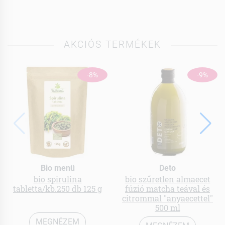
AKCIÓS TERMÉKEK
-8%
-9%
Bio menü
Deto
bio spirulina
bio szűretlen almaecet
tabletta/kb.250 db 125 g
fúzió matcha teával és
citrommal "anyaecettel"
500 ml
MEGNÉZEM