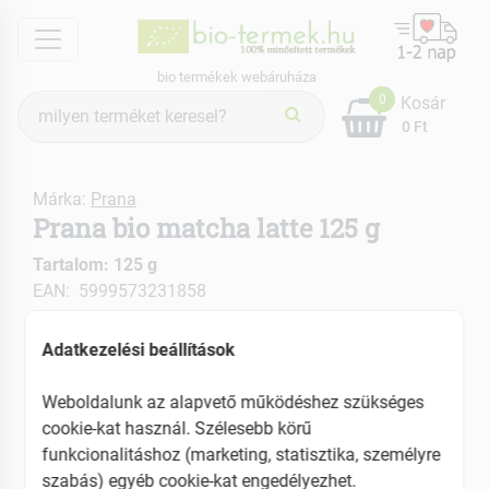
menu
bio termékek webáruháza
Termék
0
Kosár
keresés
0 Ft
Márka:
Prana
Prana bio matcha latte 125 g
Tartalom: 125 g
EAN: 5999573231858
ÚJ
Adatkezelési beállítások
Weboldalunk az alapvető működéshez szükséges
cookie-kat használ. Szélesebb körű
funkcionalitáshoz (marketing, statisztika, személyre
szabás) egyéb cookie-kat engedélyezhet.