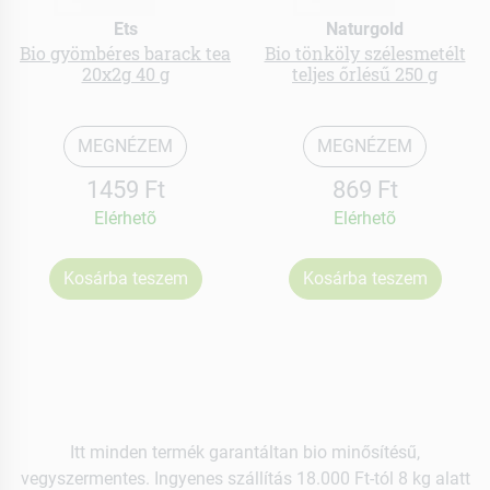
Ets
Naturgold
Bio gyömbéres barack tea
Bio tönköly szélesmetélt
20x2g 40 g
teljes őrlésű 250 g
MEGNÉZEM
MEGNÉZEM
1459 Ft
869 Ft
Elérhetõ
Elérhetõ
Kosárba teszem
Kosárba teszem
Itt minden termék garantáltan bio minősítésű,
vegyszermentes. Ingyenes szállítás 18.000 Ft-tól 8 kg alatt