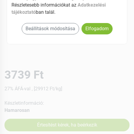
Részletesebb információkat az
Adatkezelési
tájékoztató
ban talál.
Beállítások módosítása
Elfogadom
3739 Ft
27% ÁFÁ-val , [29912 Ft/kg]
Készletinformáció:
Hamarosan
Értesítést kérek, ha beérkezik