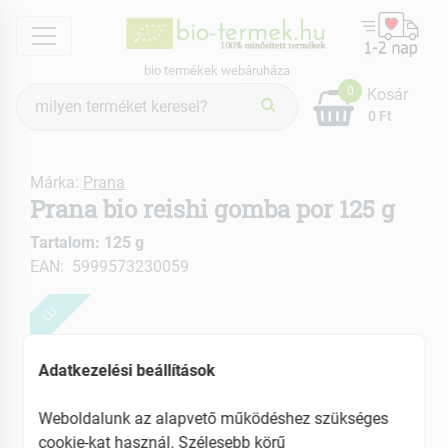
menu
bio termékek webáruháza
Termék
0
Kosár
keresés
0 Ft
Márka:
Prana
Prana bio reishi gomba por 125 g
Tartalom: 125 g
EAN: 5999573230059
ÚJ
Adatkezelési beállítások
Weboldalunk az alapvető működéshez szükséges
cookie-kat használ. Szélesebb körű