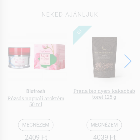
NEKED AJÁNLJUK
ÚJ
Prana bio nyers kakaóbab
Biofresh
töret 125 g
Rózsás nappali arckrém
50 ml
MEGNÉZEM
MEGNÉZEM
2409 Ft
4039 Ft