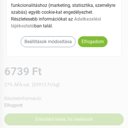
funkcionalitáshoz (marketing, statisztika, személyre
szabás) egyéb cookie-kat engedélyezhet.
Részletesebb információkat az
Adatkezelési
tájékoztató
ban talál.
Beállítások módosítása
Elfogadom
6739 Ft
27% ÁFÁ-val , [53912 Ft/kg]
Készletinformáció:
Elfogyott
Értesítést kérek, ha beérkezik