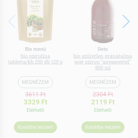
Bio menü
Deto
bio spirulina
bio szűretlen gránátalma
tabletta/kb.250 db 125 g
ecet szirup "anyaecettel"
500 ml
MEGNÉZEM
MEGNÉZEM
3611 Ft
2304 Ft
3329 Ft
2119 Ft
Elérhetõ
Elérhetõ
Kosárba teszem
Kosárba teszem