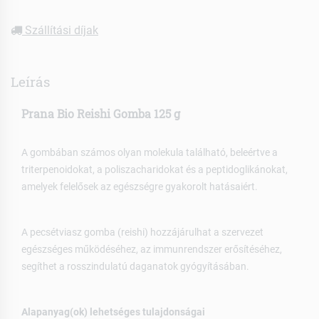
Szállítási díjak
Leírás
Prana Bio Reishi Gomba 125 g
A gombában számos olyan molekula található, beleértve a
triterpenoidokat, a poliszacharidokat és a peptidoglikánokat,
amelyek felelősek az egészségre gyakorolt hatásaiért.
A pecsétviasz gomba (reishi) hozzájárulhat a szervezet
egészséges működéséhez, az immunrendszer erősítéséhez,
segíthet a rosszindulatú daganatok gyógyításában.
Alapanyag(ok) lehetséges tulajdonságai