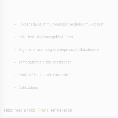
Fokozhatja az immunrendszer megfelelő működését
Rák elleni tulajdonságokkal bírhat
Segíthet a fáradtság és a depresszió leküzdésében
Támogathatja a szív egészségét
Kontrollálhatja a vércukorszintet
Antioxidáns
Nézd meg a többi
Prana
terméket is!