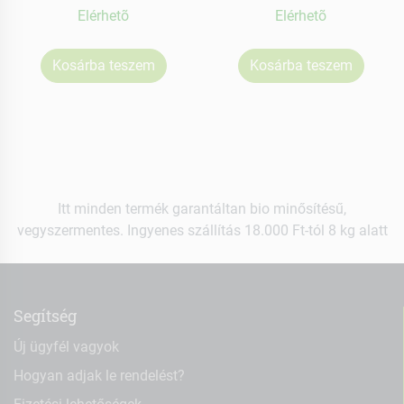
Elérhetõ
Elérhetõ
Kosárba teszem
Kosárba teszem
Itt minden termék garantáltan bio minősítésű,
vegyszermentes. Ingyenes szállítás 18.000 Ft-tól 8 kg alatt
Segítség
Új ügyfél vagyok
Hogyan adjak le rendelést?