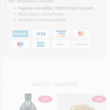
bio-termek.hu előnyei
Ingyenes kiszállítás 18000 Ft-tól 8 kg alatt
Biztonságos online fizetés
Kényelmes házhozszállítás
Utánvét
Előre utalás
AKCIÓS TERMÉKEK
-9%
-9%