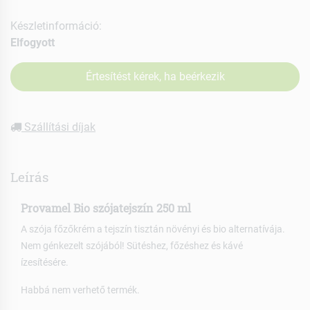
Készletinformáció:
Elfogyott
Értesítést kérek, ha beérkezik
Szállítási díjak
Leírás
Provamel Bio szójatejszín 250 ml
A szója főzőkrém a tejszín tisztán növényi és bio alternatívája.
Nem génkezelt szójából! Sütéshez, főzéshez és kávé
ízesítésére.
Habbá nem verhető termék.