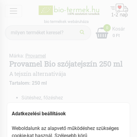
menu
bio termékek webáruháza
Termék
0
Kosár
keresés
0 Ft
Márka:
Provamel
Provamel Bio szójatejszín 250 ml
A tejszín alternatívája
Tartalom: 250 ml
Sütéshez, főzéshez
Kávékhoz is tökéletes
Habbá nem verhető
Adatkezelési beállítások
EAN: 5411188124320
Weboldalunk az alapvető működéshez szükséges
cookie-kat használ. Szélesebb körű