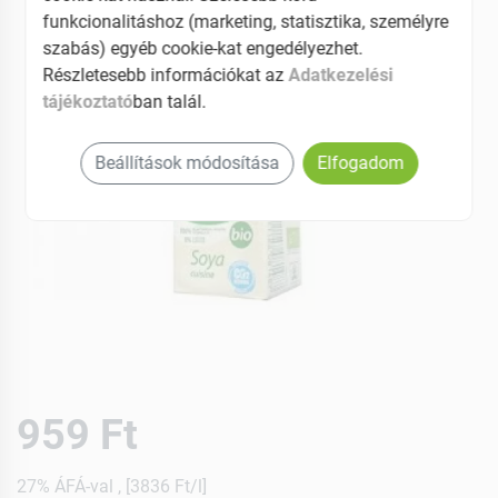
funkcionalitáshoz (marketing, statisztika, személyre
szabás) egyéb cookie-kat engedélyezhet.
Részletesebb információkat az
Adatkezelési
tájékoztató
ban talál.
Beállítások módosítása
Elfogadom
959 Ft
27% ÁFÁ-val , [3836 Ft/l]