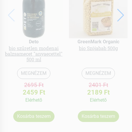
Deto
GreenMark Organic
bio szűretlen modenai
bio Szójabab 500g
balzsamecet "anyaecettel"
500 ml
MEGNÉZEM
MEGNÉZEM
2695 Ft
2401 Ft
2459 Ft
2189 Ft
Elérhetõ
Elérhetõ
Kosárba teszem
Kosárba teszem