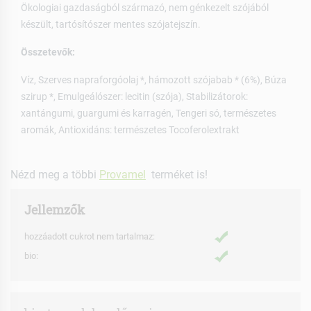
Ökologiai gazdaságból származó, nem génkezelt szójából
készült, tartósítószer mentes szójatejszín.
Összetevők:
Víz, Szerves napraforgóolaj *, hámozott szójabab * (6%), Búza
szirup *, Emulgeálószer: lecitin (szója), Stabilizátorok:
xantángumi, guargumi és karragén, Tengeri só, természetes
aromák, Antioxidáns: természetes Tocoferolextrakt
Nézd meg a többi
Provamel
terméket is!
Jellemzők
hozzáadott cukrot nem tartalmaz:
bio: