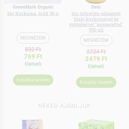
GreenMark Organic
Deto
bio Kurkuma, őrölt 50 g
bio szűretlen almaecet
fúzió kurkumával és
gyömbérrel "anyaecettel"
500 ml
MEGNÉZEM
MEGNÉZEM
832 Ft
2724 Ft
769 Ft
2479 Ft
Elérhetõ
Elérhetõ
Kosárba teszem
Kosárba teszem
NEKED AJÁNLJUK