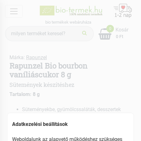
menu
bio termékek webáruháza
Termék
0
Kosár
keresés
0 Ft
Márka:
Rapunzel
Rapunzel Bio bourbon
vaníliáscukor 8 g
Sütemények készítéshez
Tartalom: 8 g
Süteményekbe, gyümölcssaláták, desszertek
ízesítésére
Adatkezelési beállítások
Bourbon vaníliával
EAN: 4006040032809
Weboldalunk az alapvető működéshez szükséges