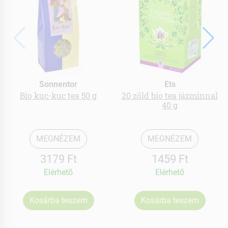
Sonnentor
Ets
Bio kuc-kuc tea 50 g
20 zöld bio tea jázminnal
40 g
MEGNÉZEM
MEGNÉZEM
3179 Ft
1459 Ft
Elérhetõ
Elérhetõ
Kosárba teszem
Kosárba teszem