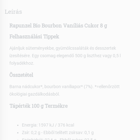
Leírás
Rapunzel Bio Bourbon Vaníliás Cukor 8 g
Felhasználási Tippek
Ajánljuk süteményekbe, gyümölcssaláták és desszertek
ízesítésére. Egy csomag elegendő 500 g liszthez vagy 0,5 l
folyadékhoz.
Összetétel
Barna nádcukor*, bourbon vaníliapor* (7%). *=ellenőrzött
ökológiai gazdálkodásból.
Tápérték 100 g Termékre
Energia: 1597 kJ / 376 kcal
Zsír: 0,2 g - Ebből telített zsírsav: 0,1 g
Szénhidrát: 92,6 g - Ebből cukor: 92,5 g