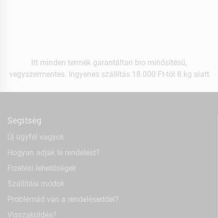
Itt minden termék garantáltan bio minősítésű,
vegyszermentes. Ingyenes szállítás 18.000 Ft-tól 8 kg alatt
Segítség
Új ügyfél vagyok
Hogyan adjak le rendelést?
Fizetési lehetőségek
Szállítási módok
Problémád van a rendeléseddel?
Visszaküldés?