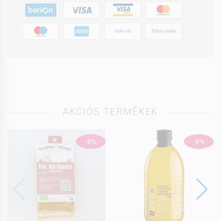
Utánvét
Előre utalás
AKCIÓS TERMÉKEK
-8%
-9%