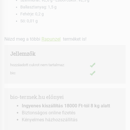
Ballasztanyag: 1,5 g
Fehérje: 0,2 g
Só: 0,01 g
Nézd meg a többi
Rapunzel
terméket is!
Jellemzők
hozzáadott cukrot nem tartalmaz:
bio:
bio-termek.hu előnyei
Ingyenes kiszállítás 18000 Ft-tól 8 kg alatt
Biztonságos online fizetés
Kényelmes házhozszállítás